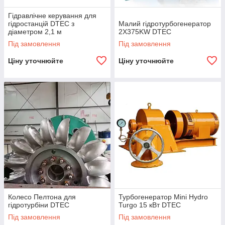
Гідравлічне керування для
гідростанцій DTEC з
Малий гідротурбогенератор
діаметром 2,1 м
2X375KW DTEC
Під замовлення
Під замовлення
Ціну уточнюйте
Ціну уточнюйте
Колесо Пелтона для
Турбогенератор Mini Hydro
гідротурбіни DTEC
Turgo 15 кВт DTEC
Під замовлення
Під замовлення