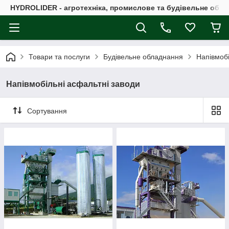
HYDROLIDER - агротехніка, промислове та будівельне обл
Товари та послуги
Будівельне обладнання
Напівмобі
Напівмобільні асфальтні заводи
Сортування