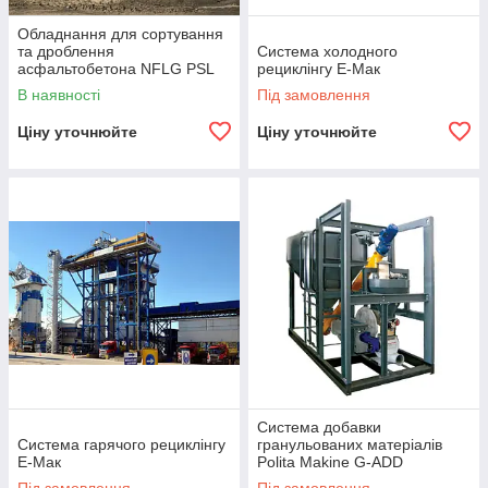
Обладнання для сортування
та дроблення
Система холодного
асфальтобетона NFLG PSL
рециклінгу Е-Мак
В наявності
Під замовлення
Ціну уточнюйте
Ціну уточнюйте
Система добавки
Система гарячого рециклінгу
гранульованих матеріалів
Е-Мак
Polita Makine G-ADD