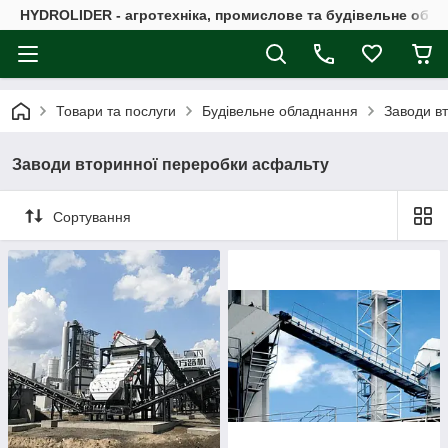
HYDROLIDER - агротехніка, промислове та будівельне обл
Товари та послуги
Будівельне обладнання
Заводи в
Заводи вторинної переробки асфальту
Сортування