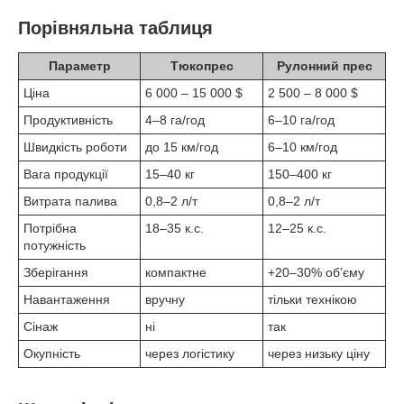
Порівняльна таблиця
Параметр
Тюкопрес
Рулонний прес
Ціна
6 000 – 15 000 $
2 500 – 8 000 $
Продуктивність
4–8 га/год
6–10 га/год
Швидкість роботи
до 15 км/год
6–10 км/год
Вага продукції
15–40 кг
150–400 кг
Витрата палива
0,8–2 л/т
0,8–2 л/т
Потрібна
18–35 к.с.
12–25 к.с.
потужність
Зберігання
компактне
+20–30% об’єму
Навантаження
вручну
тільки технікою
Сінаж
ні
так
Окупність
через логістику
через низьку ціну