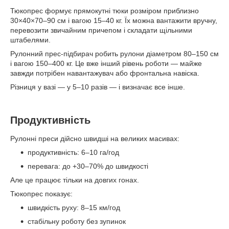
Тюкопрес формує прямокутні тюки розміром приблизно
30×40×70–90 см і вагою 15–40 кг. Їх можна вантажити вручну,
перевозити звичайним причепом і складати щільними
штабелями.
Рулонний прес-підбирач робить рулони діаметром 80–150 см
і вагою 150–400 кг. Це вже інший рівень роботи — майже
завжди потрібен навантажувач або фронтальна навіска.
Різниця у вазі — у 5–10 разів — і визначає все інше.
Продуктивність
Рулонні преси дійсно швидші на великих масивах:
продуктивність: 6–10 га/год
перевага: до +30–70% до швидкості
Але це працює тільки на довгих гонах.
Тюкопрес показує:
швидкість руху: 8–15 км/год
стабільну роботу без зупинок