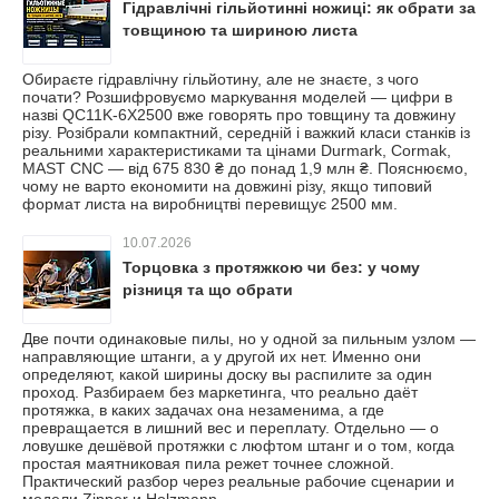
Гідравлічні гільйотинні ножиці: як обрати за
товщиною та шириною листа
Обираєте гідравлічну гільйотину, але не знаєте, з чого
почати? Розшифровуємо маркування моделей — цифри в
назві QC11K-6X2500 вже говорять про товщину та довжину
різу. Розібрали компактний, середній і важкий класи станків із
реальними характеристиками та цінами Durmark, Cormak,
MAST CNC — від 675 830 ₴ до понад 1,9 млн ₴. Пояснюємо,
чому не варто економити на довжині різу, якщо типовий
формат листа на виробництві перевищує 2500 мм.
10.07.2026
Торцовка з протяжкою чи без: у чому
різниця та що обрати
Две почти одинаковые пилы, но у одной за пильным узлом —
направляющие штанги, а у другой их нет. Именно они
определяют, какой ширины доску вы распилите за один
проход. Разбираем без маркетинга, что реально даёт
протяжка, в каких задачах она незаменима, а где
превращается в лишний вес и переплату. Отдельно — о
ловушке дешёвой протяжки с люфтом штанг и о том, когда
простая маятниковая пила режет точнее сложной.
Практический разбор через реальные рабочие сценарии и
модели Zipper и Holzmann.