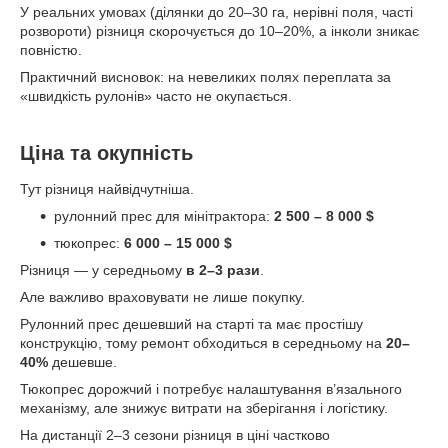
У реальних умовах (ділянки до 20–30 га, нерівні поля, часті
розвороти) різниця скорочується до 10–20%, а інколи зникає
повністю.
Практичний висновок: на невеликих полях переплата за
«швидкість рулонів» часто не окупається.
Ціна та окупність
Тут різниця найвідчутніша.
рулонний прес для мінітрактора:
2 500 – 8 000 $
тюкопрес:
6 000 – 15 000 $
Різниця — у середньому
в 2–3 рази
.
Але важливо враховувати не лише покупку.
Рулонний прес дешевший на старті та має простішу
конструкцію, тому ремонт обходиться в середньому на
20–
40%
дешевше.
Тюкопрес дорожчий і потребує налаштування в’язального
механізму, але знижує витрати на зберігання і логістику.
На дистанції 2–3 сезони різниця в ціні частково