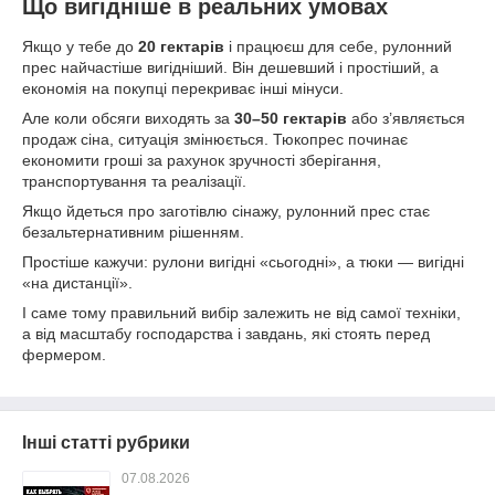
Що вигідніше в реальних умовах
Якщо у тебе до
20 гектарів
і працюєш для себе, рулонний
прес найчастіше вигідніший. Він дешевший і простіший, а
економія на покупці перекриває інші мінуси.
Але коли обсяги виходять за
30–50 гектарів
або з’являється
продаж сіна, ситуація змінюється. Тюкопрес починає
економити гроші за рахунок зручності зберігання,
транспортування та реалізації.
Якщо йдеться про заготівлю сінажу, рулонний прес стає
безальтернативним рішенням.
Простіше кажучи: рулони вигідні «сьогодні», а тюки — вигідні
«на дистанції».
І саме тому правильний вибір залежить не від самої техніки,
а від масштабу господарства і завдань, які стоять перед
фермером.
Інші статті рубрики
07.08.2026