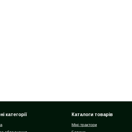
і категорії
Каталоги товарів
ка
Міні-трактори