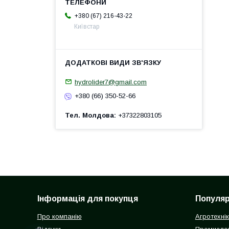
+380 (67) 216-43-22
Київстар
hydrolider7@gmail.com
+380 (66) 350-52-66
Тел. Молдова
+37322803105
Інформація для покупця
Популярн
Про компанію
Агротехні