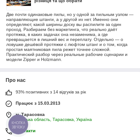
різниця та що обрати
Две почти одинаковые пилы, но у одной за пильным узлом —
направляющие штанги, а у другой их нет. Именно они
определяют, какой ширины доску вы распилите за один
проход. Разбираем без маркетинга, что реально даёт
протяжка, в каких задачах она незаменима, а где
превращается в лишний вес и переплату. Отдельно — о
ловушке дешёвой протяжки с люфтом штанг и о том, когда
простая маятниковая пила режет точнее сложной.
Практический разбор через реальные рабочие сценарии и
модели Zipper и Holzmann.
Про нас
93% позитивних з 14 відгуків за рік
Працює з 15.03.2013
м. Тарасовка
Київська область, Тарасовка, Україна
КНОПКА
ЗВ'ЯЗКУ
Контакти