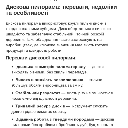
Дискова пилорама: переваги, недоліки
та особливості
Дискова пилорама використовує круглі пильні диски з
твердосплавними зубцями. Диск обертається з високою
швидкістю та забезпечує стабільний і точний розкрій
деревини. Таке обладнання часто застосовують на
виробництвах, де ключове значення має якість готової
продукції та швидкість роботи.
Переваги дискової пилорами:
Ідеальна геометрія пиломатеріалу
— дошки
виходять рівними, без хвиль і перепадів.
Висока швидкість розпилювання
— значно
збільшує обсяги виробництва за зміну.
Стабільний результат
— якість різу не змінюється
незалежно від щільності деревини.
Тривалий ресурс дисків
— інструмент служить
довго і рідше вимагає сервісу.
Відмінна робота з твердими породами
— дискові
пилорами без проблем обробляють дуб, бук, ясень та