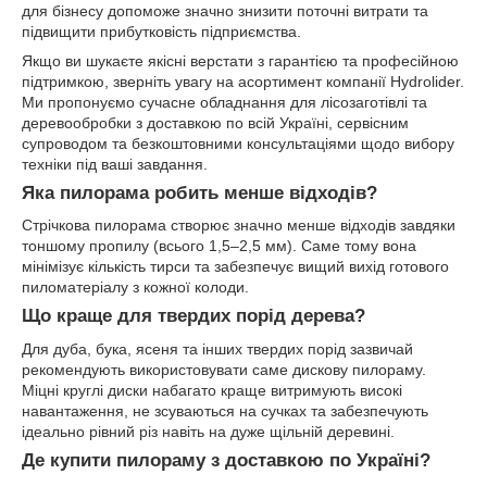
для бізнесу допоможе значно знизити поточні витрати та
підвищити прибутковість підприємства.
Якщо ви шукаєте якісні верстати з гарантією та професійною
підтримкою, зверніть увагу на асортимент компанії Hydrolider.
Ми пропонуємо сучасне обладнання для лісозаготівлі та
деревообробки з доставкою по всій Україні, сервісним
супроводом та безкоштовними консультаціями щодо вибору
техніки під ваші завдання.
Яка пилорама робить менше відходів?
Стрічкова пилорама створює значно менше відходів завдяки
тоншому пропилу (всього 1,5–2,5 мм). Саме тому вона
мінімізує кількість тирси та забезпечує вищий вихід готового
пиломатеріалу з кожної колоди.
Що краще для твердих порід дерева?
Для дуба, бука, ясеня та інших твердих порід зазвичай
рекомендують використовувати саме дискову пилораму.
Міцні круглі диски набагато краще витримують високі
навантаження, не зсуваються на сучках та забезпечують
ідеально рівний різ навіть на дуже щільній деревині.
Де купити пилораму з доставкою по Україні?