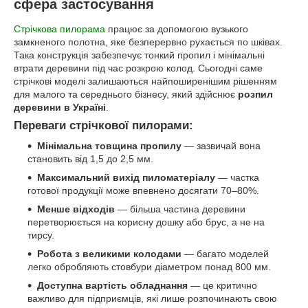
сфера застосування
Стрічкова пилорама
працює за допомогою вузького
замкненого полотна, яке безперервно рухається по шківах.
Така конструкція забезпечує тонкий пропил і мінімальні
втрати деревини під час розкрою колод. Сьогодні саме
стрічкові моделі залишаються найпоширенішим рішенням
для малого та середнього бізнесу, який здійснює
розпил
деревини в Україні
.
Переваги стрічкової пилорами:
Мінімальна товщина пропилу
— зазвичай вона
становить від 1,5 до 2,5 мм.
Максимальний вихід пиломатеріалу
— частка
готової продукції може впевнено досягати 70–80%.
Менше відходів
— більша частина деревини
перетворюється на корисну дошку або брус, а не на
тирсу.
Робота з великими колодами
— багато моделей
легко обробляють стовбури діаметром понад 800 мм.
Доступна вартість обладнання
— це критично
важливо для підприємців, які лише розпочинають свою