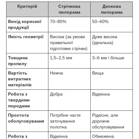
Критерій
Стрічкова
Дискова
пилорама
пилорама
Вихід корисної
70–80%
50–60%
продукції
Якість геометрії
Висока (за умови
Дуже висока
правильної
(ідеальна)
підготовки стрічки)
Товщина
1,5–2,5 мм
3–6 мм і більше
пропилу
Вартість
Нижча
Вища
витратних
матеріалів
Робота з
Добра
Відмінна
твердими
породами
Простота
Потрібне часте
Рідкісне, але
обслуговування
заточування
дорожче
полотна
обслуговування
Робота з
Відмінна
Обмежена