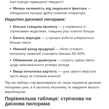
інші породи підвищеної твердості.
Менша залежність від людського фактора
—
обладнання прощає дрібні помилки оператора.
Недоліки дискової пилорами:
Більша товщина пропилу
— у порівнянні зі
стрічковими моделями, товщина різу помітно більша.
Багато відходів
— у процесі роботи утворюється
більше тирси.
Нижчий вихід продукції
— обсяг готового
матеріалу зазвичай становить близько 50–60%.
Обмеження за діаметром
— існують суворі ліміти
щодо максимального розміру колоди.
Вища початкова вартість
— ціна самого верстата
часто вища за стрічкові аналоги.
Під час вибору слід враховувати не лише параметр дискова
пилорама ціна, а й загальну економіку та завдання вашого
виробництва.
Порівняльна таблиця: стрічкова чи
дискова пилорама