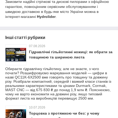
Замовити надійні стрічкові та дискові пилорами з офіційною
гарантією, повноцінним сервісним обслуговуванням і
швидкою доставкою в будь-яке місто України можна в
інтернет-магазині
Hydrolider
.
Інші статті рубрики
07.08.2026
Гідравлічні гільйотинні ножиці: як обрати за
товщиною та шириною листа
Обираєте гідравлічну гільйотину, але не знаєте, з чого
почати? Розшифровуємо маркування моделей — цифри в
назві QC11K-6X2500 вже говорять про товщину та довжину
різу. Розібрали компактний, середній і важкий класи станків із
реальними характеристиками та цінами Durmark, Cormak,
MAST CNC — від 675 830 ₴ до понад 1,9 млн ₴. Пояснюємо,
чому не варто економити на довжині різу, якщо типовий
формат листа на виробництві перевищує 2500 мм.
10.07.2026
Торцовка з протяжкою чи без: у чому