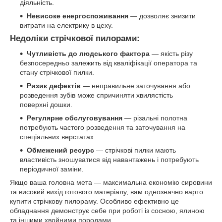
діяльність.
Невисоке енергоспоживання
— дозволяє знизити
витрати на електрику в цеху.
Недоліки стрічкової пилорами:
Чутливість до людського фактора
— якість різу
безпосередньо залежить від кваліфікації оператора та
стану стрічкової пилки.
Ризик дефектів
— неправильне заточування або
розведення зубів може спричиняти хвилястість
поверхні дошки.
Регулярне обслуговування
— різальні полотна
потребують частого розведення та заточування на
спеціальних верстатах.
Обмежений ресурс
— стрічкові пилки мають
властивість зношуватися від навантажень і потребують
періодичної заміни.
Якщо ваша головна мета — максимальна економію сировини
та високий вихід готового матеріалу, вам однозначно варто
купити стрічкову пилораму. Особливо ефективно це
обладнання демонструє себе при роботі із сосною, ялиною
та іншими хвойними породами.