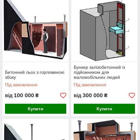
Бункер залізобетонний із
Бетонний льох з горловиною
підйомником для
збоку
маломобільних людей
Під замовлення
Під замовлення
100 000
300 000
від
₴
від
₴
Купити
Купити