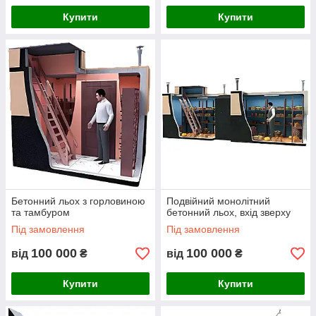
Купити
Купити
Бетонний льох з горловиною
Подвійний монолітний
та тамбуром
бетонний льох, вхід зверху
Під замовлення
Під замовлення
100 000
100 000
від
₴
від
₴
Купити
Купити