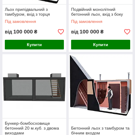
Льох припідвальний з
Подвійний монолітний
тамбуром, вхід з торця
бетонний льох, вхід з боку
Під замовлення
Під замовлення
100 000
100 000
від
₴
від
₴
Купити
Купити
Бункер-бомбосховище
бетонний 20 м.куб. з двома
Бетонний льох з тамбуром та
виходами
бічним входом