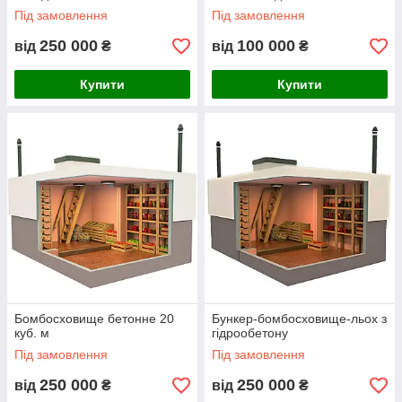
Під замовлення
Під замовлення
250 000
100 000
від
₴
від
₴
Купити
Купити
Бомбосховище бетонне 20
Бункер-бомбосховище-льох з
куб. м
гідрообетону
Під замовлення
Під замовлення
250 000
250 000
від
₴
від
₴