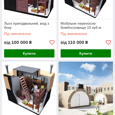
Льох припідвальний, вхід з
Мобільне переносне
боку
бомбосховище 10 куб.м
Під замовлення
Під замовлення
100 000
110 000
від
₴
від
₴
Купити
Купити