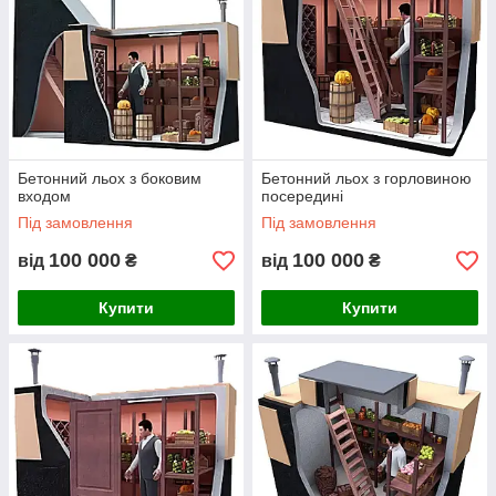
Бетонний льох з боковим
Бетонний льох з горловиною
входом
посередині
Під замовлення
Під замовлення
100 000
100 000
від
₴
від
₴
Купити
Купити