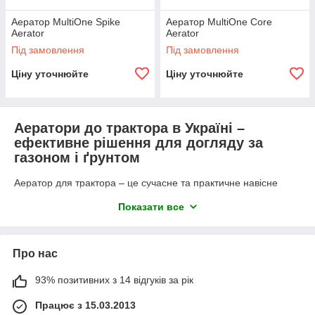
Аератор MultiOne Spike
Аератор MultiOne Core
Aerator
Aerator
Під замовлення
Під замовлення
Ціну уточнюйте
Ціну уточнюйте
Аератори до трактора в Україні –
ефективне рішення для догляду за
газоном і ґрунтом
Аератор для трактора – це сучасне та практичне навісне
обладнання, яке дозволяє ефективно доглядати за газонами,
Показати все
садами та сільськогосподарськими угіддями. За його
допомогою можна покращити аерацію ґрунту, стимулювати
ріст трави та рослин, підвищити врожайність і знизити
витрати на подальший догляд. Такий інструмент особливо
Про нас
популярний серед фермерів, комунальних служб,
ландшафтних компаній та власників великих ділянок, де
93% позитивних з 14 відгуків за рік
ручна обробка неможлива або невигідна за часом і
витратами.
Працює з 15.03.2013