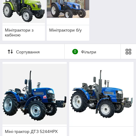
Мінітрактори з
Мінітрактори б/у
кабіною
Сортування
0
Фільтри
Міні-трактор ДТЗ 5244НРХ