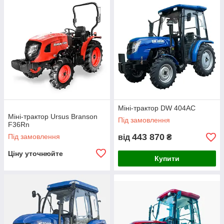
Міні-трактор DW 404АС
Міні-трактор Ursus Branson
Під замовлення
F36Rn
443 870
Під замовлення
від
₴
Ціну уточнюйте
Купити