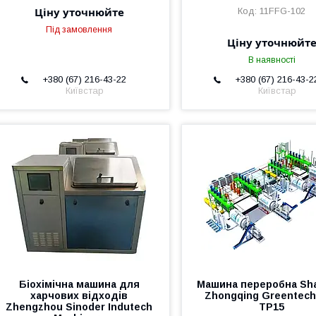
Ціну уточнюйте
11FFG-102
Під замовлення
Ціну уточнюйт
В наявності
+380 (67) 216-43-22
+380 (67) 216-43-2
Київстар
Київстар
Біохімічна машина для
Машина переробна Sh
харчових відходів
Zhongqing Greentech
Zhengzhou Sinoder Indutech
TP15