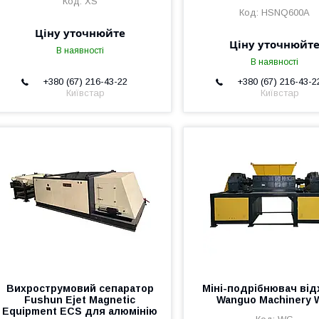
XS
HSNQ600A
Ціну уточнюйте
Ціну уточнюйт
В наявності
В наявності
+380 (67) 216-43-22
+380 (67) 216-43-2
Київстар
Київстар
Вихрострумовий сепаратор
Міні-подрібнювач від
Fushun Ejet Magnetic
Wanguo Machinery
Equipment ECS для алюмінію