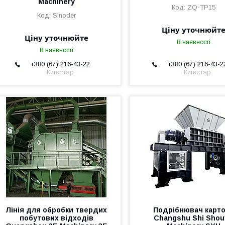
Machinery
ZQ-TP15
Sinoder
Ціну уточнюйт
Ціну уточнюйте
В наявності
В наявності
+380 (67) 216-43-22
+380 (67) 216-43-2
Київстар
Київстар
Лінія для обробки твердих
Подрібнювач карт
побутових відходів
Changshu Shi Shou