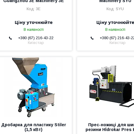
Guangzhou 3E Machinery 3E
Machinery SYU
3E
SYU
Ціну уточнюйте
Ціну уточнюйт
В наявності
В наявності
+380 (67) 216-43-22
+380 (67) 216-43-2
Київстар
Київстар
Дробарка для пластику Stiler
Прес-ножиці для ши
(1,5 кВт)
резини Hİdrokar Pres