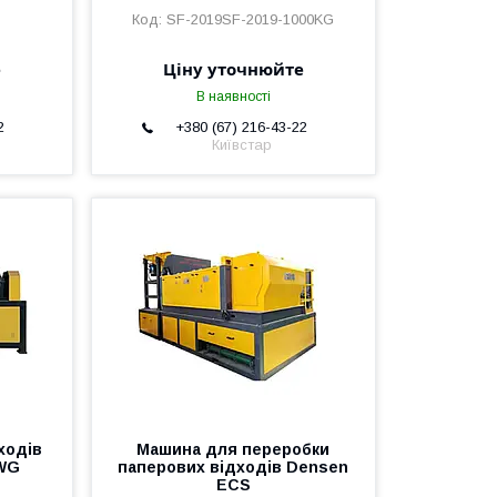
SF-2019SF-2019-1000KG
е
Ціну уточнюйте
В наявності
2
+380 (67) 216-43-22
Київстар
ходів
Машина для переробки
 WG
паперових відходів Densen
ECS