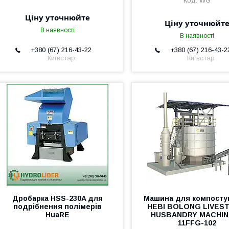
WG
Ціну уточнюйте
Ціну уточнюйт
В наявності
В наявності
+380 (67) 216-43-22
+380 (67) 216-43-2
Київстар
Київстар
Дробарка HSS-230A для
Машина для компосту
подрібнення полімерів
HEBI BOLONG LIVES
HuaRE
HUSBANDRY MACHIN
11FFG-102