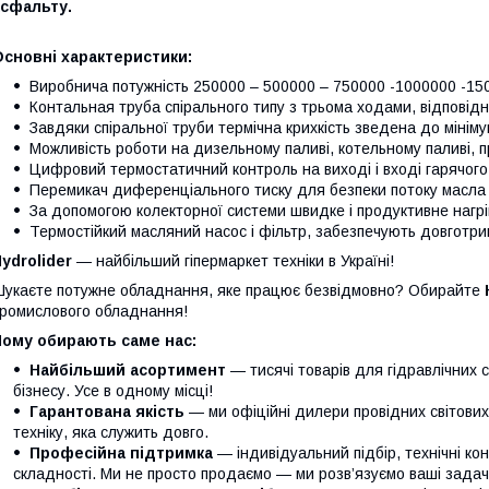
асфальту.
сновні характеристики:
Виробнича потужність 250000 – 500000 – 750000 -1000000 -150
Контальная труба спірального типу з трьома ходами, відповідн
Завдяки спіральної труби термічна крихкість зведена до мініму
Можливість роботи на дизельному паливі, котельному паливі, п
Цифровий термостатичний контроль на виході і вході гарячого
Перемикач диференціального тиску для безпеки потоку масла
За допомогою колекторної системи швидке і продуктивне нагрі
Термостійкий масляний насос і фільтр, забезпечують довготри
ydrolider
— найбільший гіпермаркет техніки в Україні!
укаєте потужне обладнання, яке працює безвідмовно? Обирайте
ромислового обладнання!
Чому обирають саме нас:
Найбільший асортимент
— тисячі товарів для гідравлічних 
бізнесу. Усе в одному місці!
Гарантована якість
— ми офіційні дилери провідних світови
техніку, яка служить довго.
Професійна підтримка
— індивідуальний підбір, технічні кон
складності. Ми не просто продаємо — ми розв’язуємо ваші задачі