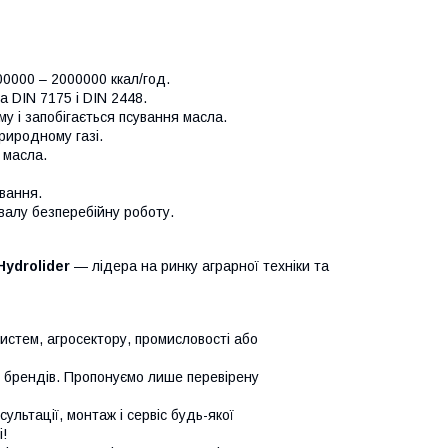
0000 – 2000000 ккал/год.
а DIN 7175 і DIN 2448.
му і запобігається псування масла.
риродному газі.
 масла.
вання.
валу безперебійну роботу.
Hydrolider
— лідера на ринку аграрної техніки та
систем, агросектору, промисловості або
х брендів. Пропонуємо лише перевірену
сультації, монтаж і сервіс будь-якої
!