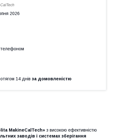
:
CalTech
рпня 2026
а телефоном
ротягом 14 днів
за домовленістю
lita MakineCalTech»
з високою ефективністю
льтних заводів і системах зберігання