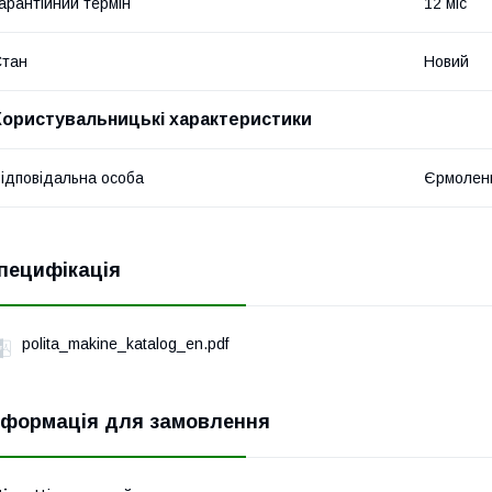
арантійний термін
12 міс
Стан
Новий
Користувальницькі характеристики
ідповідальна особа
Єрмоленк
пецифікація
polita_makine_katalog_en.pdf
нформація для замовлення