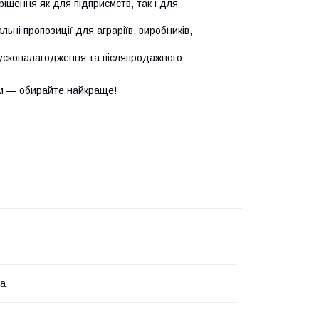
ішення як для підприємств, так і для
ьні пропозиції для аграріїв, виробників,
усконалагодження та післяпродажного
м — обирайте найкраще!
на