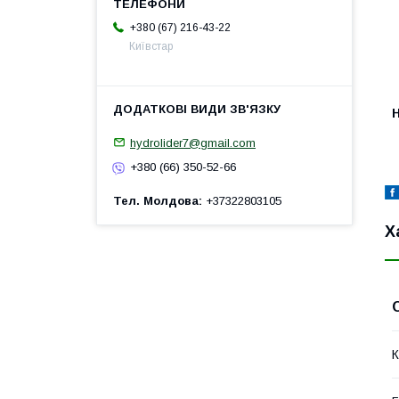
+380 (67) 216-43-22
Київстар
H
hydrolider7@gmail.com
+380 (66) 350-52-66
Тел. Молдова
+37322803105
Х
К