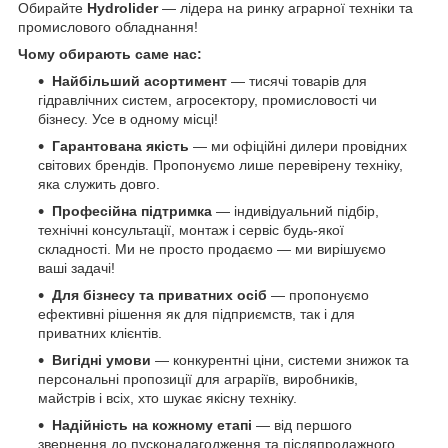
Обирайте
Hydrolider
— лідера на ринку аграрної техніки та
промислового обладнання!
Чому обирають саме нас:
Найбільший асортимент
— тисячі товарів для
гідравлічних систем, агросектору, промисловості чи
бізнесу. Усе в одному місці!
Гарантована якість
— ми офіційні дилери провідних
світових брендів. Пропонуємо лише перевірену техніку,
яка служить довго.
Професійна підтримка
— індивідуальний підбір,
технічні консультації, монтаж і сервіс будь-якої
складності. Ми не просто продаємо — ми вирішуємо
ваші задачі!
Для бізнесу та приватних осіб
— пропонуємо
ефективні рішення як для підприємств, так і для
приватних клієнтів.
Вигідні умови
— конкурентні ціни, системи знижок та
персональні пропозиції для аграріїв, виробників,
майстрів і всіх, хто шукає якісну техніку.
Надійність на кожному етапі
— від першого
звернення до пусконалагодження та післяпродажного