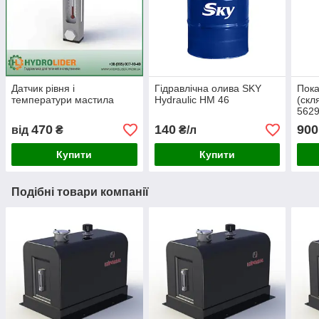
Датчик рівня і
Гідравлічна олива SKY
Пока
температури мастила
Hydraulic HM 46
(скл
562
470
140
900
від
₴
₴/л
Купити
Купити
Подібні товари компанії