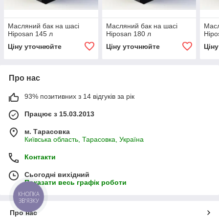
Масляний бак на шасі
Масляний бак на шасі
Масл
Hiposan 145 л
Hiposan 180 л
Hipo
Ціну уточнюйте
Ціну уточнюйте
Цін
Про нас
93% позитивних з 14 відгуків за рік
Працює з 15.03.2013
м. Тарасовка
Київська область, Тарасовка, Україна
Контакти
Сьогодні вихідний
Показати весь графік роботи
КНОПКА
ЗВ'ЯЗКУ
Про нас