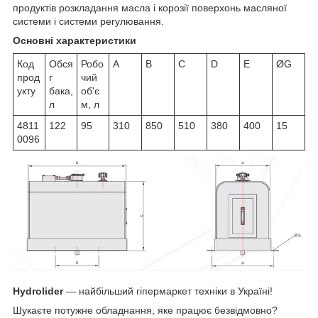
продуктів розкладання масла і корозії поверхонь масляної
системи і системи регулювання.
Основні характеристики
Код
Обся
Робо
A
B
C
D
E
ØG
прод
г
чий
укту
бака,
об'є
л
м, л
4811
122
95
310
850
510
380
400
15
0096
Hydrolider
— найбільший гіпермаркет техніки в Україні!
Шукаєте потужне обладнання, яке працює безвідмовно?