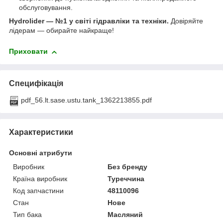
обслуговування.
Hydrolider — №1 у світі гідравліки та техніки.
Довіряйте
лідерам — обирайте найкраще!
Приховати
Специфікація
pdf_56.lt.sase.ustu.tank_1362213855.pdf
Характеристики
Основні атрибути
Виробник
Без бренду
Країна виробник
Туреччина
Код запчастини
48110096
Стан
Нове
Тип бака
Масляний