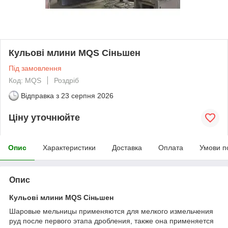
Кульові млини MQS Сіньшен
Під замовлення
Код: MQS
Роздріб
Відправка з
23 серпня 2026
Ціну уточнюйте
Опис
Характеристики
Доставка
Оплата
Умови п
Опис
Кульові млини MQS Сіньшен
Шаровые мельницы применяются для мелкого измельчения
руд после первого этапа дробления, также она применяется