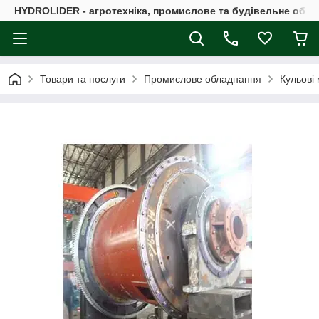
HYDROLIDER - агротехніка, промислове та будівельне обл
Товари та послуги
Промислове обладнання
Кульові