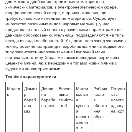
для мелкого дробления строительных материалов,
химических материалов, в электроэнергетической сфере,
фарфорофаянсовой сфере, и прочих отраслях, где
требуется мелкое измельчение материалов. Существует
множество различных видов шаровых мельниц, у нас
представлен полный спектр с различными параметрами по
данному оборудованию. Мельницы подразделяются на типы
исходя из ряда особенностей. У ці роки, наш завод запозичив
техніку розвинених країн для виробництва млинів подвійного
типу завантаження/розвантаження і вугільний млин
вертикального типу. Зараз ми також проводимо вертикальні
цементні млини, які є передовими типами нових млинів з
чудовими характеристиками.
Технічні характеристики
Модел
Діамет
Довжи
Ефект
Макси
Робоча
Потужн
ь
р
на
ивна
мальн
частот
ість
бараб
бараба
ємність
а
а
електр
ана,
на, мм
, m3
кульов
оберта
одвигу
мм
а
ння,
на, кВт
навант
об/хв
аженн
я, т