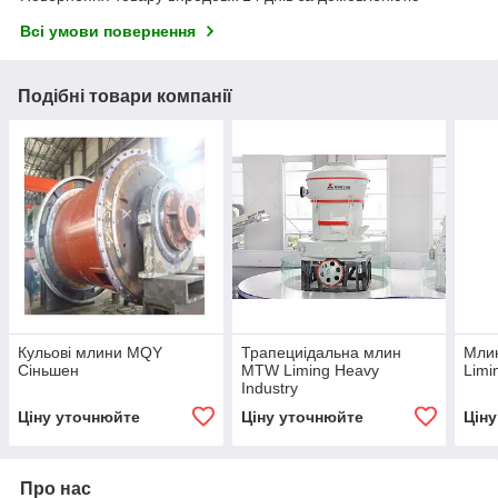
Всі умови повернення
Подібні товари компанії
Кульові млини MQY
Трапециідальна млин
Млин
Сіньшен
MTW Liming Heavy
Limi
Industry
Ціну уточнюйте
Ціну уточнюйте
Цін
Про нас