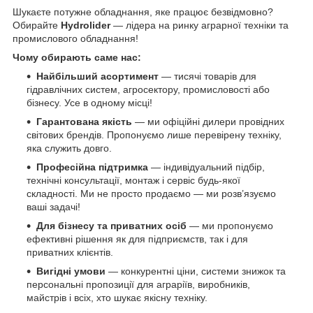
Шукаєте потужне обладнання, яке працює безвідмовно?
Обирайте
Hydrolider
— лідера на ринку аграрної техніки та
промислового обладнання!
Чому обирають саме нас:
Найбільший асортимент
— тисячі товарів для
гідравлічних систем, агросектору, промисловості або
бізнесу. Усе в одному місці!
Гарантована якість
— ми офіційні дилери провідних
світових брендів. Пропонуємо лише перевірену техніку,
яка служить довго.
Професійна підтримка
— індивідуальний підбір,
технічні консультації, монтаж і сервіс будь-якої
складності. Ми не просто продаємо — ми розв’язуємо
ваші задачі!
Для бізнесу та приватних осіб
— ми пропонуємо
ефективні рішення як для підприємств, так і для
приватних клієнтів.
Вигідні умови
— конкурентні ціни, системи знижок та
персональні пропозиції для аграріїв, виробників,
майстрів і всіх, хто шукає якісну техніку.