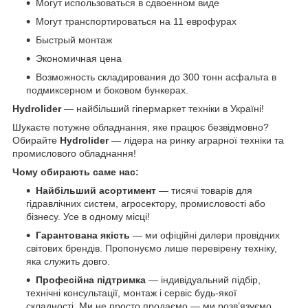
Могут использоваться в сдвоенном виде
Могут транспортироваться на 11 еврофурах
Быстрый монтаж
Экономичная цена
Возможность складирования до 300 тонн асфальта в
подмиксерном и боковом бункерах.
Hydrolider
— найбільший гіпермаркет техніки в Україні!
Шукаєте потужне обладнання, яке працює безвідмовно?
Обирайте
Hydrolider
— лідера на ринку аграрної техніки та
промислового обладнання!
Чому обирають саме нас:
Найбільший асортимент
— тисячі товарів для
гідравлічних систем, агросектору, промисловості або
бізнесу. Усе в одному місці!
Гарантована якість
— ми офіційні дилери провідних
світових брендів. Пропонуємо лише перевірену техніку,
яка служить довго.
Професійна підтримка
— індивідуальний підбір,
технічні консультації, монтаж і сервіс будь-якої
складності. Ми не просто продаємо — ми розв’язуємо