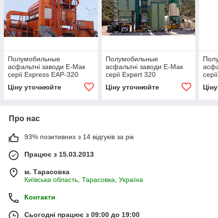
Полумобильные
Полумобильные
Пол
асфальтні заводи Е-Мак
асфальтні заводи Е-Мак
асфа
серії Express EAP-320
серії Expert 320
сері
Ціну уточнюйте
Ціну уточнюйте
Цін
Про нас
93% позитивних з 14 відгуків за рік
Працює з 15.03.2013
м. Тарасовка
Київська область, Тарасовка, Україна
Контакти
Сьогодні працює з 09:00 до 19:00