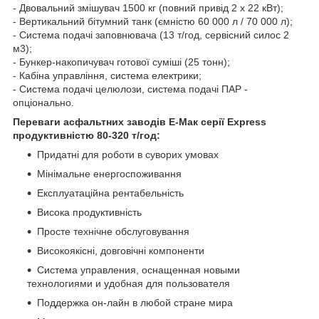
- Двовальний змішувач 1500 кг (повний привід 2 х 22 кВт);
- Вертикальний бітумний танк (ємністю 60 000 л / 70 000 л);
- Система подачі заповнювача (13 т/год, сервісний силос 2
м3);
- Бункер-накопичувач готової суміші (25 тонн);
- Кабіна управління, система електрики;
- Система подачі целюлози, система подачі ПАР -
опціонально.
Переваги асфальтних заводів Е-Мак серії Express
продуктивністю 80-320 т/год:
Придатні для роботи в суворих умовах
Мінімальне енергоспоживання
Експлуатаційна рентабельність
Висока продуктивність
Просте технічне обслуговування
Високоякісні, довговічні компоненти
Система управления, оснащенная новыми
технологиями и удобная для пользователя
Поддержка он-лайн в любой стране мира