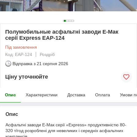
Полумобильные асфальтні заводи Е-Мак
серії Express EAP-124
Під замовлення
Код: EAP-124
Роздріб
Відправка з
21 серпня 2026
Ціну уточнюйте
Опис
Характеристики
Доставка
Оплата
Умови п
Опис
Асфальтні заводи Е-Мак серії «Express» продуктивністю 80-
320 т/год розроблені для невеликих і середніх асфальтних
комплексів.