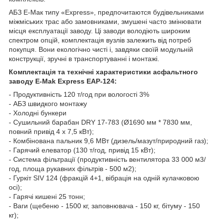
АБЗ Е-Мак типу «Express», предпочитаются будівельниками
міжміських трас або замовниками, змушені часто змінювати
місця експлуатації заводу. Ці заводи володіють широким
спектром опцій, комплектація вузлів залежить від потреб
покупця. Вони екологічно чисті і, завдяки своїй модульній
конструкції, зручні в транспортуванні і монтажі.
Комплектація та технічні характеристики асфальтного
заводу E-Mak Express EAP-124:
- Продуктивність 120 т/год при вологості 3%
- АБЗ швидкого монтажу
- Холодні бункери
- Сушильний барабан DRY 17-783 (Ø1690 мм * 7830 мм,
повний привід 4 х 7,5 кВт);
- Комбінована пальник 9,6 МВт (дизель/мазут/природний газ);
- Гарячий елеватор (130 т/год, привід 15 кВт);
- Система фільтрації (продуктивність вентилятора 33 000 м3/
год, площа рукавних фільтрів - 500 м2);
- Гуркіт SIV 124 (фракцій 4+1, вібрація на одній кулачковою
осі);
- Гарячі кишені 25 тонн;
- Ваги (щебеню - 1500 кг, заповнювача - 150 кг, бітуму - 150
кг);