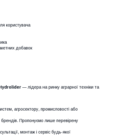
для користувача
ника
пакетних добавок
Hydrolider
— лідера на ринку аграрної техніки та
систем, агросектору, промисловості або
х брендів. Пропонуємо лише перевірену
сультації, монтаж і сервіс будь-якої