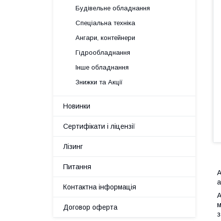
Будівельне обладнання
Спеціальна техніка
Ангари, контейнери
Гідрообладнання
Інше обладнання
Знижки та Акції
Новинки
Сертифікати і ліцензії
Лізинг
Питання
А
а
Контактна інформація
А
м
Договор оферта
з