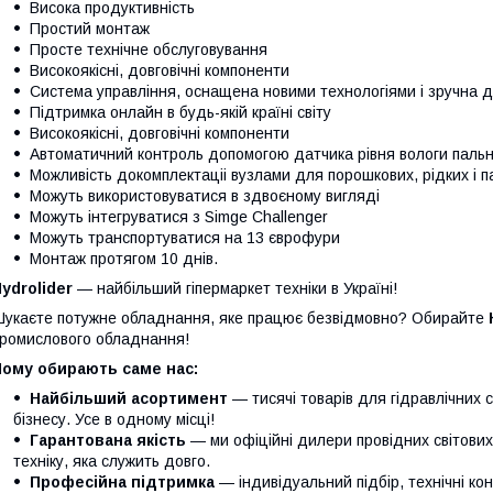
Висока продуктивність
Простий монтаж
Просте технічне обслуговування
Високоякісні, довговічні компоненти
Система управління, оснащена новими технологіями і зручна 
Підтримка онлайн в будь-якій країні світу
Високоякісні, довговічні компоненти
Автоматичний контроль допомогою датчика рівня вологи паль
Можливість докомплектаціі вузлами для порошкових, рідких і 
Можуть використовуватися в здвоєному вигляді
Можуть інтегруватися з Simge Challenger
Можуть транспортуватися на 13 єврофури
Монтаж протягом 10 днів.
ydrolider
— найбільший гіпермаркет техніки в Україні!
укаєте потужне обладнання, яке працює безвідмовно? Обирайте
ромислового обладнання!
Чому обирають саме нас:
Найбільший асортимент
— тисячі товарів для гідравлічних 
бізнесу. Усе в одному місці!
Гарантована якість
— ми офіційні дилери провідних світови
техніку, яка служить довго.
Професійна підтримка
— індивідуальний підбір, технічні кон