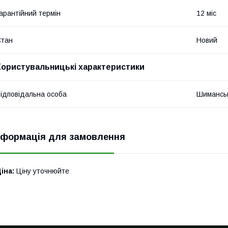
арантійний термін
12 міс
Стан
Новий
Користувальницькі характеристики
ідповідальна особа
Шиманськ
нформація для замовлення
іна:
Ціну уточнюйте