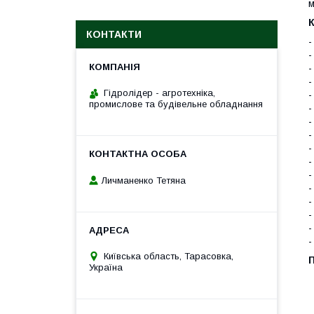
м
К
КОНТАКТИ
-
-
-
-
Гідролідер - агротехніка,
-
промислове та будівельне обладнання
-
-
-
-
-
-
Личманенко Тетяна
-
-
-
-
-
Київська область, Тарасовка,
П
Україна