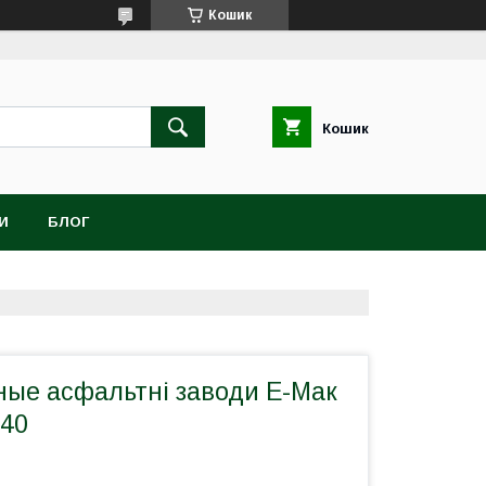
Кошик
Кошик
И
БЛОГ
ые асфальтні заводи Е-Мак
240