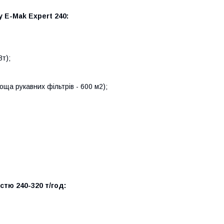
 E-Mak Expert 240:
т);
оща рукавних фільтрів - 600 м2);
стю 240-320 т/год: