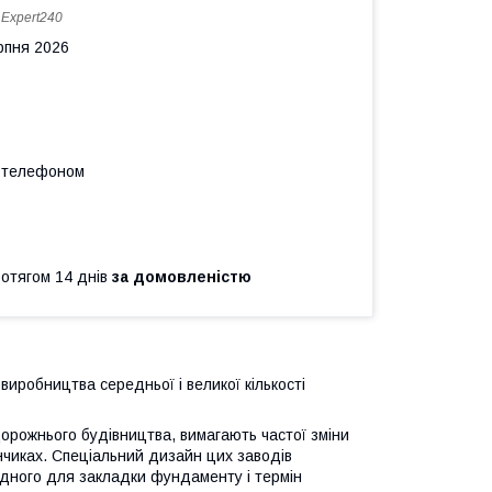
:
Expert240
рпня 2026
а телефоном
ротягом 14 днів
за домовленістю
виробництва середньої і великої кількості
 дорожнього будівництва, вимагають частої зміни
нчиках. Спеціальний дизайн цих заводів
хідного для закладки фундаменту і термін