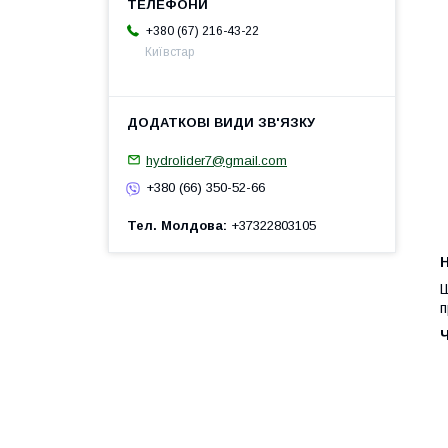
+380 (67) 216-43-22
Київстар
hydrolider7@gmail.com
+380 (66) 350-52-66
Тел. Молдова
+37322803105
H
Ш
п