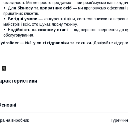
складності. Ми не просто продаємо — ми розв’язуємо ваші задачі
Для бізнесу та приватних осіб
— ми пропонуємо ефективні р
приватних клієнтів.
Вигідні умови
— конкурентні ціни, системи знижок та персонал
майстрів і всіх, хто шукає якісну техніку.
Надійність на кожному етапі
— від першого звернення до п
обслуговування.
ydrolider — №1 у світі гідравліки та техніки.
Довіряйте лідера
арактеристики
Основні
раїна виробник
Туреччи