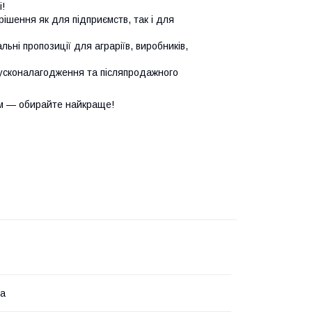
!
ішення як для підприємств, так і для
ьні пропозиції для аграріїв, виробників,
усконалагодження та післяпродажного
м — обирайте найкраще!
на