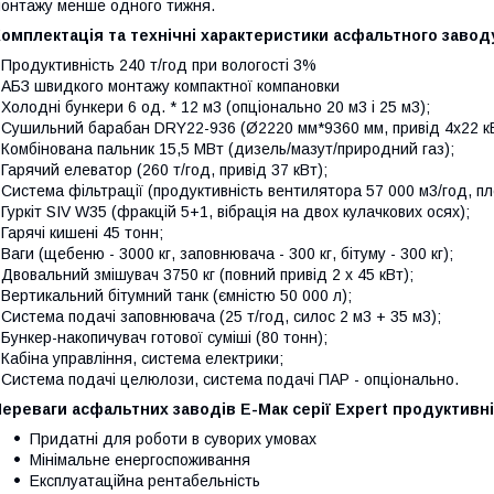
онтажу менше одного тижня.
омплектація та технічні характеристики асфальтного заводу
 Продуктивність 240 т/год при вологості 3%
 АБЗ швидкого монтажу компактної компановки
 Холодні бункери 6 од. * 12 м3 (опціонально 20 м3 і 25 м3);
 Сушильний барабан DRY22-936 (Ø2220 мм*9360 мм, привід 4х22 кВ
 Комбінована пальник 15,5 МВт (дизель/мазут/природний газ);
 Гарячий елеватор (260 т/год, привід 37 кВт);
 Система фільтрації (продуктивність вентилятора 57 000 м3/год, пл
 Гуркіт SIV W35 (фракцій 5+1, вібрація на двох кулачкових осях);
 Гарячі кишені 45 тонн;
 Ваги (щебеню - 3000 кг, заповнювача - 300 кг, бітуму - 300 кг);
 Двовальний змішувач 3750 кг (повний привід 2 х 45 кВт);
 Вертикальний бітумний танк (ємністю 50 000 л);
 Система подачі заповнювача (25 т/год, силос 2 м3 + 35 м3);
 Бункер-накопичувач готової суміші (80 тонн);
 Кабіна управління, система електрики;
 Система подачі целюлози, система подачі ПАР - опціонально.
ереваги асфальтних заводів Е-Мак серії Expert продуктивні
Придатні для роботи в суворих умовах
Мінімальне енергоспоживання
Експлуатаційна рентабельність