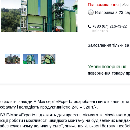
Під замовлення
Код
Відправка з 23 се
+380 (67) 216-43-22
Київстар
Замовлення тільки з
повернення товару п
сфальтні заводи E-Мак серії «Expert» розроблені і виготовлені для 
сфальту і володіють продуктивністю 240 – 320 т/ч.
БЗ E-Мак «Expert» підходять для проектів міського та міжміського
ісця роботи і можливості швидкого монтажу на будівельних майда
абезпечує низьку величину емісії, зниження кількості бетону, необ