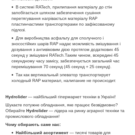
В системі RATech, прилипання матеріалу до стін
запобігається шляхом забезпечення сушіння
перетягування нагрівається матеріалу RAP
пластинчастими транспортерами по зафіксованому
підлозі.
Для виробництва асфальту для сполучного і
зносостійких шарів RAP надає можливість змішування і
дозування з антивіковим дією протягом додаткових 45
секунд у змішувачі RATech.Таким чином, всередині 45
секундному часу замісу, забезпечується загальний час
перемішування 70 секунд (45 секунд + 25 секунд).
Так как вертикальный элеватор транспортирует
холодный RAP материал, налипание не происходит.
Hydrolider
— найбільший гіпермаркет техніки в Україні!
Шукаєте потужне обладнання, яке працює безвідмовно?
Обирайте
Hydrolider
— лідера на ринку аграрної техніки та
промислового обладнання!
Чому обирають саме нас:
Найбільший асортимент
— тисячі товарів для