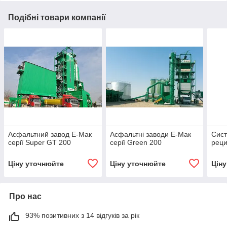
Подібні товари компанії
Асфальтний завод Е-Мак
Асфальтні заводи Е-Мак
Сист
серії Super GT 200
серії Green 200
реци
Ціну уточнюйте
Ціну уточнюйте
Цін
Про нас
93% позитивних з 14 відгуків за рік