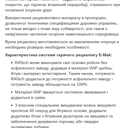
покриття, що підлягає вторинній переробці), отриманого при
оновленні існуючих доріг.
Використання рециклінгового матеріалу в пропорціях,
дозволеної технічними специфікаціями дорожніх управлінь,
не тільки вигідно з точки зору собівартості, але також є
невід'ємною частиною охорони навколишнього середовища.
Вузли рециклінгу виготовляються за замовленням покупця в
необхідних розмірах необхідних особливості.
Характеристика системи гарячого рециклінгу E-Mak
:
RATech може виконувати свої основні роботи без
асфальтного заводу, додавши в матеріал RAP щебінь,
бітум і матеріал антистаріння. Таким чином, потужність
RATech додається до потужності асфальтного заводу і
потужність заводу збільшується на 100%.
Матеріал RAP зважується системою зважування і
додається в суміш.
З власним спеціальним змішувачем можна змішувати
протягом 45 секунд для бітумної основи, додавати
додатково бітум з бітумним дозатором на змішувачі та
забезпечення дозування порошку або твердих
антивікових добавок.