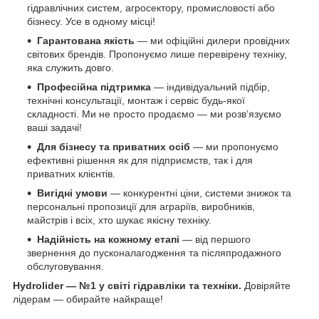
гідравлічних систем, агросектору, промисловості або
бізнесу. Усе в одному місці!
Гарантована якість
— ми офіційні дилери провідних
світових брендів. Пропонуємо лише перевірену техніку,
яка служить довго.
Професійна підтримка
— індивідуальний підбір,
технічні консультації, монтаж і сервіс будь-якої
складності. Ми не просто продаємо — ми розв’язуємо
ваші задачі!
Для бізнесу та приватних осіб
— ми пропонуємо
ефективні рішення як для підприємств, так і для
приватних клієнтів.
Вигідні умови
— конкурентні ціни, системи знижок та
персональні пропозиції для аграріїв, виробників,
майстрів і всіх, хто шукає якісну техніку.
Надійність на кожному етапі
— від першого
звернення до пусконалагодження та післяпродажного
обслуговування.
Hydrolider — №1 у світі гідравліки та техніки.
Довіряйте
лідерам — обирайте найкраще!