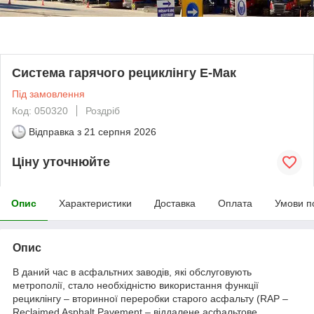
Система гарячого рециклінгу Е-Мак
Під замовлення
Код: 050320
Роздріб
Відправка з
21 серпня 2026
Ціну уточнюйте
Опис
Характеристики
Доставка
Оплата
Умови п
Опис
В даний час в асфальтних заводів, які обслуговують
метрополії, стало необхідністю використання функції
рециклінгу – вторинної переробки старого асфальту (RAP –
Reclaimed Asphalt Pavement – віддалене асфальтове