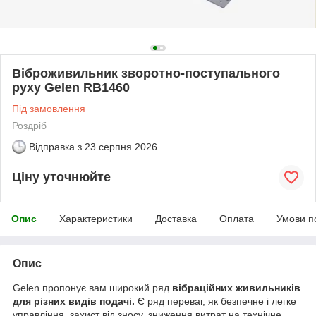
Віброживильник зворотно-поступального
руху Gelen RB1460
Під замовлення
Роздріб
Відправка з
23 серпня 2026
Ціну уточнюйте
Опис
Характеристики
Доставка
Оплата
Умови п
Опис
Gelen пропонує вам широкий ряд
вібраційних живильників
для різних видів подачі.
Є ряд переваг, як безпечне і легке
управління, захист від зносу, зниження витрат на технічне