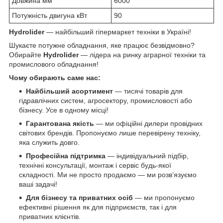
Довжина мм
6000
Потужність двигуна кВт
90
Hydrolider
— найбільший гіпермаркет техніки в Україні!
Шукаєте потужне обладнання, яке працює безвідмовно?
Обирайте
Hydrolider
— лідера на ринку аграрної техніки та
промислового обладнання!
Чому обирають саме нас:
Найбільший асортимент
— тисячі товарів для
гідравлічних систем, агросектору, промисловості або
бізнесу. Усе в одному місці!
Гарантована якість
— ми офіційні дилери провідних
світових брендів. Пропонуємо лише перевірену техніку,
яка служить довго.
Професійна підтримка
— індивідуальний підбір,
технічні консультації, монтаж і сервіс будь-якої
складності. Ми не просто продаємо — ми розв’язуємо
ваші задачі!
Для бізнесу та приватних осіб
— ми пропонуємо
ефективні рішення як для підприємств, так і для
приватних клієнтів.