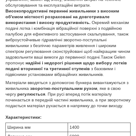
обслуговування та експлуатаційні витрати.
Високопродуктивні первинні живильники з високим
об'ємом місткості розраховані на довготривале
використання і високу продуктивність.
Окремий механізм
подачі лотка і комбінація вібраційної поверхні з подвійною
палубою для ефективного застосування скальпування, також
виброустойчивые гідравлічні зворотно-поступальні
живильники з безліччю параметрів живлення і широким
спектром регулювання сконструйовані щоб найкращим чином
задовольнити ваші вимоги до первинної подачі.Також Gelen
пропонує
надійні і недорогі рішення щодо вибору лотків
подачі вторинної та третинної ступенів
з базовими і
підвісними установками вібраційних живильників.
Матеріали вводяться з допомогою бункера вивантажуються з
живильника
зворотно-поступальним рухом
, яке в свою
чергу
регулюється
. При русі вперед потік матеріалу
починається в передній частині живильника, а при зворотному
подається матеріал рухається в напрямку до точки виходу.
Характеристики:
Ширина мм
1400