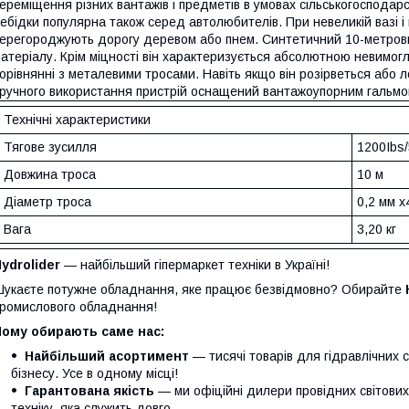
ереміщення різних вантажів і предметів в умовах сільськогоспода
ебідки популярна також серед автолюбителів. При невеликій вазі і 
ерегороджують дорогу деревом або пнем. Синтетичний 10-метровий
атеріалу. Крім міцності він характеризується абсолютною невимогли
орівнянні з металевими тросами. Навіть якщо він розірветься або 
ручного використання пристрій оснащений вантажоупорним гальмо
Технічні характеристики
Тягове зусилля
1200Ibs/
Довжина троса
10 м
Діаметр троса
0,2 мм х
Вага
3,20 кг
ydrolider
— найбільший гіпермаркет техніки в Україні!
укаєте потужне обладнання, яке працює безвідмовно? Обирайте
ромислового обладнання!
Чому обирають саме нас:
Найбільший асортимент
— тисячі товарів для гідравлічних 
бізнесу. Усе в одному місці!
Гарантована якість
— ми офіційні дилери провідних світови
техніку, яка служить довго.