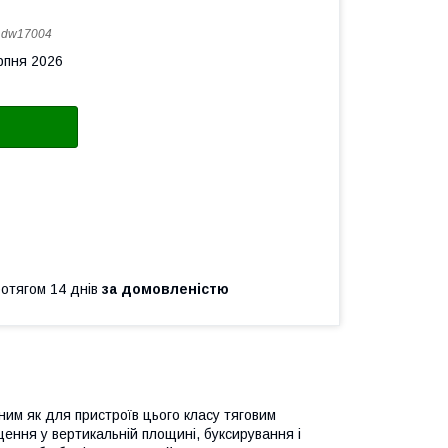
:
dw17004
рпня 2026
ротягом 14 днів
за домовленістю
им як для пристроїв цього класу тяговим
ення у вертикальній площині, буксирування і