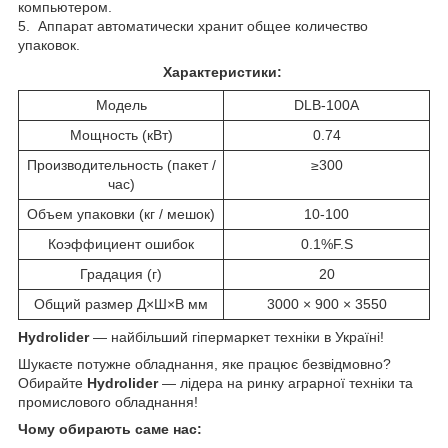
компьютером.
5. Аппарат автоматически хранит общее количество
упаковок.
Характеристики:
Модель
DLB-100A
Мощность (кВт)
0.74
Производительность (пакет /
≥300
час)
Объем упаковки (кг / мешок)
10-100
Коэффициент ошибок
0.1%F.S
Градация (г)
20
Общий размер Д×Ш×В мм
3000 × 900 × 3550
Hydrolider
— найбільший гіпермаркет техніки в Україні!
Шукаєте потужне обладнання, яке працює безвідмовно?
Обирайте
Hydrolider
— лідера на ринку аграрної техніки та
промислового обладнання!
Чому обирають саме нас: