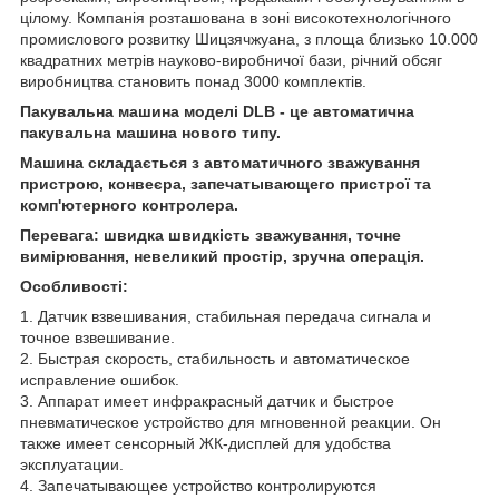
цілому. Компанія розташована в зоні високотехнологічного
промислового розвитку Шицзячжуана, з площа близько 10.000
квадратних метрів науково-виробничої бази, річний обсяг
виробництва становить понад 3000 комплектів.
Пакувальна машина моделі DLB - це автоматична
пакувальна машина нового типу.
Машина складається з автоматичного зважування
пристрою, конвеєра, запечатывающего пристрої та
комп'ютерного контролера.
Перевага: швидка швидкість зважування, точне
вимірювання, невеликий простір, зручна операція.
Особливості:
1. Датчик взвешивания, стабильная передача сигнала и
точное взвешивание.
2. Быстрая скорость, стабильность и автоматическое
исправление ошибок.
3. Аппарат имеет инфракрасный датчик и быстрое
пневматическое устройство для мгновенной реакции. Он
также имеет сенсорный ЖК-дисплей для удобства
эксплуатации.
4. Запечатывающее устройство контролируются