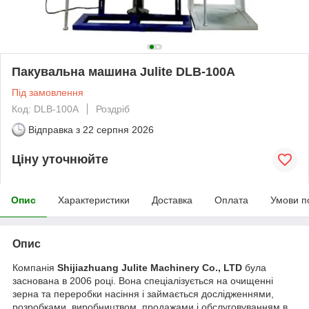
Пакувальна машина Julite DLB-100A
Під замовлення
Код: DLB-100A
Роздріб
Відправка з
22 серпня 2026
Ціну уточнюйте
Опис
Характеристики
Доставка
Оплата
Умови п
Опис
Компанія
Shijiazhuang Julite Machinery Co., LTD
була
заснована в 2006 році. Вона спеціалізується на очищенні
зерна та переробки насіння і займається дослідженнями,
розробками, виробництвом, продажами і обслуговуванням в