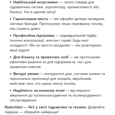
Найбільший асортимент
— тисячі товарів для
гідравлічних систем, агросектору, промисловості або
бізнесу. Усе в одному місці!
Гарантована якість
— ми офіційні дилери провідних
світових брендів. Пропонуємо лише перевірену техніку,
яка служить довго.
Професійна підтримка
— індивідуальний підбір,
технічні консультації, монтаж і сервіс будь-якої
складності. Ми не просто продаємо — ми розв’язуємо
ваші задачі!
Для бізнесу та приватних осіб
— ми пропонуємо
ефективні рішення як для підприємств, так і для
приватних клієнтів.
Вигідні умови
— конкурентні ціни, системи знижок та
персональні пропозиції для аграріїв, виробників,
майстрів і всіх, хто шукає якісну техніку.
Надійність на кожному етапі
— від першого
звернення до пусконалагодження та післяпродажного
обслуговування.
Hydrolider — №1 у світі гідравліки та техніки.
Довіряйте
лідерам — обирайте найкраще!