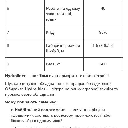
6
Робота на одному
48
завантаженні,
годин
7
КПД
95%
8
Габаритні розміри
1,5х2,6х1,6
ШхДхВ, м
9
Вага, кг
600
Hydrolider
— найбільший гіпермаркет техніки в Україні!
Шукаєте потужне обладнання, яке працює безвідмовно?
Обирайте
Hydrolider
— лідера на ринку аграрної техніки та
промислового обладнання!
Чому обирають саме нас:
Найбільший асортимент
— тисячі товарів для
гідравлічних систем, агросектору, промисловості або
бізнесу. Усе в одному місці!