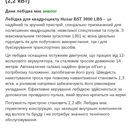
(2,2 кВт)
Дана лебідка має
аналог
Лебідка для квадроциклу Husar BST 3000 LBS
– це
надійний та зручний пристрій, спеціально призначений для
полегшених квадроциклів, невеликої спецтехніки та плугів. З
максимальним тяговим зусиллям 1361 кг, вона ідеально
підходить як для побутового використання, так і для
буксирування транспортних засобів.
Ця лебідка оснащена потужним двигуном, що працює від 12-
вольтового акумулятора, та сталевим тросом довжиною 14
метрів. Автоматичне гальмо надійно фіксує об'єкт у
потрібному положенні, запобігаючи його руху. Швидкість
намотування троса при повному навантаженні становить 1,3
м/хв, а роликові напрямні забезпечують його рівномірне
укладання. Ефективне керування лебідкою здійснюється за
допомогою провідного пульта, який зручно кріпиться на кермі.
Потужність пристрою становить 2,2 кВт. Лебідка має
герметичну конструкцію, що захищає внутрішні компоненти
від вологи та бруду і не потребує значного технічного
обслуговування.