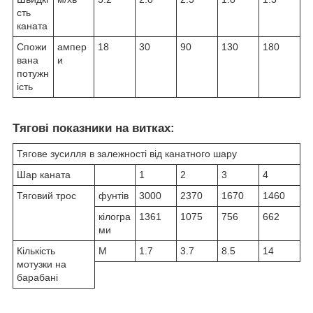
сть
каната
Спожи
ампер
18
30
90
130
180
вана
и
потужн
ість
Тягові показники на витках:
Тягове зусилля в залежності від канатного шару
Шар каната
1
2
3
4
Тяговий трос
фунтів
3000
2370
1670
1460
кілогра
1361
1075
756
662
ми
Кількість
M
1.7
3.7
8.5
14
мотузки на
барабані