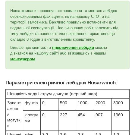
Наша компанія пропонує встановлення та монтаж лебідок
сертифікованими фахівцями, як на нашому СТО та на
території замовника. Важливо правильно встановити для
подальшої експлуатації. Час виконання робіт залежить від
типу лебідки та наявності місця кріплення, орієнтовно це
складає 8 годин з виготовленням кронштейну.
Більше про монтаж та
підключення лебідки
можна
дізнатися на нашому сайті або зв'язавшись з нашим
менеджером
.
Параметри електричної лебідки Husarwinch:
Швидкість ходу і струм двигуна (перший шар)
Завант
фунтів
0
500
1000
2000
3000
аженн
я
кілогра
0
227
454
907
1360
мотузк
ми
и
Швидкі
м/хв
3.2
2.8
2.3
1.8
1.3