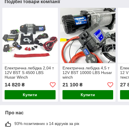
Подібні товари компанії
Електрична лебідка 2,04 т
Електрична лебідка 4,5 т
Елек
12V BST S 4500 LBS
12V BST 10000 LBS Husar
12 V
Husar Winch
winch
текс
14 820
21 100
27 
₴
₴
Купити
Купити
Про нас
93% позитивних з 14 відгуків за рік