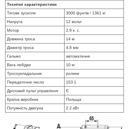
Технічні характеристики
Тягове зусилля
3000 фунтів / 1361 кг
Напруга
12 вольт
Мотор
2.9 к. с.
Довжина троса
14 м
Діаметр троса
4.8 мм
Гальмо
автоматичне
Вага лебідки
10 кг
Тросоукладальник
ролики
Передаточне число
153:1
Дротовий пульт управління
Є
Країна виробник
Польща
Потужність двигуна
2.2 кВт