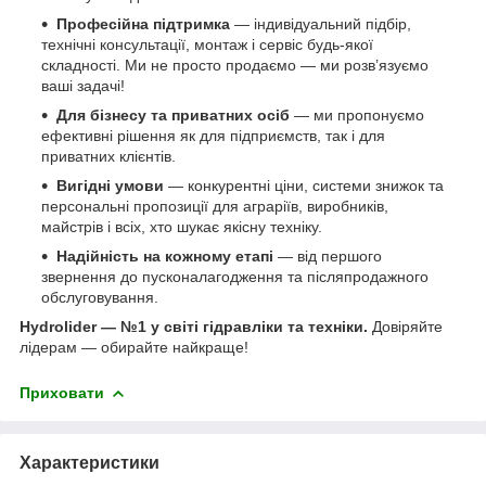
Професійна підтримка
— індивідуальний підбір,
технічні консультації, монтаж і сервіс будь-якої
складності. Ми не просто продаємо — ми розв’язуємо
ваші задачі!
Для бізнесу та приватних осіб
— ми пропонуємо
ефективні рішення як для підприємств, так і для
приватних клієнтів.
Вигідні умови
— конкурентні ціни, системи знижок та
персональні пропозиції для аграріїв, виробників,
майстрів і всіх, хто шукає якісну техніку.
Надійність на кожному етапі
— від першого
звернення до пусконалагодження та післяпродажного
обслуговування.
Hydrolider — №1 у світі гідравліки та техніки.
Довіряйте
лідерам — обирайте найкраще!
Приховати
Характеристики