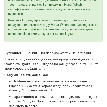
позашляхового приладдя, а також компресори, шківи, скоби,
троси та багато іншого. Вся продукція Husar Winch
сертифікована і постачається з офіційною гарантією від
виробника.
Компанія Гідролідер є авторизованим дистриб'ютором
продукції польського бренду Husar Winch, що підтверджують
відповідні
сертифікати
. Це означає, що у нас ви знайдете
повне сервісне обслуговування та гарні ціни!
Hydrolider
— найбільший гіпермаркет техніки в Україні!
Шукаєте потужне обладнання, яке працює безвідмовно?
Обирайте
Hydrolider
— лідера на ринку аграрної техніки та
промислового обладнання!
Чому обирають саме нас:
Найбільший асортимент
— тисячі товарів для
гідравлічних систем, агросектору, промисловості або
бізнесу. Усе в одному місці!
Гарантована якість
— ми офіційні дилери провідних
світових брендів. Пропонуємо лише перевірену техніку,
яка служить довго.