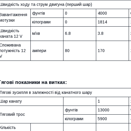
Швидкість ходу та струм двигуна (перший шар)
фунтів
0
4000
Завантаження
мотузки
кілограми
0
1814
Швидкість
м/хв
6.8
3.8
каната 12 V
Споживана
потужність 12
ампери
80
170
V
Тягові показники на витках:
Тягові зусилля в залежності від канатного шару
Шар канату
1
фунтів
13000
Тяговий трос
кілограми
5900
Кількість