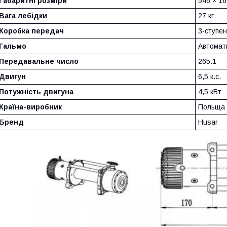
Габаритні розміри
546 × 16
Вага лебідки
27 кг
Коробка передач
3-ступе
Гальмо
Автомат
Передавальне число
265:1
Двигун
6,5 к.с.
Потужність двигуна
4,5 кВт
Країна-виробник
Польща
Бренд
Husar