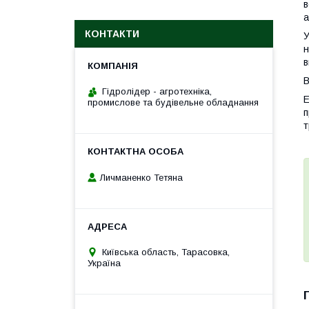
в
а
КОНТАКТИ
У
н
в
В
Гідролідер - агротехніка,
Е
промислове та будівельне обладнання
п
т
Личманенко Тетяна
Київська область, Тарасовка,
Україна