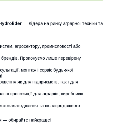
Hydrolider
— лідера на ринку аграрної техніки та
систем, агросектору, промисловості або
х брендів. Пропонуємо лише перевірену
сультації, монтаж і сервіс будь-якої
!
ішення як для підприємств, так і для
ьні пропозиції для аграріїв, виробників,
усконалагодження та післяпродажного
м — обирайте найкраще!