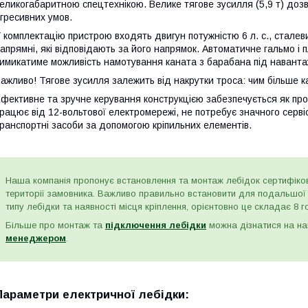
еликогабаритною спецтехнікою. Велике тягове зусилля (5,9 т) дозв
гресивних умов.
 комплектацію пристрою входять двигун потужністю 6 л. с., сталев
апрямні, які відповідають за його напрямок. Автоматичне гальмо і
имикатиме можливість намотування каната з барабана під навант
ажливо! Тягове зусилля залежить від накрутки троса: чим більше к
фективне та зручне керування конструкцією забезпечується як пр
рацює від 12-вольтової електромережі, не потребує значного серві
ранспортні засоби за допомогою кріпильних елементів.
Наша компанія пропонує встановлення та монтаж лебідок сертифіко
території замовника. Важливо правильно встановити для подальшої е
типу лебідки та наявності місця кріплення, орієнтовно це складає 8 
Більше про монтаж та
підключення лебідки
можна дізнатися на на
менеджером
.
Параметри електричної лебідки: