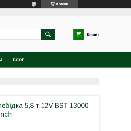
Кошик
Кошик
И
БЛОГ
ебідка 5,8 т 12V BST 13000
inch