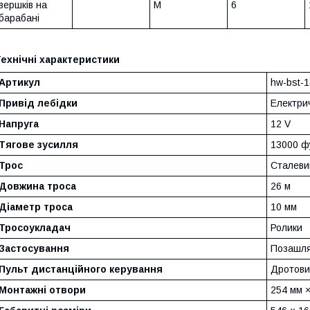
вершків на
M
6
барабані
ехнічні характеристики
Артикул
hw-bst-
Привід лебідки
Електри
Напруга
12 V
Тягове зусилля
13000 фу
Трос
Сталеви
Довжина троса
26 м
Діаметр троса
10 мм
Тросоукладач
Ролики
Застосування
Позашля
Пульт дистанційного керування
Дротови
Монтажні отвори
254 мм ×