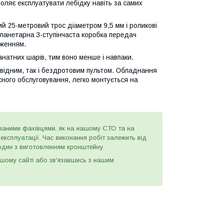
оляє експлуатувати лебідку навіть за самих
ий 25-метровий трос діаметром 9,5 мм і роликові
 планетарна 3-ступінчаста коробка передач
аженням.
анатних шарів, тим воно менше і навпаки.
овідним, так і бездротовим пультом. Обладнання
сного обслуговування, легко монтується на
ваними фахівцями, як на нашому СТО та на
ксплуатації. Час виконання робіт залежить від
годин з виготовленням кронштейну.
шому сайті або зв'язавшись з нашим