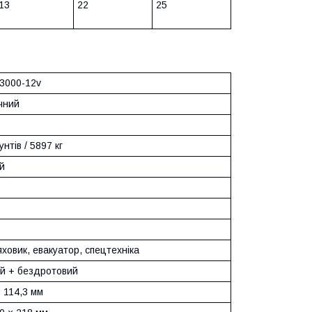
13
22
25
13000-12v
чний
нтів / 5897 кг
й
ховик, евакуатор, спецтехніка
й + бездротовий
 114,3 мм