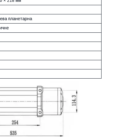
0 × 218 мм
нева планетарна
ичне