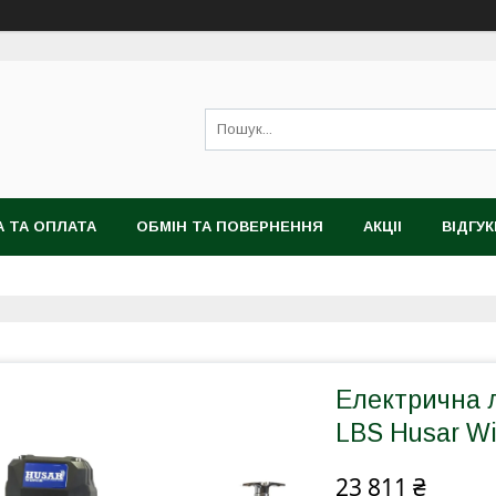
 ТА ОПЛАТА
ОБМІН ТА ПОВЕРНЕННЯ
АКЦІІ
ВІДГУК
Електрична л
LBS Husar W
23 811 ₴