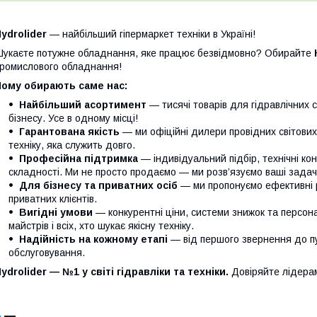
ydrolider
— найбільший гіпермаркет техніки в Україні!
укаєте потужне обладнання, яке працює безвідмовно? Обирайте
ромислового обладнання!
Чому обирають саме нас:
Найбільший асортимент
— тисячі товарів для гідравлічних 
бізнесу. Усе в одному місці!
Гарантована якість
— ми офіційні дилери провідних світови
техніку, яка служить довго.
Професійна підтримка
— індивідуальний підбір, технічні кон
складності. Ми не просто продаємо — ми розв’язуємо ваші задачі
Для бізнесу та приватних осіб
— ми пропонуємо ефективні р
приватних клієнтів.
Вигідні умови
— конкурентні ціни, системи знижок та персонал
майстрів і всіх, хто шукає якісну техніку.
Надійність на кожному етапі
— від першого звернення до п
обслуговування.
ydrolider — №1 у світі гідравліки та техніки.
Довіряйте лідера