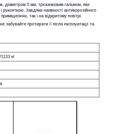
 діаметром 5 мм, тріскачковим гальмом, яке
 і рукояткою. Завдяки наявності антикорозійного
 приміщеннях, так і на відкритому повітрі.
не забувайте протирати її після експлуатації та
/1133 кг
а