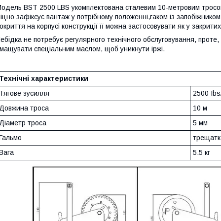
одель BST 2500 LBS укомплектована сталевим 10-метровим тросом,
іцно зафіксує вантаж у потрібному положенні,гаком із запобіжником
окриття на корпусі конструкції її можна застосовувати як у закритих
ебідка не потребує регулярного технічного обслуговування, проте, 
мащувати спеціальним маслом, щоб уникнути іржі.
Технічні характеристики
Тягове зусилля
2500 Ibs
Довжина троса
10 м
Діаметр троса
5 мм
Гальмо
трещатк
Вага
5.5 кг