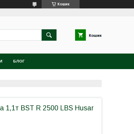
Кошик
Кошик
И
БЛОГ
а 1,1т BST R 2500 LBS Husar