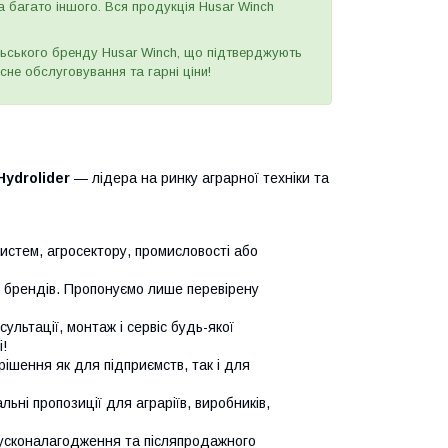
а багато іншого. Вся продукція Husar Winch
ьського бренду Husar Winch, що підтверджують
сне обслуговування та гарні ціни!
Hydrolider
— лідера на ринку аграрної техніки та
систем, агросектору, промисловості або
х брендів. Пропонуємо лише перевірену
сультації, монтаж і сервіс будь-якої
!
ішення як для підприємств, так і для
ьні пропозиції для аграріїв, виробників,
усконалагодження та післяпродажного