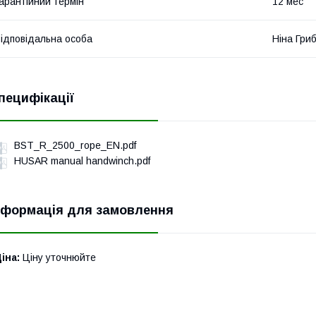
арантійний термін
12 мес
ідповідальна особа
Ніна Гри
пецифікації
BST_R_2500_rope_EN.pdf
HUSAR manual handwinch.pdf
нформація для замовлення
іна:
Ціну уточнюйте