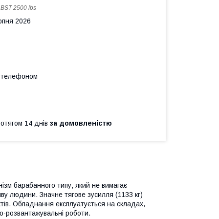
:
BST 2500 lbs
рпня 2026
а телефоном
ротягом 14 днів
за домовленістю
ізм барабанного типу, який не вимагає
ву людини. Значне тягове зусилля (1133 кг)
ктів. Обладнання експлуатується на складах,
о-розвантажувальні роботи.