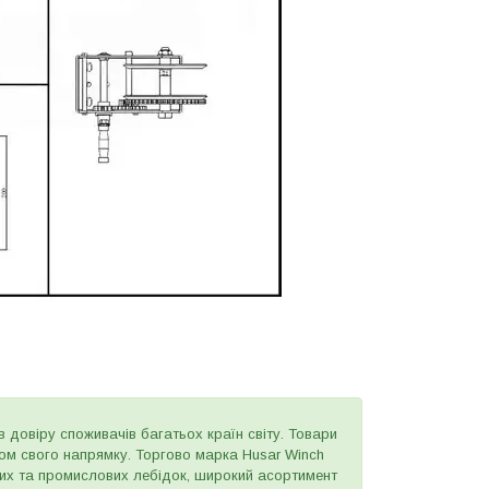
в довіру споживачів багатьох країн світу. Товари
ером свого напрямку. Торгово марка Husar Winch
вих та промислових лебідок, широкий асортимент