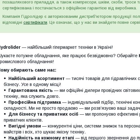
позашляхового приладдя, а також компресори, шківи, скоби, троси т
сертифікована і постачається з офіційною гарантією від виробника.
Компанія Гідролідер є авторизованим дистриб'ютором продукції пол
відповідні
сертифікати
. Це означає, що у нас ви знайдете повне серві
ydrolider
— найбільший гіпермаркет техніки в Україні!
укаєте потужне обладнання, яке працює безвідмовно? Обирайте
ромислового обладнання!
Чому обирають саме нас:
Найбільший асортимент
— тисячі товарів для гідравлічних 
бізнесу. Усе в одному місці!
Гарантована якість
— ми офіційні дилери провідних світови
техніку, яка служить довго.
Професійна підтримка
— індивідуальний підбір, технічні кон
складності. Ми не просто продаємо — ми розв’язуємо ваші задачі
Для бізнесу та приватних осіб
— ми пропонуємо ефективні р
приватних клієнтів.
Вигідні умови
— конкурентні ціни, системи знижок та персонал
майстрів і всіх, хто шукає якісну техніку.
Надійність на кожному етапі
— від першого звернення до п