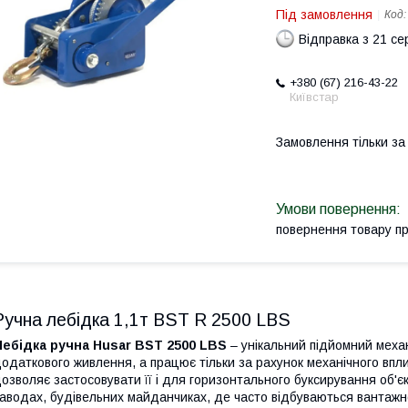
Під замовлення
Код
Відправка з 21 се
+380 (67) 216-43-22
Київстар
Замовлення тільки з
повернення товару п
Ручна лебідка 1,1т BST R 2500 LBS
Лебідка ручна Husar BST 2500 LBS
– унікальний підйомний механ
одаткового живлення, а працює тільки за рахунок механічного впли
озволяє застосовувати її і для горизонтального буксирування об'є
аводах, будівельних майданчиках, де часто відбуваються вантажн