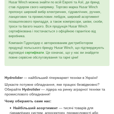
Husar Winch можна знайти по всій Европі та Азії, де бренд
став лідером свого напрямку. Торгово марка Husar Winch
пропонує широкий вибір електричних, гідравлічних, ручних,
ланцюгових та промислових лебідок, широкий асортимент
позашляхового приладдя, а також компресори, шківи, скоби,
троси та багато іншого. Вся продукція Husar Winch
сертифікована і постачається з офіційною гарантією від
виробника.
Компанія Гідролідер є авторизованим дистриб'ютором
продукції польського бренду Husar Winch, що підтверджують
відповідні
сертифікати
. Це означає, що у нас ви знайдете
повне сервісне обслуговування та гарні ціни!
Hydrolider
— найбільший гіпермаркет техніки в Україні!
Шукаєте потужне обладнання, яке працює безвідмовно?
Обирайте
Hydrolider
— лідера на ринку аграрної техніки та
промислового обладнання!
Чому обирають саме нас:
Найбільший асортимент
— тисячі товарів для
гідравлічних систем, агросектору, промисловості або