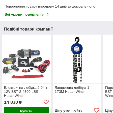
Повернення товару впродовж 14 днів за домовленістю
Всі умови повернення
Подібні товари компанії
Електрична лебідка 2,04 т
Ланцюгова лебідка 1т
Гідр
12V BST S 4500 LBS
1Т3М Husar Winch
BST 
Husar Winch
Win
14 830
₴
Ціну уточнюйте
Цін
Купити