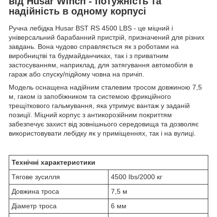
від Husar Winch - потужність та
надійність в одному корпусі
Ручна лебідка Husar BST RS 4500 LBS - це міцний і
універсальний барабанний пристрій, призначений для різних
завдань. Вона чудово справляється як з роботами на
виробництві та будмайданчиках, так і з приватним
застосуванням, наприклад, для затягування автомобіля в
гараж або спуску/підйому човна на причіп.
Модель оснащена надійним сталевим тросом довжиною 7,5
м, гаком із запобіжником та системою фрикційного
трещіткового гальмування, яка утримує вантаж у заданій
позиції. Міцний корпус з антикорозійним покриттям
забезпечує захист від зовнішнього середовища та дозволяє
використовувати лебідку як у приміщеннях, так і на вулиці.
Технічні характеристики
Тягове зусилля
4500 Ibs/2000 кг
Довжина троса
7,5 м
Діаметр троса
6 мм