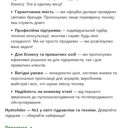
бізнесу. Усе в одному місці!
Гарантована якість
— ми офіційні дилери провідних
світових брендів. Пропонуємо лише перевірену техніку,
яка служить довго.
Професійна підтримка
— індивідуальний підбір,
технічні консультації, монтаж і сервіс будь-якої
складності. Ми не просто продаємо — ми розв’язуємо
ваші задачі!
Для бізнесу та приватних осіб
— ми пропонуємо
ефективні рішення як для підприємств, так і для
приватних клієнтів.
Вигідні умови
— конкурентні ціни, системи знижок та
персональні пропозиції для аграріїв, виробників,
майстрів і всіх, хто шукає якісну техніку.
Надійність на кожному етапі
— від першого
звернення до пусконалагодження та післяпродажного
обслуговування.
Hydrolider — №1 у світі гідравліки та техніки.
Довіряйте
лідерам — обирайте найкраще!
Приховати