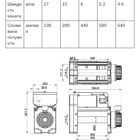
Швидкі
м/хв
17
10
6
5.2
4.6
сть
каната
Спожи
ампер
138
280
440
580
640
вана
и
потужн
ість