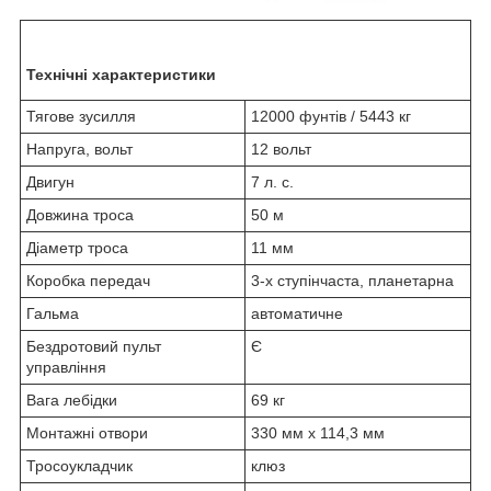
Технічні характеристики
Тягове зусилля
12000 фунтів / 5443 кг
Напруга, вольт
12 вольт
Двигун
7 л. с.
Довжина троса
50 м
Діаметр троса
11 мм
Коробка передач
3-х ступінчаста, планетарна
Гальма
автоматичне
Бездротовий пульт
Є
управління
Вага лебідки
69 кг
Монтажні отвори
330 мм х 114,3 мм
Тросоукладчик
клюз