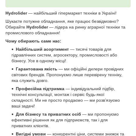
Hydrolider
— найбільший гіпермаркет техніки в Україні!
Шукаєте потужне обладнання, яке працює безвідмовно?
Обирайте
Hydrolider
— лідера на ринку аграрної техніки та
промислового обладнання!
Чому обирають саме нас:
Найбільший асортимент
— тисячі товарів для
гідравлічних систем, агросектору, промисловості або
бізнесу. Усе в одному місці!
Гарантована якість
— ми офіційні дилери провідних
світових брендів. Пропонуємо лише перевірену техніку,
яка служить довго.
Професійна підтримка
— індивідуальний підбір,
технічні консультації, монтаж і сервіс будь-якої
складності. Ми не просто продаємо — ми розв’язуємо
ваші задачі!
Для бізнесу та приватних осіб
— ми пропонуємо
ефективні рішення як для підприємств, так і для
приватних клієнтів.
Вигідні умови
— конкурентні ціни, системи знижок та