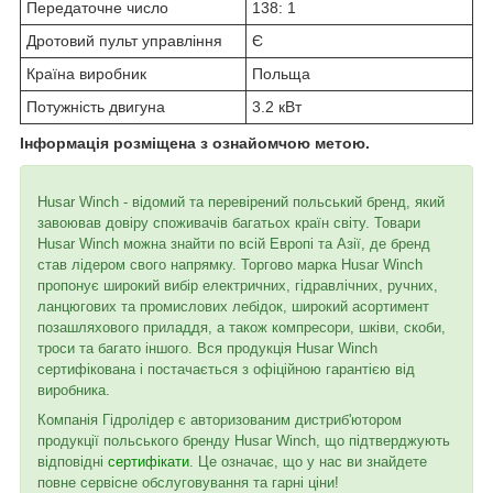
Передаточне число
138: 1
Дротовий пульт управління
Є
Країна виробник
Польща
Потужність двигуна
3.2 кВт
Інформація розміщена з ознайомчою метою.
Husar Winch - відомий та перевірений польський бренд, який
завоював довіру споживачів багатьох країн світу. Товари
Husar Winch можна знайти по всій Европі та Азії, де бренд
став лідером свого напрямку. Торгово марка Husar Winch
пропонує широкий вибір електричних, гідравлічних, ручних,
ланцюгових та промислових лебідок, широкий асортимент
позашляхового приладдя, а також компресори, шківи, скоби,
троси та багато іншого. Вся продукція Husar Winch
сертифікована і постачається з офіційною гарантією від
виробника.
Компанія Гідролідер є авторизованим дистриб'ютором
продукції польського бренду Husar Winch, що підтверджують
відповідні
сертифікати
. Це означає, що у нас ви знайдете
повне сервісне обслуговування та гарні ціни!