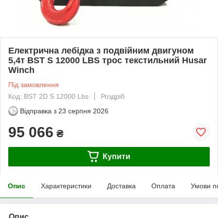
Електрична лебідка з подвійним двигуном
5,4т BST S 12000 LBS трос текстильний Husar
Winch
Під замовлення
Код: BST 2D S 12000 Lbs
Роздріб
Відправка з
23 серпня 2026
95 066
₴
Купити
Опис
Характеристики
Доставка
Оплата
Умови п
Опис