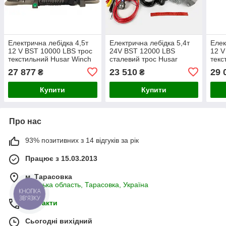
Електрична лебідка 4,5т
Електрична лебідка 5,4т
Елек
12 V BST 10000 LBS трос
24V BST 12000 LBS
12 V
текстильний Husar Winch
сталевий трос Husar
текс
Winch
27 877
23 510
29 
₴
₴
Купити
Купити
Про нас
93% позитивних з 14 відгуків за рік
Працює з 15.03.2013
м. Тарасовка
Київська область, Тарасовка, Україна
КНОПКА
ЗВ'ЯЗКУ
Контакти
Сьогодні вихідний