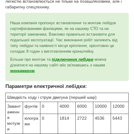
легкістю встановлюється не тільки на позашляховики, але і
габаритну спецтехніку.
Наша компанія пропонує встановлення та монтаж лебідок
сертифікованими фахівцями, як на нашому СТО та на
території замовника. Важливо правильно встановити для
подальшої експлуатації. Час виконання робіт залежить від
типу лебідки та наявності місця кріплення, орієнтовно це
складає 8 годин з виготовленням кронштейну.
Більше про монтаж та
підключення лебідки
можна
дізнатися на нашому сайті або зв'язавшись з нашим
менеджером
.
Параметри електричної лебідки:
Швидкість ходу і струм двигуна (перший шар)
Завант
фунтів
0
4000
6000
10000
12000
аженн
я
кілогра
0
1814
2722
4536
5443
мотузк
ми
и