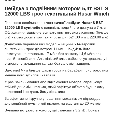
Лебідка з подвійним мотором 5,4т BST S
12000 LBS трос текстильний Husar Winch
Головною особливістю
електричної лебідки Husar S BST
12000 LBS synthetic
є наявність подвійного двигуна в 7 л. с.
Обладнання відрізняється вагомим тяговим зусиллям (більше
5 т) на свої досить компактні розміри (524.00 мм x 220.00 мм).
Додаткова перевага цієї моделі – міцний 50-метровий
синтетичний трос діаметром 11 мм. Швидкість його
намотування становить 17 м/хв без вантажу і 4,6 м/хв при
повній тяговій силі. Алюмінієвий клюз забезпечує правильну і
рівномірну укладання каната без заломів і задирок.
Важливо! Чим більше шарів троса на барабані пристрою, тим
менше його зусилля і навпаки.
У разі заклинювання або відключення мотора, спрацьовує
стійкий динамічні гальма, який зафіксує об'єкт в будь-якому
положенні і не дасть йому зірватися.
За ефективне і зручне управління механізмом відповідає
дистанційний пульт, який працює на відстані до 20 метрів.
Вживана потужність конструкції становить 3,2 кВт. Вона з