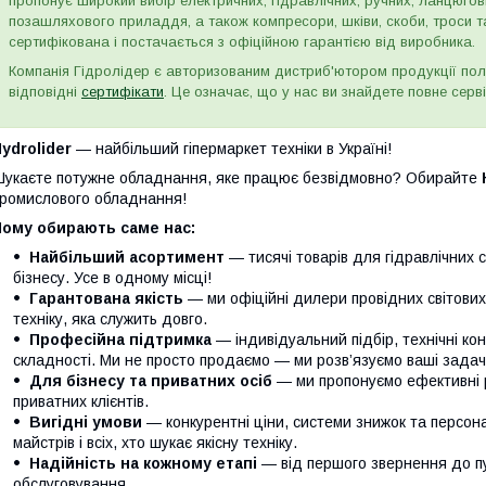
пропонує широкий вибір електричних, гідравлічних, ручних, ланцюго
позашляхового приладдя, а також компресори, шківи, скоби, троси т
сертифікована і постачається з офіційною гарантією від виробника.
Компанія Гідролідер є авторизованим дистриб'ютором продукції пол
відповідні
сертифікати
. Це означає, що у нас ви знайдете повне серві
ydrolider
— найбільший гіпермаркет техніки в Україні!
укаєте потужне обладнання, яке працює безвідмовно? Обирайте
ромислового обладнання!
Чому обирають саме нас:
Найбільший асортимент
— тисячі товарів для гідравлічних 
бізнесу. Усе в одному місці!
Гарантована якість
— ми офіційні дилери провідних світови
техніку, яка служить довго.
Професійна підтримка
— індивідуальний підбір, технічні кон
складності. Ми не просто продаємо — ми розв’язуємо ваші задачі
Для бізнесу та приватних осіб
— ми пропонуємо ефективні р
приватних клієнтів.
Вигідні умови
— конкурентні ціни, системи знижок та персонал
майстрів і всіх, хто шукає якісну техніку.
Надійність на кожному етапі
— від першого звернення до п
обслуговування.