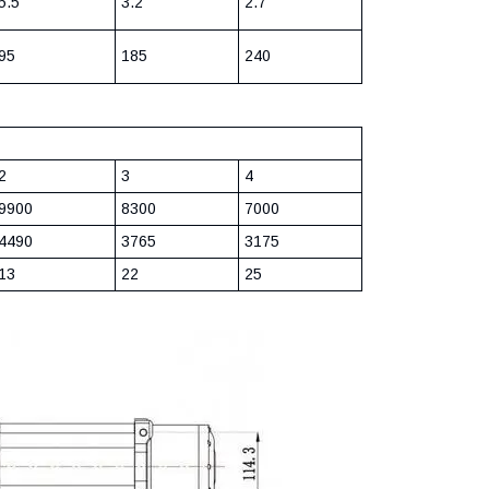
5.5
3.2
2.7
95
185
240
2
3
4
9900
8300
7000
4490
3765
3175
13
22
25