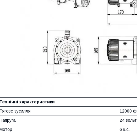
Технічні характеристики
Тягове зусилля
12000 фу
Напруга
24 вольт
Мотор
6 к.с.