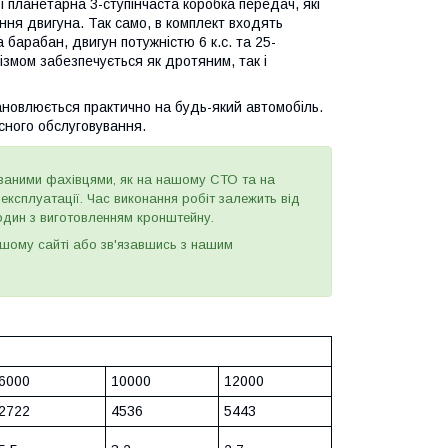
 планетарна 3-ступінчаста коробка передач, які
ння двигуна. Так само, в комплект входять
 барабан, двигун потужністю 6 к.с. та 25-
ізмом забезпечується як дротяним, так і
ановлюється практично на будь-який автомобіль.
сного обслуговування.
ваними фахівцями, як на нашому СТО та на
ксплуатації. Час виконання робіт залежить від
годин з виготовленням кронштейну.
шому сайті або зв'язавшись з нашим
6000
10000
12000
2722
4536
5443