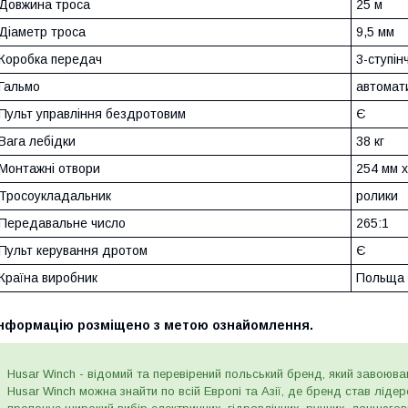
Довжина троса
25 м
Діаметр троса
9,5 мм
Коробка передач
3-ступін
Гальмо
автомат
Пульт управління бездротовим
Є
Вага лебідки
38 кг
Монтажні отвори
254 мм x
Тросоукладальник
ролики
Передавальне число
265:1
Пульт керування дротом
Є
Країна виробник
Польща
Інформацію розміщено з метою ознайомлення.
Husar Winch - відомий та перевірений польський бренд, який завоюва
Husar Winch можна знайти по всій Европі та Азії, де бренд став лід