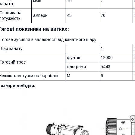
м/хв
10
7
каната
Споживана
ампери
45
70
потужність
Тягові показники на витках:
Тягове зусилля в залежності від канатного шару
Шар канату
1
фунтів
12000
Тяговий трос
кілограми
5443
Кількість мотузки на барабані
M
6
озміри лебідки: