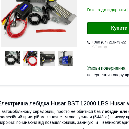
Готово до відправки
Купити
+380 (67) 216-43-22
Київстар
повернення товару п
Електрична лебідка Husar BST 12000 LBS Husar 
 автомобільному середовищі просто не обійтися без
лебідки еле
рофесійний пристрій має значне тягове зусилля (5443 кг) і високу 
ирокий: починаючи від позашляховиків, закінчуючи – великогабар