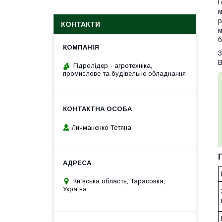
Г
м
р
КОНТАКТИ
м
б
З
В
Гідролідер - агротехніка,
промислове та будівельне обладнання
Личманенко Тетяна
Київська область, Тарасовка,
Україна