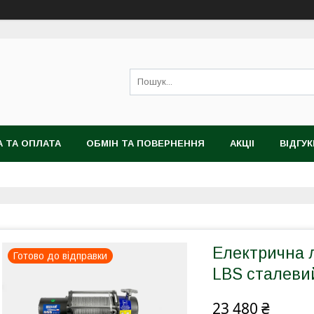
 ТА ОПЛАТА
ОБМІН ТА ПОВЕРНЕННЯ
АКЦІІ
ВІДГУК
Електрична л
Готово до відправки
LBS сталеви
23 480 ₴