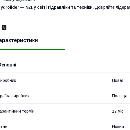
ydrolider — №1 у світі гідравліки та техніки.
Довіряйте лідера
арактеристики
Основні
иробник
Husar
раїна виробник
Польща
арантійний термін
12 міс
Стан
Новий