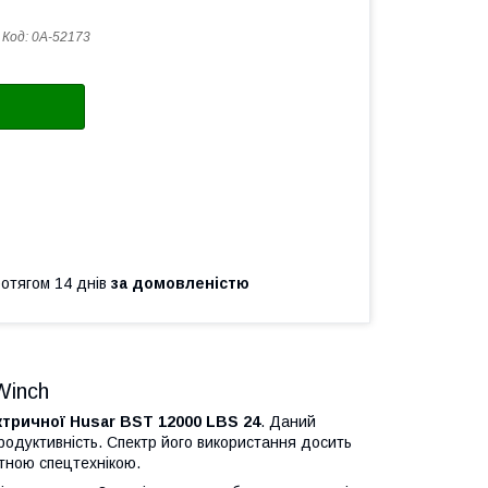
Код:
0А-52173
ротягом 14 днів
за домовленістю
Winch
ктричної Husar
BST 12000 LBS 24
. Даний
продуктивність. Спектр його використання досить
итною спецтехнікою.