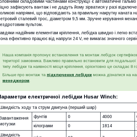
оловними складовими частинами конструкції є автоматичне гальмо і
іцно зафіксують вантаж і не дадуть йому зірватися у разі відключе
оликові напрямні, що відповідають за правильну накрутку каната на
етровий сталевий трос, діаметром 9,5 мм. Зручне керування механ
ездротовим пультом.
авдяки надійним елементам кріплення, лебідка швидко і легко вст
она ефективно працює від напруги 24 V, не вимагає значного серві
Наша компанія пропонує встановлення та монтаж лебідок сертифіко
території замовника. Важливо правильно встановити для подальшої е
типу лебідки та наявності місця кріплення, орієнтовно це складає 8 
Більше про монтаж та
підключення лебідки
можна дізнатися на на
менеджером
.
Параметри електричної лебідки Husar Winch:
Швидкість ходу та струм двигуна (перший шар)
фунтів
0
4000
Завантаження
мотузки
кілограми
0
1814
Швидкість