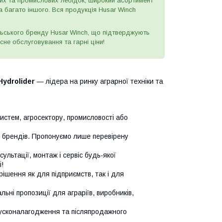
вих та промислових лебідок, широкий асортимент
а багато іншого. Вся продукція Husar Winch
ьського бренду Husar Winch, що підтверджують
сне обслуговування та гарні ціни!
Hydrolider
— лідера на ринку аграрної техніки та
систем, агросектору, промисловості або
х брендів. Пропонуємо лише перевірену
сультації, монтаж і сервіс будь-якої
!
ішення як для підприємств, так і для
ьні пропозиції для аграріїв, виробників,
усконалагодження та післяпродажного