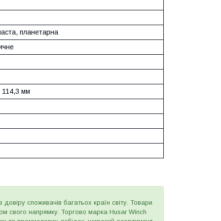
часта, планетарна
ичне
 114,3 мм
в довіру споживачів багатьох країн світу. Товари
ером свого напрямку. Торгово марка Husar Winch