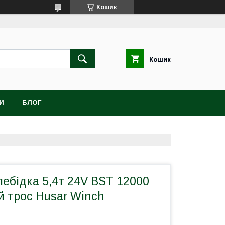
Кошик
Кошик
И
БЛОГ
ебідка 5,4т 24V BST 12000
й трос Husar Winch