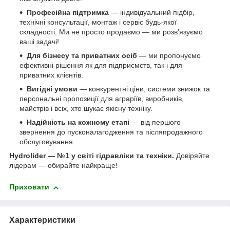
Професійна підтримка
— індивідуальний підбір,
технічні консультації, монтаж і сервіс будь-якої
складності. Ми не просто продаємо — ми розв’язуємо
ваші задачі!
Для бізнесу та приватних осіб
— ми пропонуємо
ефективні рішення як для підприємств, так і для
приватних клієнтів.
Вигідні умови
— конкурентні ціни, системи знижок та
персональні пропозиції для аграріїв, виробників,
майстрів і всіх, хто шукає якісну техніку.
Надійність на кожному етапі
— від першого
звернення до пусконалагодження та післяпродажного
обслуговування.
Hydrolider — №1 у світі гідравліки та техніки.
Довіряйте
лідерам — обирайте найкраще!
Приховати
Характеристики