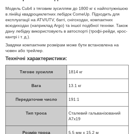
Модель Cub4 з тяговим зусиллям до 1800 кг є найпотужнішою
в лінійці квадроциклетних лебідок ComeUp. Підходить для
експлуатації на ATV/UTV, баггі, снігоходах, компактних
всюдиходах (наприклад Argo) та іншої подібної техніки. Також
дану лебідку використовують в автоспорті (трофі-рейди, крос-
кантрі і т. д.).
Завдяки компактним розмірам може бути встановлена на
човен або трейлер.
Технічні характеристики:
Тягове зусилля
1814 кг
Вага
13.1 кг
Передаточне число
191:1
Тип троса
Сталевий гальванізований
А7х19
Розмір троса
5.5 мм x 15.2 м