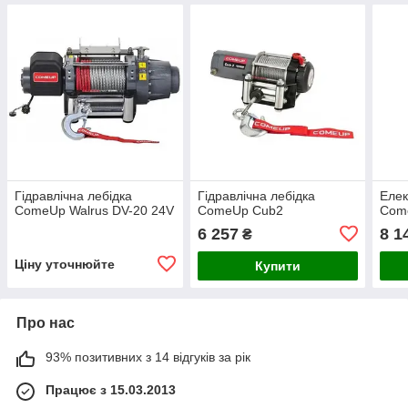
Гідравлічна лебідка
Гідравлічна лебідка
Елек
ComeUp Walrus DV-20 24V
ComeUp Cub2
Com
6 257
8 1
₴
Ціну уточнюйте
Купити
Про нас
93% позитивних з 14 відгуків за рік
Працює з 15.03.2013