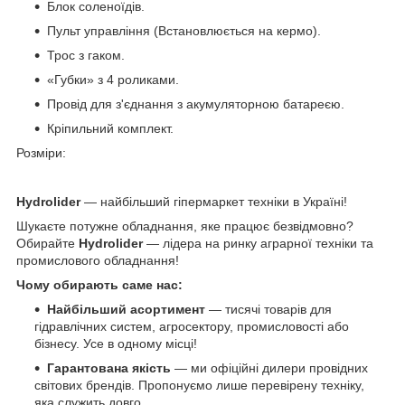
Блок соленоїдів.
Пульт управління (Встановлюється на кермо).
Трос з гаком.
«Губки» з 4 роликами.
Провід для з'єднання з акумуляторною батареєю.
Кріпильний комплект.
Розміри:
Hydrolider
— найбільший гіпермаркет техніки в Україні!
Шукаєте потужне обладнання, яке працює безвідмовно?
Обирайте
Hydrolider
— лідера на ринку аграрної техніки та
промислового обладнання!
Чому обирають саме нас:
Найбільший асортимент
— тисячі товарів для
гідравлічних систем, агросектору, промисловості або
бізнесу. Усе в одному місці!
Гарантована якість
— ми офіційні дилери провідних
світових брендів. Пропонуємо лише перевірену техніку,
яка служить довго.