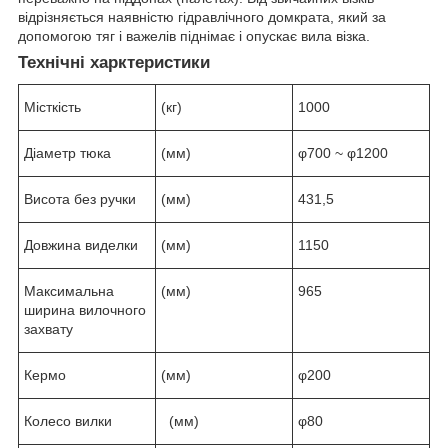
відрізняється наявністю гідравлічного
домкрата
, який за
допомогою тяг і важелів піднімає і опускає вила візка.
Технічні харктеристики
Місткість
(кг)
1000
Діаметр тюка
(мм)
φ700 ~ φ1200
Висота без ручки
(мм)
431,5
Довжина виделки
(мм)
1150
Максимальна
(мм)
965
ширина вилочного
захвату
Кермо
(мм)
φ200
Колесо вилки
(мм)
φ80