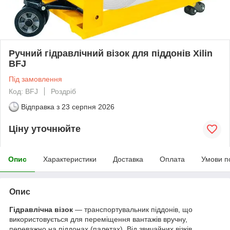
Ручний гідравлічний візок для піддонів Xilin
BFJ
Під замовлення
Код: BFJ
Роздріб
Відправка з
23 серпня 2026
Ціну уточнюйте
Опис
Характеристики
Доставка
Оплата
Умови п
Опис
Гідравлічна візок
—
транспортувальник піддонів
, що
використовується для переміщення вантажів вручну,
переважно на
піддонах
(палетах). Від звичайних
візків