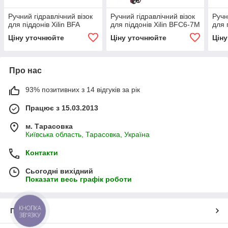
Ручний гідравлічний візок
Ручний гідравлічний візок
Ручн
для піддонів Xilin BFA
для піддонів Xilin BFC6-7M
для п
Ціну уточнюйте
Ціну уточнюйте
Цін
Про нас
93% позитивних з 14 відгуків за рік
Працює з 15.03.2013
м. Тарасовка
Київська область, Тарасовка, Україна
Контакти
Сьогодні вихідний
Показати весь графік роботи
КНОПКА
Про нас
ЗВ'ЯЗКУ