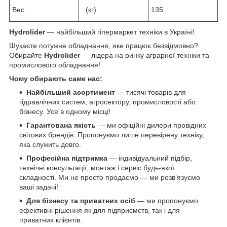
Вес
(кг)
135
Hydrolider
— найбільший гіпермаркет техніки в Україні!
Шукаєте потужне обладнання, яке працює безвідмовно?
Обирайте
Hydrolider
— лідера на ринку аграрної техніки та
промислового обладнання!
Чому обирають саме нас:
Найбільший асортимент
— тисячі товарів для
гідравлічних систем, агросектору, промисловості або
бізнесу. Усе в одному місці!
Гарантована якість
— ми офіційні дилери провідних
світових брендів. Пропонуємо лише перевірену техніку,
яка служить довго.
Професійна підтримка
— індивідуальний підбір,
технічні консультації, монтаж і сервіс будь-якої
складності. Ми не просто продаємо — ми розв’язуємо
ваші задачі!
Для бізнесу та приватних осіб
— ми пропонуємо
ефективні рішення як для підприємств, так і для
приватних клієнтів.