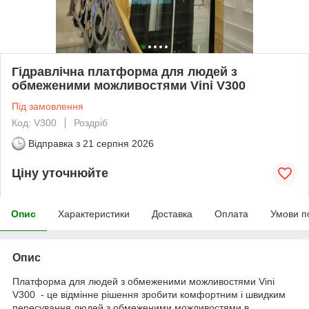
Гідравлічна платформа для людей з
обмеженими можливостями Vini V300
Під замовлення
Код: V300
Роздріб
Відправка з
21 серпня 2026
Ціну уточнюйте
Опис
Характеристики
Доставка
Оплата
Умови п
Опис
Платформа для людей з обмеженими можливостями Vini
V300 - це відмінне рішення зробити комфортним і швидким
пересування людей з обмеженими можливостями в