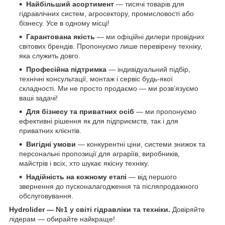
Найбільший асортимент
— тисячі товарів для
гідравлічних систем, агросектору, промисловості або
бізнесу. Усе в одному місці!
Гарантована якість
— ми офіційні дилери провідних
світових брендів. Пропонуємо лише перевірену техніку,
яка служить довго.
Професійна підтримка
— індивідуальний підбір,
технічні консультації, монтаж і сервіс будь-якої
складності. Ми не просто продаємо — ми розв’язуємо
ваші задачі!
Для бізнесу та приватних осіб
— ми пропонуємо
ефективні рішення як для підприємств, так і для
приватних клієнтів.
Вигідні умови
— конкурентні ціни, системи знижок та
персональні пропозиції для аграріїв, виробників,
майстрів і всіх, хто шукає якісну техніку.
Надійність на кожному етапі
— від першого
звернення до пусконалагодження та післяпродажного
обслуговування.
Hydrolider — №1 у світі гідравліки та техніки.
Довіряйте
лідерам — обирайте найкраще!