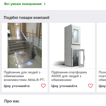
Всі умови повернення
Подібні товари компанії
Підйомник для людей з
Підйомник-платформа
Похи
обмеженими
А5000 для людей з
плат
можливостями AkfaLift PT-
обмеженими
обм
80
можливостями (до 15м)
можл
Ціну уточнюйте
Ціну уточнюйте
Цін
Про нас