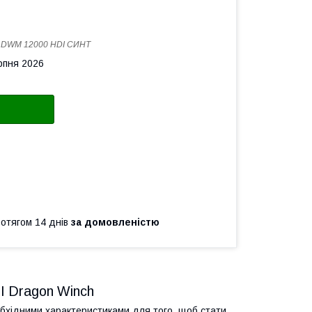
:
DWM 12000 HDI СИНТ
рпня 2026
ротягом 14 днів
за домовленістю
I Dragon Winch
бхідними характеристиками для того, щоб стати