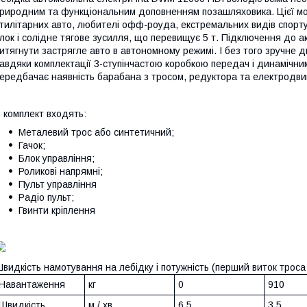
риродним та функціональним доповненням позашляховика. Цієї мо
тилітарних авто, любителі офф-роуда, екстремальних видів спорт
лок і солідне тягове зусилля, що перевищує 5 т. Підключення до а
итягнути застрягле авто в автономному режимі. І без того зручне 
авдяки комплектації 3-ступінчастою коробкою передач і динамічни
ередбачає наявність барабана з тросом, редуктора та електродви
 комплект входять:
Металевий трос або синтетичний;
Гачок;
Блок управління;
Роликові напрямні;
Пульт управління
Радіо пульт;
Гвинти кріплення
видкість намотування на лебідку і потужність (перший виток троса
Навантаження
кг
0
910
Швидкість
м / хв
6,5
3,5