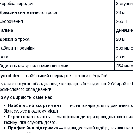
Коробка передач
3 ступін
Довжина синтетичного троса
28 м
Скорочення
265: 1
Гальма
динаміч
Довжина троса
28 м
Габаритні розміри
535 мм х
Вага
43 кг
Відстань між кріпильними гвинтами
254 мм х
ydrolider
— найбільший гіпермаркет техніки в Україні!
укаєте потужне обладнання, яке працює безвідмовно? Обирайте
ромислового обладнання!
Чому обирають саме нас:
Найбільший асортимент
— тисячі товарів для гідравлічних 
бізнесу. Усе в одному місці!
Гарантована якість
— ми офіційні дилери провідних світови
техніку, яка служить довго.
Професійна підтримка
— індивідуальний підбір, технічні кон