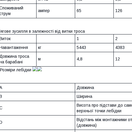
Споживаний
ампер
65
126
струм
ягове зусилля в залежності від витки троса
Виток
1
2
Навантаження
кг
5443
4383
Довжина троса
м
4,8
12
на барабані
озміри лебідки
A
Довжина
B
Ширина
Висота про підстави до сам
C
верхньої точки лебідки
Відстань між монтажними о
D
(довжина)