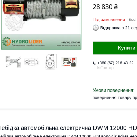
28 830 ₴
Під замовлення
Код
Відправка з 21 се
Купити
+380 (67) 216-43-22
Київстар
повернення товару п
Лебідка автомобільна електрична DWM 12000 HD
ебідка автомобільна електрична DWM 12000 HDI володіє всіма нео