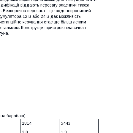
дифікації віддають перевагу власники також
у. Безперечна перевага – це водонепроникний
кумулятора 12 В або 24 В дає можливість
дистанційне керування стає ще більш легким
м гальмом. Конструкція пристрою класична і
гуна.
 на барабані)
1814
5443
2,8
1,3