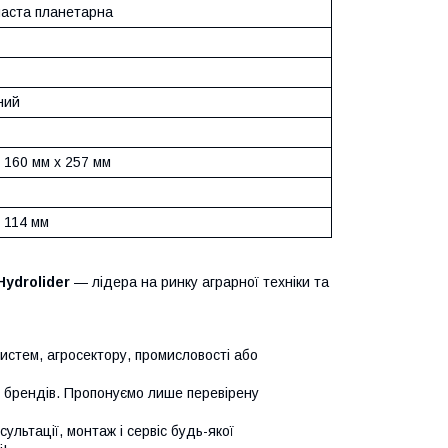
часта планетарна
ний
 160 мм х 257 мм
 114 мм
Hydrolider
— лідера на ринку аграрної техніки та
систем, агросектору, промисловості або
х брендів. Пропонуємо лише перевірену
сультації, монтаж і сервіс будь-якої