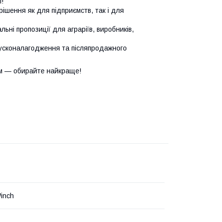
!
ішення як для підприємств, так і для
ьні пропозиції для аграріїв, виробників,
усконалагодження та післяпродажного
м — обирайте найкраще!
inch