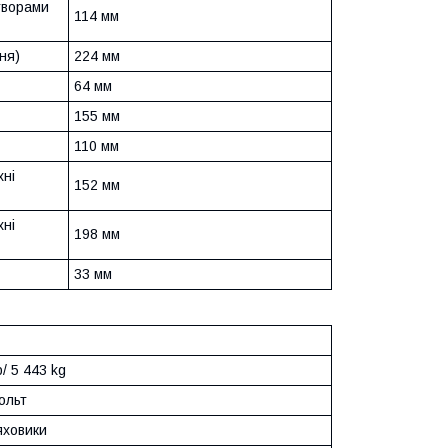
творами
114 мм
ня)
224 мм
64 мм
155 мм
110 мм
хні
152 мм
хні
198 мм
33 мм
b/ 5 443 kg
вольт
ховики