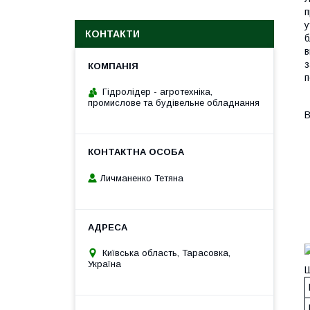
п
у
КОНТАКТИ
б
в
з
п
Гідролідер - агротехніка,
промислове та будівельне обладнання
В
Личманенко Тетяна
Київська область, Тарасовка,
Україна
Ш