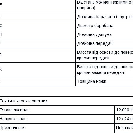
Відстань між монтажними о
E
(ширина)
F
Довжина барабана (внутріш
G
Діаметр барабана
H
Довжина двигуна
I
Довжина передачі
Висота від основи до повер
J
кромки передачі
Висота від основи до повер
K
кромки важеля передачі
L
Товщина ніжки
Технічні характеристики
Тягове зусилля
12 000 I
Напруга, вольт
12 / 24 
Призначення
Позашля