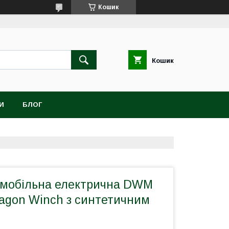
Кошик
Кошик
И
БЛОГ
омобільна електрична DWM
ragon Winch з синтетичним