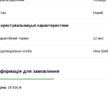
Стан
Новий
Користувальницькі характеристики
арантійний термін
12 мес
ідповідальна особа
Ніна Гри
нформація для замовлення
іна:
28 830 ₴