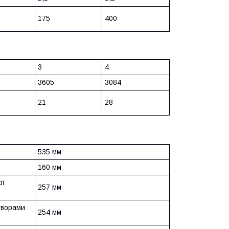
175
400
3
4
3605
3084
21
28
535 мм
160 мм
ої
257 мм
творами
254 мм