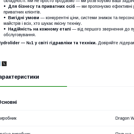
складності. Ми не просто продаємо — ми розв’язуємо ваші задачі
Для бізнесу та приватних осіб
— ми пропонуємо ефективні р
приватних клієнтів.
Вигідні умови
— конкурентні ціни, системи знижок та персонал
майстрів і всіх, хто шукає якісну техніку.
Надійність на кожному етапі
— від першого звернення до п
обслуговування.
ydrolider — №1 у світі гідравліки та техніки.
Довіряйте лідера
арактеристики
Основні
иробник
Dragon W
раїна виробник
Польща