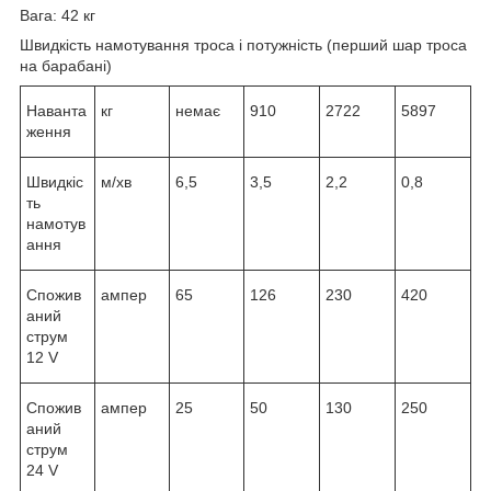
Вага: 42 кг
Швидкість намотування троса і потужність (перший шар троса
на барабані)
Наванта
кг
немає
910
2722
5897
ження
Швидкіс
м/хв
6,5
3,5
2,2
0,8
ть
намотув
ання
Спожив
ампер
65
126
230
420
аний
струм
12 V
Спожив
ампер
25
50
130
250
аний
струм
24 V