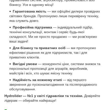
гідравлічних систем, агросектору, промисловості або
бізнесу. Усе в одному місці!
Гарантована якість
— ми офіційні дилери провідних
світових брендів. Пропонуємо лише перевірену техніку,
яка служить довго.
Професійна підтримка
— індивідуальний підбір,
технічні консультації, монтаж і сервіс будь-якої
складності. Ми не просто продаємо — ми розв’язуємо
ваші задачі!
Для бізнесу та приватних осіб
— ми пропонуємо
ефективні рішення як для підприємств, так і для
приватних клієнтів.
Вигідні умови
— конкурентні ціни, системи знижок та
персональні пропозиції для аграріїв, виробників,
майстрів і всіх, хто шукає якісну техніку.
Надійність на кожному етапі
— від першого
звернення до пусконалагодження та післяпродажного
обслуговування.
Hydrolider — №1 у світі гідравліки та техніки.
Довіряйте
лідерам — обирайте найкраще!