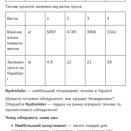
Тягове зусилля залежно від витка троса
Виток
1
2
3
4
Максим
кг
5897
4749
3906
3341
альне
наванта
ження
Залишок
м
4,8
12
21
28
троса на
барабан
і
Hydrolider
— найбільший гіпермаркет техніки в Україні!
Шукаєте потужне обладнання, яке працює безвідмовно?
Обирайте
Hydrolider
— лідера на ринку аграрної техніки та
промислового обладнання!
Чому обирають саме нас:
Найбільший асортимент
— тисячі товарів для