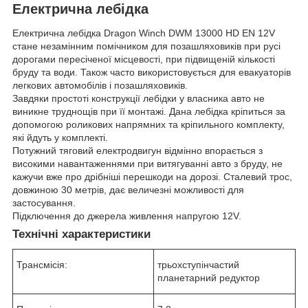
Електрична лебідка
Електрична лебідка Dragon Winch DWM 13000 HD EN 12V
стане незамінним помічником для позашляховиків при русі
дорогами пересіченої місцевості, при підвищеній кількості
бруду та води. Також часто використовується для евакуаторів
легкових автомобілів і позашляховиків.
Завдяки простоті конструкції лебідки у власника авто не
виникне труднощів при її монтажі. Дана лебідка кріпиться за
допомогою роликових напрямних та кріпильного комплекту,
які йдуть у комплекті.
Потужний тяговий електродвигун відмінно впорається з
високими навантаженнями при витягуванні авто з бруду, не
кажучи вже про дрібніші перешкоди на дорозі. Сталевий трос,
довжиною 30 метрів, дає величезні можливості для
застосування.
Підключення до джерела живлення напругою 12V.
Технічні характеристики
Трансмісія:
трьохступінчастий
планетарний редуктор