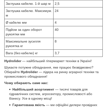
Заглушка кабелю. 1-й шар м
2,5
Заглушка кабелю. Максимум.
24
м
Ø кабелю мм
4
Підйом за один оборот
40
рукоятки мм
Максимальне зусилля
8
рукоятка кг
Вага (без кабелю) кг
3,7
Hydrolider
— найбільший гіпермаркет техніки в Україні!
Шукаєте потужне обладнання, яке працює безвідмовно?
Обирайте
Hydrolider
— лідера на ринку аграрної техніки та
промислового обладнання!
Чому обирають саме нас:
Найбільший асортимент
— тисячі товарів для
гідравлічних систем, агросектору, промисловості або
бізнесу. Усе в одному місці!
Гарантована якість
— ми офіційні дилери провідних