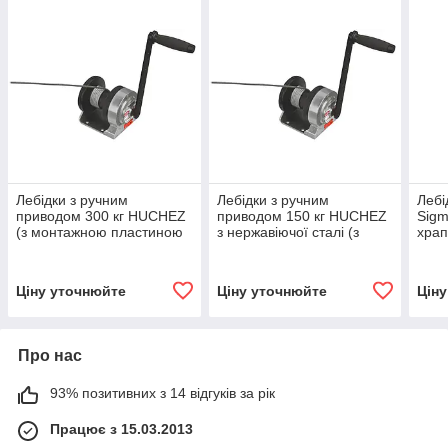
Лебідки з ручним
Лебідки з ручним
Лебі
приводом 300 кг HUCHEZ
приводом 150 кг HUCHEZ
Sigm
(з монтажною пластиною
з нержавіючої сталі (з
храп
з нержавіючої сталі)
монтажною пластиною з
нержавіючої сталі)
Ціну уточнюйте
Ціну уточнюйте
Цін
Про нас
93% позитивних з 14 відгуків за рік
Працює з 15.03.2013