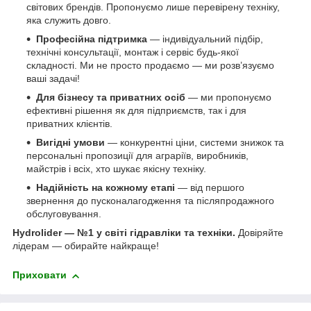
світових брендів. Пропонуємо лише перевірену техніку,
яка служить довго.
Професійна підтримка
— індивідуальний підбір,
технічні консультації, монтаж і сервіс будь-якої
складності. Ми не просто продаємо — ми розв’язуємо
ваші задачі!
Для бізнесу та приватних осіб
— ми пропонуємо
ефективні рішення як для підприємств, так і для
приватних клієнтів.
Вигідні умови
— конкурентні ціни, системи знижок та
персональні пропозиції для аграріїв, виробників,
майстрів і всіх, хто шукає якісну техніку.
Надійність на кожному етапі
— від першого
звернення до пусконалагодження та післяпродажного
обслуговування.
Hydrolider — №1 у світі гідравліки та техніки.
Довіряйте
лідерам — обирайте найкраще!
Приховати