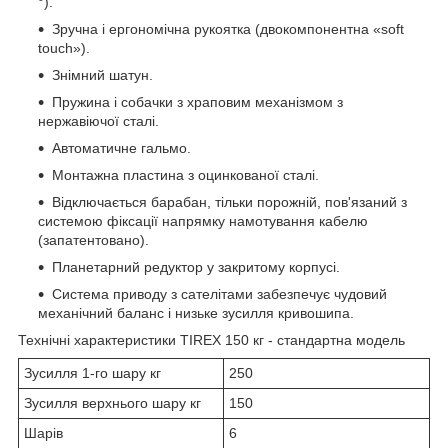
°).
Зручна і ергономічна рукоятка (двокомпонентна «soft
touch»).
Знімний шатун.
Пружина і собачки з храповим механізмом з
нержавіючої сталі.
Автоматичне гальмо.
Монтажна пластина з оцинкованої сталі.
Відключається барабан, тільки порожній, пов'язаний з
системою фіксації напрямку намотування кабелю
(запатентовано).
Планетарний редуктор у закритому корпусі.
Система приводу з сателітами забезпечує чудовий
механічний баланс і низьке зусилля кривошипа.
Технічні характеристики TIREX 150 кг - стандартна модель
Зусилля 1-го шару кг
250
Зусилля верхнього шару кг
150
Шарів
6