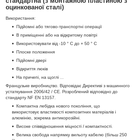
стандартна (з монтажною пластиною з
оцинкованої сталі)
Використання:
Підйомні або тягово-транспортні операції
В приміщенні або на відкритому повітрі
Використовувати від -10 ° C до + 50 ° C
Плоске положення
Підйомні двері
Відкриття люків
На причепі, на щоглі ...
Французьке виробництво. Відповідає Директиві з машинного
устаткування 2006/42 / CE. Розроблений відповідно до
стандарту NF EN 13157.
Компактна лебідка нового покоління, що
використовує властивості композитних матеріалів і
алюмінію, зокрема антикорозійні.
Високе співвідношення міцності / компактності.
Велика свобода напрямку вильоту кабелю (більш 250