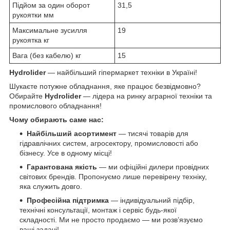
Підйом за один оборот
31,5
рукоятки мм
Максимальне зусилля
19
рукоятка кг
Вага (без кабелю) кг
15
Hydrolider
— найбільший гіпермаркет техніки в Україні!
Шукаєте потужне обладнання, яке працює безвідмовно?
Обирайте
Hydrolider
— лідера на ринку аграрної техніки та
промислового обладнання!
Чому обирають саме нас:
Найбільший асортимент
— тисячі товарів для
гідравлічних систем, агросектору, промисловості або
бізнесу. Усе в одному місці!
Гарантована якість
— ми офіційні дилери провідних
світових брендів. Пропонуємо лише перевірену техніку,
яка служить довго.
Професійна підтримка
— індивідуальний підбір,
технічні консультації, монтаж і сервіс будь-якої
складності. Ми не просто продаємо — ми розв’язуємо
ваші задачі!