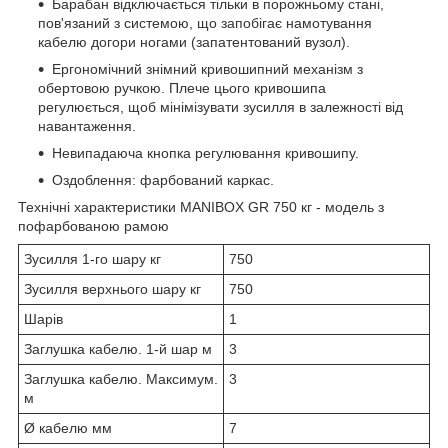
Барабан відключається тільки в порожньому стані,
пов'язаний з системою, що запобігає намотування
кабелю догори ногами (запатентований вузол).
Ергономічний знімний кривошипний механізм з
обертовою ручкою. Плече цього кривошипа
регулюється, щоб мінімізувати зусилля в залежності від
навантаження.
Невипадаюча кнопка регулювання кривошипу.
Оздоблення: фарбований каркас.
Технічні характеристики MANIBOX GR 750 кг - модель з
пофарбованою рамою
Зусилля 1-го шару кг
750
Зусилля верхнього шару кг
750
Шарів
1
Заглушка кабелю. 1-й шар м
3
Заглушка кабелю. Максимум.
3
м
Ø кабелю мм
7