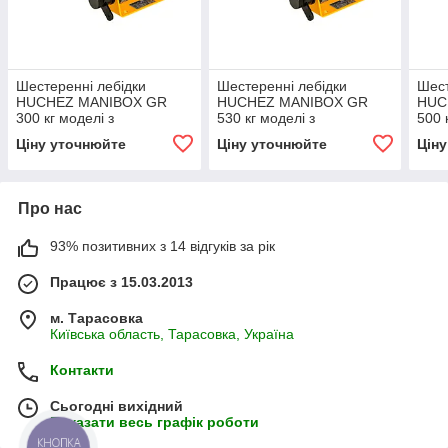
Шестеренні лебідки
Шестеренні лебідки
Шест
НUCHEZ MANIBOX GR
НUCHEZ MANIBOX GR
НUC
300 кг моделі з
530 кг моделі з
500 
пофарбованою рамою
пофарбованою рамою
поф
Ціну уточнюйте
Ціну уточнюйте
Цін
Про нас
93% позитивних з 14 відгуків за рік
Працює з 15.03.2013
м. Тарасовка
Київська область, Тарасовка, Україна
Контакти
Сьогодні вихідний
Показати весь графік роботи
КНОПКА