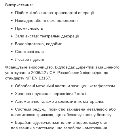
Використання:
Підйомні або тягово-транспортні операції
Накладне або плоске положення
Промисловість
Зали вистав: театральні декорації
Водопідготовка, водойми
Спортивні зали
Люстри підвісні
Французьке виробництво. Відповідає Директиві з машинного
устаткування 2006/42 / CE. Розроблений відповідно до
стандарту NF EN 13157.
Оброблені механічні частини захищені катафорезом.
Храпова пружина з нержавіючої сталі.
Автоматичне гальмо з композитних матеріалів.
Система редукції повністю захищена металевою або
пластиковою кришкою, що забезпечує повну безпеку.
Барабан відключається тільки в порожньому стані,
пов'язаний з системою, що запобігає намотування