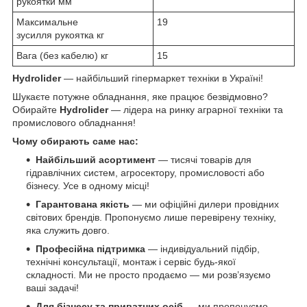
рукоятки мм
Максимальне
19
зусилля рукоятка кг
Вага (без кабелю) кг
15
Hydrolider
— найбільший гіпермаркет техніки в Україні!
Шукаєте потужне обладнання, яке працює безвідмовно?
Обирайте
Hydrolider
— лідера на ринку аграрної техніки та
промислового обладнання!
Чому обирають саме нас:
Найбільший асортимент
— тисячі товарів для
гідравлічних систем, агросектору, промисловості або
бізнесу. Усе в одному місці!
Гарантована якість
— ми офіційні дилери провідних
світових брендів. Пропонуємо лише перевірену техніку,
яка служить довго.
Професійна підтримка
— індивідуальний підбір,
технічні консультації, монтаж і сервіс будь-якої
складності. Ми не просто продаємо — ми розв’язуємо
ваші задачі!
Для бізнесу та приватних осіб
— ми пропонуємо