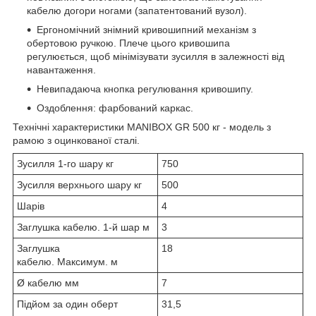
кабелю догори ногами (запатентований вузол).
Ергономічний знімний кривошипний механізм з
обертовою ручкою. Плече цього кривошипа
регулюється, щоб мінімізувати зусилля в залежності від
навантаження.
Невипадаюча кнопка регулювання кривошипу.
Оздоблення: фарбований каркас.
Технічні характеристики MANIBOX GR 500 кг - модель з
рамою з оцинкованої сталі.
Зусилля 1-го шару кг
750
Зусилля верхнього шару кг
500
Шарів
4
Заглушка кабелю. 1-й шар м
3
Заглушка
18
кабелю. Максимум. м
Ø кабелю мм
7
Підйом за один оберт
31,5