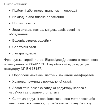
Використання:
Підйомні або тягово-транспортні операції
Накладне або плоске положення
Промисловість
Зали вистав: театральні декорації, сценічне
обладнання.
Водопідготовка, водойми
Спортивні зали
Люстри підвісні
Французьке виробництво. Відповідає Директиві з машинного
устаткування 2006/42 / CE. Розроблений відповідно до
стандарту NF EN 13157.
Оброблені механічні частини захищені катафорезом.
Храпова пружина з нержавіючої сталі.
Абсолютна безпека завдяки редуктору колеса /
черв'яка і автоматичного гальма.
Система редукції повністю захищена металевою або
пластиковою кришкою, що забезпечує повну безпеку.