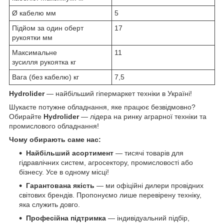
Ø кабелю мм
5
Підйом за один оберт
17
рукоятки мм
Максимальне
11
зусилля рукоятка кг
Вага (без кабелю) кг
7,5
Hydrolider
— найбільший гіпермаркет техніки в Україні!
Шукаєте потужне обладнання, яке працює безвідмовно?
Обирайте
Hydrolider
— лідера на ринку аграрної техніки та
промислового обладнання!
Чому обирають саме нас:
Найбільший асортимент
— тисячі товарів для
гідравлічних систем, агросектору, промисловості або
бізнесу. Усе в одному місці!
Гарантована якість
— ми офіційні дилери провідних
світових брендів. Пропонуємо лише перевірену техніку,
яка служить довго.
Професійна підтримка
— індивідуальний підбір,