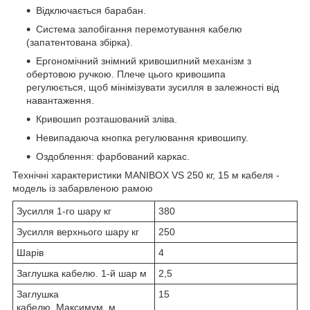
Відключається барабан.
Система запобігання перемотування кабелю
(запатентована збірка).
Ергономічний знімний кривошипний механізм з
обертовою ручкою. Плече цього кривошипа
регулюється, щоб мінімізувати зусилля в залежності від
навантаження.
Кривошип розташований зліва.
Невипадаюча кнопка регулювання кривошипу.
Оздоблення: фарбований каркас.
Технічні характеристики MANIBOX VS 250 кг, 15 м кабеля -
модель із забарвленою рамою
Зусилля 1-го шару кг
380
Зусилля верхнього шару кг
250
Шарів
4
Заглушка кабелю. 1-й шар м
2,5
Заглушка
15
кабелю. Максимум. м