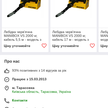
Лебідка черв'ячна
Лебідка черв'ячна
Лебі
MANIBOX VS 2000 кг,
MANIBOX VS 2000 кг,
MANI
кабель 5,5 м - модель з
кабель 17 м - модель з
мод
пофарбованою рамою
пофарбованою рамою
рам
Ціну уточнюйте
Ціну уточнюйте
Цін
Про нас
93% позитивних з 14 відгуків за рік
Працює з 15.03.2013
м. Тарасовка
Київська область, Тарасовка, Україна
Контакти