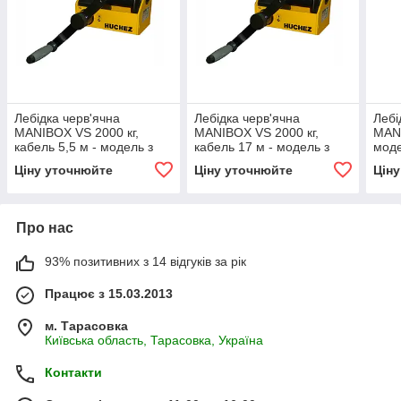
Лебідка черв'ячна
Лебідка черв'ячна
Лебі
MANIBOX VS 2000 кг,
MANIBOX VS 2000 кг,
MANI
кабель 5,5 м - модель з
кабель 17 м - модель з
мод
пофарбованою рамою
пофарбованою рамою
рам
Ціну уточнюйте
Ціну уточнюйте
Цін
Про нас
93% позитивних з 14 відгуків за рік
Працює з 15.03.2013
м. Тарасовка
Київська область, Тарасовка, Україна
Контакти