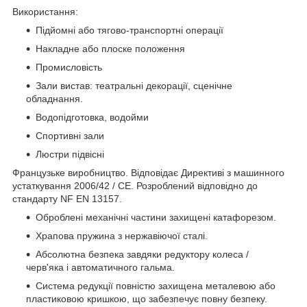
Використання:
Підйомні або тягово-транспортні операції
Накладне або плоске положення
Промисловість
Зали вистав: театральні декорації, сценічне
обладнання.
Водопідготовка, водойми
Спортивні зали
Люстри підвісні
Французьке виробництво. Відповідає Директиві з машинного
устаткування 2006/42 / CE. Розроблений відповідно до
стандарту NF EN 13157.
Оброблені механічні частини захищені катафорезом.
Храпова пружина з нержавіючої сталі.
Абсолютна безпека завдяки редуктору колеса /
черв'яка і автоматичного гальма.
Система редукції повністю захищена металевою або
пластиковою кришкою, що забезпечує повну безпеку.