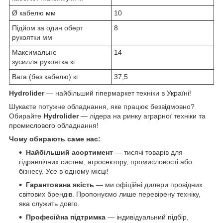
Ø кабелю мм
10
Підйом за один оберт
8
рукоятки мм
Максимальне
14
зусилля рукоятка кг
Вага (без кабелю) кг
37,5
Hydrolider
— найбільший гіпермаркет техніки в Україні!
Шукаєте потужне обладнання, яке працює безвідмовно?
Обирайте
Hydrolider
— лідера на ринку аграрної техніки та
промислового обладнання!
Чому обирають саме нас:
Найбільший асортимент
— тисячі товарів для
гідравлічних систем, агросектору, промисловості або
бізнесу. Усе в одному місці!
Гарантована якість
— ми офіційні дилери провідних
світових брендів. Пропонуємо лише перевірену техніку,
яка служить довго.
Професійна підтримка
— індивідуальний підбір,