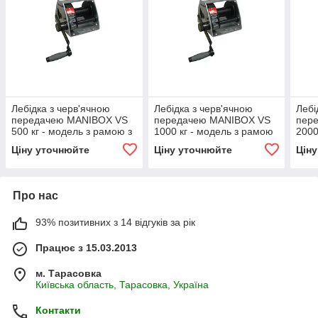
Лебідка з черв'ячною
Лебідка з черв'ячною
Лебі
передачею MANIBOX VS
передачею MANIBOX VS
пер
500 кг - модель з рамою з
1000 кг - модель з рамою
2000
оцинкованої сталі
з оцинкованої сталі
моде
Ціну уточнюйте
Ціну уточнюйте
Цін
оцин
Про нас
93% позитивних з 14 відгуків за рік
Працює з 15.03.2013
м. Тарасовка
Київська область, Тарасовка, Україна
Контакти