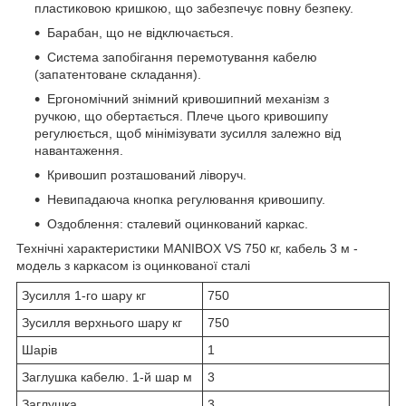
пластиковою кришкою, що забезпечує повну безпеку.
Барабан, що не відключається.
Система запобігання перемотування кабелю
(запатентоване складання).
Ергономічний знімний кривошипний механізм з
ручкою, що обертається. Плече цього кривошипу
регулюється, щоб мінімізувати зусилля залежно від
навантаження.
Кривошип розташований ліворуч.
Невипадаюча кнопка регулювання кривошипу.
Оздоблення: сталевий оцинкований каркас.
Технічні характеристики MANIBOX VS 750 кг, кабель 3 м -
модель з каркасом із оцинкованої сталі
Зусилля 1-го шару кг
750
Зусилля верхнього шару кг
750
Шарів
1
Заглушка кабелю. 1-й шар м
3
Заглушка
3