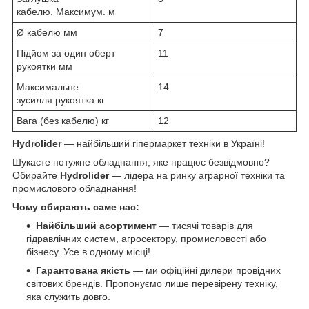
кабелю. Максимум. м
Ø кабелю мм
7
Підйом за один оберт
11
рукоятки мм
Максимальне
14
зусилля рукоятка кг
Вага (без кабелю) кг
12
Hydrolider
— найбільший гіпермаркет техніки в Україні!
Шукаєте потужне обладнання, яке працює безвідмовно?
Обирайте
Hydrolider
— лідера на ринку аграрної техніки та
промислового обладнання!
Чому обирають саме нас:
Найбільший асортимент
— тисячі товарів для
гідравлічних систем, агросектору, промисловості або
бізнесу. Усе в одному місці!
Гарантована якість
— ми офіційні дилери провідних
світових брендів. Пропонуємо лише перевірену техніку,
яка служить довго.