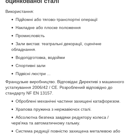
оцинкованої сталі
Використання:
Підйомні або тягово-транспортні операції
Накладне або плоске положення
Промисловість
Зали вистав: театральні декорації, сценічне
обладнання.
Водопідготовка, водойми
Спортивні зали
Підвісні люстри ...
Французьке виробництво. Відповідає Директиві з машинного
устаткування 2006/42 / CE. Розроблений відповідно до
стандарту NF EN 13157.
Оброблені механічні частини захищені катафорезом.
Храпова пружина з нержавіючох сталі.
Абсолютна безпека завдяки редуктору колеса /
черв'яка та автоматичному гальму.
Система редукції повністю захищена металевою або