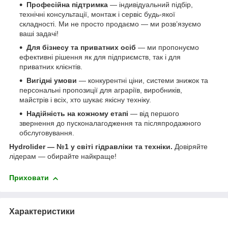
Професійна підтримка
— індивідуальний підбір,
технічні консультації, монтаж і сервіс будь-якої
складності. Ми не просто продаємо — ми розв’язуємо
ваші задачі!
Для бізнесу та приватних осіб
— ми пропонуємо
ефективні рішення як для підприємств, так і для
приватних клієнтів.
Вигідні умови
— конкурентні ціни, системи знижок та
персональні пропозиції для аграріїв, виробників,
майстрів і всіх, хто шукає якісну техніку.
Надійність на кожному етапі
— від першого
звернення до пусконалагодження та післяпродажного
обслуговування.
Hydrolider — №1 у світі гідравліки та техніки.
Довіряйте
лідерам — обирайте найкраще!
Приховати
Характеристики