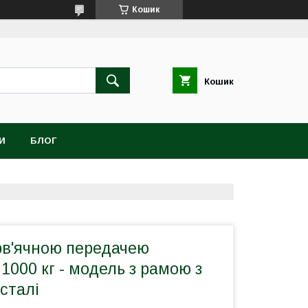
Кошик
Кошик
И
БЛОГ
рв'ячною передачею
000 кг - модель з рамою з
сталі