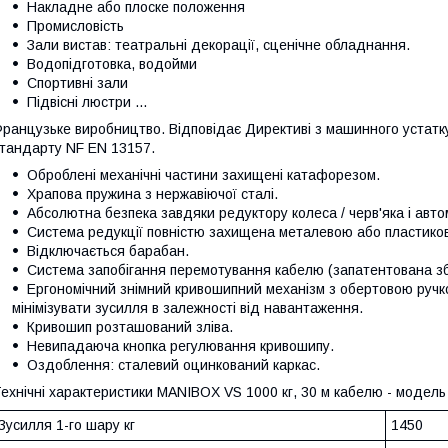
Накладне або плоске положення
Промисловість
Зали вистав: театральні декорації, сценічне обладнання.
Водопідготовка, водойми
Спортивні зали
Підвісні люстри ...
ранцузьке виробництво. Відповідає Директиві з машинного устатк
тандарту NF EN 13157.
Оброблені механічні частини захищені катафорезом.
Храпова пружина з нержавіючої сталі.
Абсолютна безпека завдяки редуктору колеса / черв'яка і авто
Система редукції повністю захищена металевою або пластиков
Відключається барабан.
Система запобігання перемотування кабелю (запатентована зб
Ергономічний знімний кривошипний механізм з обертовою ручк
мінімізувати зусилля в залежності від навантаження.
Кривошип розташований зліва.
Невипадаюча кнопка регулювання кривошипу.
Оздоблення: сталевий оцинкований каркас.
ехнічні характеристики MANIBOX VS 1000 кг, 30 м кабелю - модель 
Зусилля 1-го шару кг
1450