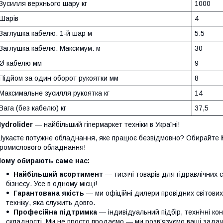
Зусилля верхнього шару кг
1000
Шарів
4
Заглушка кабелю. 1-й шар м
5.5
Заглушка кабелю. Максимум. м
30
Ø кабелю мм
9
Підйом за один оборот рукоятки мм
8
Максимальне зусилля рукоятка кг
14
Вага (без кабелю) кг
37,5
ydrolider
— найбільший гіпермаркет техніки в Україні!
укаєте потужне обладнання, яке працює безвідмовно? Обирайте
ромислового обладнання!
Чому обирають саме нас:
Найбільший асортимент
— тисячі товарів для гідравлічних 
бізнесу. Усе в одному місці!
Гарантована якість
— ми офіційні дилери провідних світови
техніку, яка служить довго.
Професійна підтримка
— індивідуальний підбір, технічні кон
складності. Ми не просто продаємо — ми розв’язуємо ваші задачі