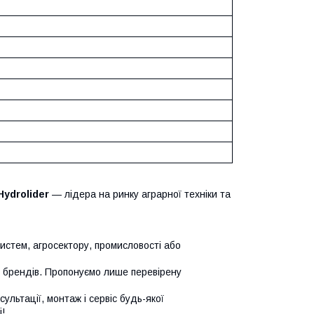
Hydrolider
— лідера на ринку аграрної техніки та
систем, агросектору, промисловості або
х брендів. Пропонуємо лише перевірену
сультації, монтаж і сервіс будь-якої
!