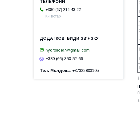
+380 (67) 216-43-22
Київстар
hydrolider7@gmail.com
+380 (66) 350-52-66
Тел. Молдова
+37322803105
H
Ш
п