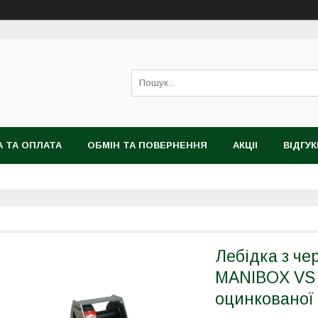
 ТА ОПЛАТА
ОБМІН ТА ПОВЕРНЕННЯ
АКЦІІ
ВІДГУК
Лебідка з че
MANIBOX VS 1
оцинкованої 