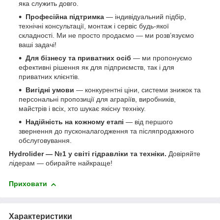
яка служить довго.
Професійна підтримка
— індивідуальний підбір,
технічні консультації, монтаж і сервіс будь-якої
складності. Ми не просто продаємо — ми розв’язуємо
ваші задачі!
Для бізнесу та приватних осіб
— ми пропонуємо
ефективні рішення як для підприємств, так і для
приватних клієнтів.
Вигідні умови
— конкурентні ціни, системи знижок та
персональні пропозиції для аграріїв, виробників,
майстрів і всіх, хто шукає якісну техніку.
Надійність на кожному етапі
— від першого
звернення до пусконалагодження та післяпродажного
обслуговування.
Hydrolider — №1 у світі гідравліки та техніки.
Довіряйте
лідерам — обирайте найкраще!
Приховати
Характеристики