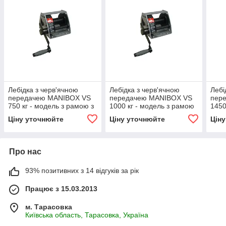
Лебідка з черв'ячною
Лебідка з черв'ячною
Лебі
передачею MANIBOX VS
передачею MANIBOX VS
пер
750 кг - модель з рамою з
1000 кг - модель з рамою
1450
нержавіючої сталі
з нержавіючої сталі
з не
Ціну уточнюйте
Ціну уточнюйте
Цін
Про нас
93% позитивних з 14 відгуків за рік
Працює з 15.03.2013
м. Тарасовка
Київська область, Тарасовка, Україна