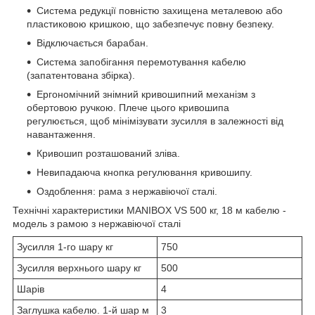
Система редукції повністю захищена металевою або
пластиковою кришкою, що забезпечує повну безпеку.
Відключається барабан.
Система запобігання перемотування кабелю
(запатентована збірка).
Ергономічний знімний кривошипний механізм з
обертовою ручкою. Плече цього кривошипа
регулюється, щоб мінімізувати зусилля в залежності від
навантаження.
Кривошип розташований зліва.
Невипадаюча кнопка регулювання кривошипу.
Оздоблення: рама з нержавіючої сталі.
Технічні характеристики MANIBOX VS 500 кг, 18 м кабелю -
модель з рамою з нержавіючої сталі
Зусилля 1-го шару кг
750
Зусилля верхнього шару кг
500
Шарів
4
Заглушка кабелю. 1-й шар м
3