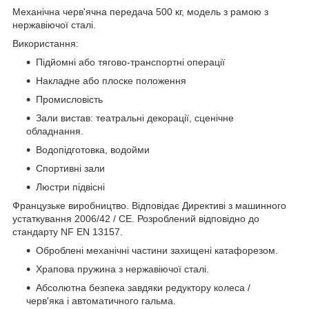
Механічна черв'ячна передача 500 кг, модель з рамою з
нержавіючої сталі.
Використання:
Підйомні або тягово-транспортні операції
Накладне або плоске положення
Промисловість
Зали вистав: театральні декорації, сценічне
обладнання.
Водопідготовка, водойми
Спортивні зали
Люстри підвісні
Французьке виробництво. Відповідає Директиві з машинного
устаткування 2006/42 / CE. Розроблений відповідно до
стандарту NF EN 13157.
Оброблені механічні частини захищені катафорезом.
Храпова пружина з нержавіючої сталі.
Абсолютна безпека завдяки редуктору колеса /
черв'яка і автоматичного гальма.