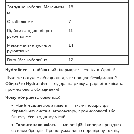
Заглушка кабелю. Максимум.
18
м
Ø кабелю мм
7
Підйом за один оборот
11
рукоятки мм
Максимальне зусилля
14
рукоятка кг
Вага (без кабелю) кг
12
Hydrolider
— найбільший гіпермаркет техніки в Україні!
Шукаєте потужне обладнання, яке працює безвідмовно?
Обирайте
Hydrolider
— лідера на ринку аграрної техніки та
промислового обладнання!
Чому обирають саме нас:
Найбільший асортимент
— тисячі товарів для
гідравлічних систем, агросектору, промисловості або
бізнесу. Усе в одному місці!
Гарантована якість
— ми офіційні дилери провідних
світових брендів. Пропонуємо лише перевірену техніку,