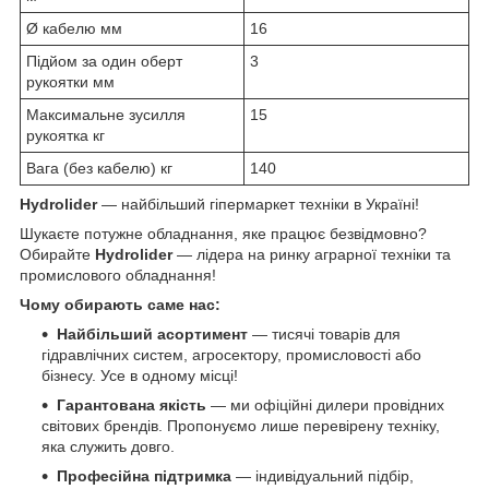
Ø кабелю мм
16
Підйом за один оберт
3
рукоятки мм
Максимальне зусилля
15
рукоятка кг
Вага (без кабелю) кг
140
Hydrolider
— найбільший гіпермаркет техніки в Україні!
Шукаєте потужне обладнання, яке працює безвідмовно?
Обирайте
Hydrolider
— лідера на ринку аграрної техніки та
промислового обладнання!
Чому обирають саме нас:
Найбільший асортимент
— тисячі товарів для
гідравлічних систем, агросектору, промисловості або
бізнесу. Усе в одному місці!
Гарантована якість
— ми офіційні дилери провідних
світових брендів. Пропонуємо лише перевірену техніку,
яка служить довго.
Професійна підтримка
— індивідуальний підбір,