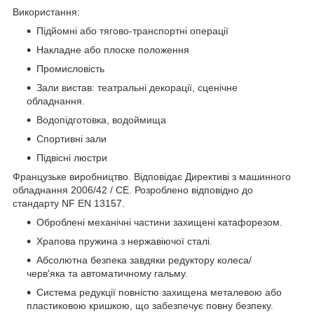
Використання:
Підйомні або тягово-транспортні операції
Накладне або плоске положення
Промисловість
Зали вистав: театральні декорації, сценічне
обладнання.
Водопідготовка, водоймища
Спортивні зали
Підвісні люстри
Французьке виробництво. Відповідає Директиві з машинного
обладнання 2006/42 / CE. Розроблено відповідно до
стандарту NF EN 13157.
Оброблені механічні частини захищені катафорезом.
Храпова пружина з нержавіючої сталі.
Абсолютна безпека завдяки редуктору колеса/
черв'яка та автоматичному гальму.
Система редукції повністю захищена металевою або
пластиковою кришкою, що забезпечує повну безпеку.