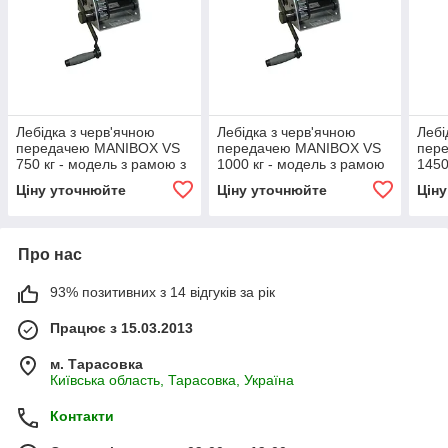
Лебідка з черв'ячною
Лебідка з черв'ячною
Лебі
передачею MANIBOX VS
передачею MANIBOX VS
пер
750 кг - модель з рамою з
1000 кг - модель з рамою
1450
нержавіючої сталі
з нержавіючої сталі
з не
Ціну уточнюйте
Ціну уточнюйте
Цін
Про нас
93% позитивних з 14 відгуків за рік
Працює з 15.03.2013
м. Тарасовка
Київська область, Тарасовка, Україна
Контакти