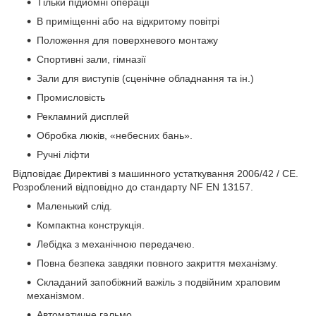
Тільки підйомні операції
В приміщенні або на відкритому повітрі
Положення для поверхневого монтажу
Спортивні зали, гімназії
Зали для виступів (сценічне обладнання та ін.)
Промисловість
Рекламний дисплей
Обробка люків, «небесних бань».
Ручні ліфти
Відповідає Директиві з машинного устаткування 2006/42 / CE.
Розроблений відповідно до стандарту NF EN 13157.
Маленький слід.
Компактна конструкція.
Лебідка з механічною передачею.
Повна безпека завдяки повного закриття механізму.
Складаний запобіжний важіль з подвійним храповим
механізмом.
Автоматичне гальмо.