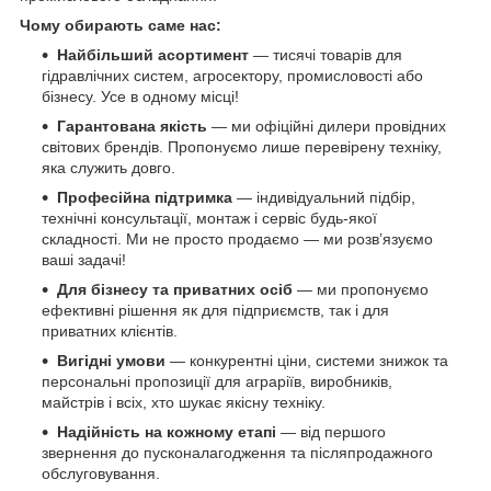
Чому обирають саме нас:
Найбільший асортимент
— тисячі товарів для
гідравлічних систем, агросектору, промисловості або
бізнесу. Усе в одному місці!
Гарантована якість
— ми офіційні дилери провідних
світових брендів. Пропонуємо лише перевірену техніку,
яка служить довго.
Професійна підтримка
— індивідуальний підбір,
технічні консультації, монтаж і сервіс будь-якої
складності. Ми не просто продаємо — ми розв’язуємо
ваші задачі!
Для бізнесу та приватних осіб
— ми пропонуємо
ефективні рішення як для підприємств, так і для
приватних клієнтів.
Вигідні умови
— конкурентні ціни, системи знижок та
персональні пропозиції для аграріїв, виробників,
майстрів і всіх, хто шукає якісну техніку.
Надійність на кожному етапі
— від першого
звернення до пусконалагодження та післяпродажного
обслуговування.