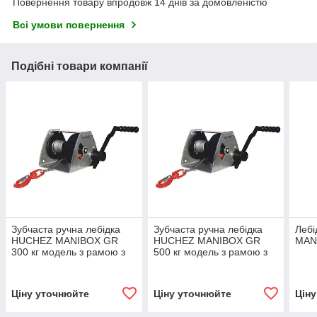
Повернення товару впродовж 14 днів за домовленістю
Всі умови повернення
Подібні товари компанії
Зубчаста ручна лебідка
Зубчаста ручна лебідка
Лебі
НUCHEZ MANIBOX GR
НUCHEZ MANIBOX GR
MAN
300 кг модель з рамою з
500 кг модель з рамою з
нержавіючої сталі
нержавіючої сталі
Ціну уточнюйте
Ціну уточнюйте
Цін