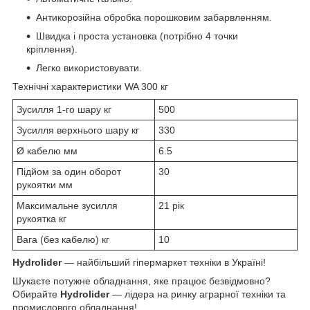
Антикорозійна обробка порошковим забарвленням.
Швидка і проста установка (потрібно 4 точки
кріплення).
Легко використовувати.
Технічні характеристики WA 300 кг
Зусилля 1-го шару кг
500
Зусилля верхнього шару кг
330
Ø кабелю мм
6.5
Підйом за один оборот
30
рукоятки мм
Максимальне зусилля
21 рік
рукоятка кг
Вага (без кабелю) кг
10
Hydrolider
— найбільший гіпермаркет техніки в Україні!
Шукаєте потужне обладнання, яке працює безвідмовно?
Обирайте
Hydrolider
— лідера на ринку аграрної техніки та
промислового обладнання!