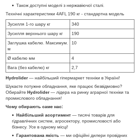
Також доступні моделі з нержавіючої сталі.
Технічні характеристики 4AFL 190 кг - стандартна модель
Зусилля 1-го шару кг
340
Зусилля верхнього шару кг
190
Заглушка кабелю. Максимум.
10
м
Ø кабелю мм
4
Вага (без кабелю) кг
2,7
Hydrolider
— найбільший гіпермаркет техніки в Україні!
Шукаєте потужне обладнання, яке працює безвідмовно?
Обирайте
Hydrolider
— лідера на ринку аграрної техніки та
промислового обладнання!
Чому обирають саме нас:
Найбільший асортимент
— тисячі товарів для
гідравлічних систем, агросектору, промисловості або
бізнесу. Усе в одному місці!
Гарантована якість
— ми офіційні дилери провідних