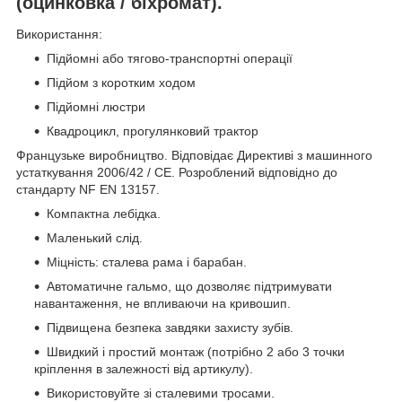
(оцинковка / біхромат).
Використання:
Підйомні або тягово-транспортні операції
Підйом з коротким ходом
Підйомні люстри
Квадроцикл, прогулянковий трактор
Французьке виробництво. Відповідає Директиві з машинного
устаткування 2006/42 / CE. Розроблений відповідно до
стандарту NF EN 13157.
Компактна лебідка.
Маленький слід.
Міцність: сталева рама і барабан.
Автоматичне гальмо, що дозволяє підтримувати
навантаження, не впливаючи на кривошип.
Підвищена безпека завдяки захисту зубів.
Швидкий і простий монтаж (потрібно 2 або 3 точки
кріплення в залежності від артикулу).
Використовуйте зі сталевими тросами.