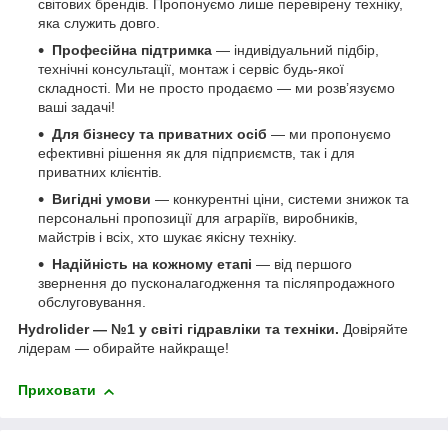
світових брендів. Пропонуємо лише перевірену техніку,
яка служить довго.
Професійна підтримка
— індивідуальний підбір,
технічні консультації, монтаж і сервіс будь-якої
складності. Ми не просто продаємо — ми розв’язуємо
ваші задачі!
Для бізнесу та приватних осіб
— ми пропонуємо
ефективні рішення як для підприємств, так і для
приватних клієнтів.
Вигідні умови
— конкурентні ціни, системи знижок та
персональні пропозиції для аграріїв, виробників,
майстрів і всіх, хто шукає якісну техніку.
Надійність на кожному етапі
— від першого
звернення до пусконалагодження та післяпродажного
обслуговування.
Hydrolider — №1 у світі гідравліки та техніки.
Довіряйте
лідерам — обирайте найкраще!
Приховати