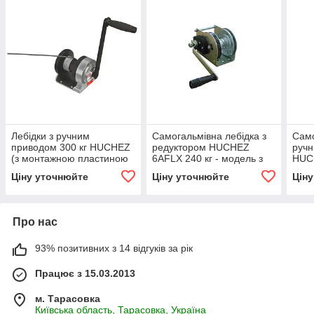
Лебідки з ручним
Самогальмівна лебідка з
Само
приводом 300 кг HUCHEZ
редуктором HUCHEZ
руч
(з монтажною пластиною
6AFLX 240 кг - модель з
HUCH
з нержавіючої сталі)
нержавіючої сталі
стан
Ціну уточнюйте
Ціну уточнюйте
Цін
Про нас
93% позитивних з 14 відгуків за рік
Працює з 15.03.2013
м. Тарасовка
Київська область, Тарасовка, Україна