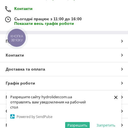
Контакти
Сьогодні працює з 11:00 до 16:00
Показати весь графік роботи
КНОПКА
ЗВ'ЯЗКУ
Про нас
Контакти
Доставка та оплата
Графік роботи
×
Разрешите сайту hydrolider.com.ua
Повна версія сайту
отправлять вам уведомления на рабочий
стол
Сайт створено на маркетплейсі
Prom.ua
Powered by SendPulse
Разрешить
Запретить
Політика конфіденційності