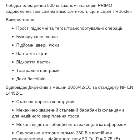
Лебідка електрична 500 кг. Економічна серія PRIMO
задовольняє тим самим вимогам якості, що й серія TRBoxter.
Використання:
Прості підйомні та тягові/транспортувальні операції
Буксирування човна
Підйомні двері, люки
Вантажні ліфти
Відкриття пасток
Театральні програми
Дахи басейнів
Відповідає Директиві з машин 2006/42/EC та стандарту NF EN
14492-1.
Сталева жорстка конструкція.
Механічно зварений сталевий барабан із фланцями
для надійного закріплення троса.
Механічні деталі оброблені та захищені катафорезом.
Однофазне моторне гальмо 230 В з постійним
конденсатором - підйомного типу 50 Гц. P = 0,75 кВт.