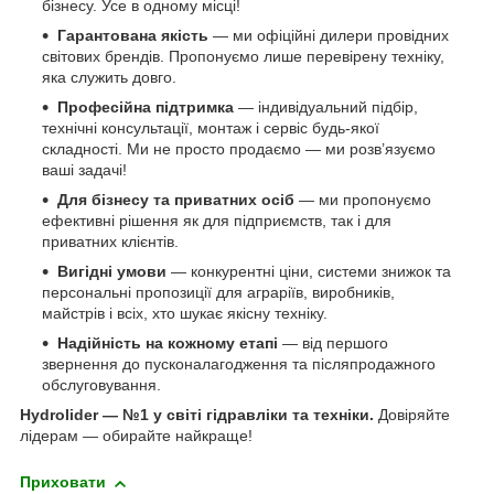
бізнесу. Усе в одному місці!
Гарантована якість
— ми офіційні дилери провідних
світових брендів. Пропонуємо лише перевірену техніку,
яка служить довго.
Професійна підтримка
— індивідуальний підбір,
технічні консультації, монтаж і сервіс будь-якої
складності. Ми не просто продаємо — ми розв’язуємо
ваші задачі!
Для бізнесу та приватних осіб
— ми пропонуємо
ефективні рішення як для підприємств, так і для
приватних клієнтів.
Вигідні умови
— конкурентні ціни, системи знижок та
персональні пропозиції для аграріїв, виробників,
майстрів і всіх, хто шукає якісну техніку.
Надійність на кожному етапі
— від першого
звернення до пусконалагодження та післяпродажного
обслуговування.
Hydrolider — №1 у світі гідравліки та техніки.
Довіряйте
лідерам — обирайте найкраще!
Приховати