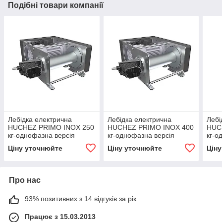
Подібні товари компанії
Лебідка електрична
Лебідка електрична
Лебі
HUCHEZ PRIMO INOX 250
HUCHEZ PRIMO INOX 400
HUC
кг-однофазна версія
кг-однофазна версія
кг-о
Ціну уточнюйте
Ціну уточнюйте
Цін
Про нас
93% позитивних з 14 відгуків за рік
Працює з 15.03.2013