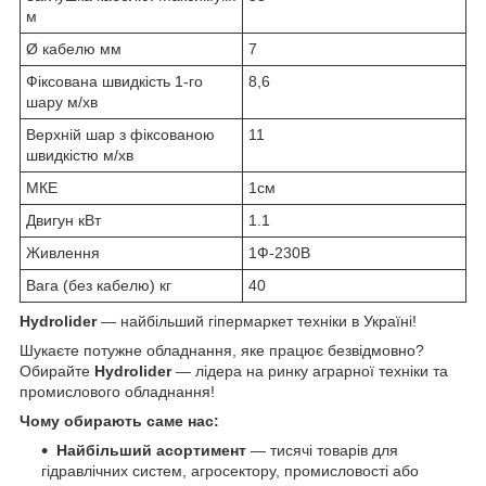
м
Ø кабелю мм
7
Фіксована швидкість 1-го
8,6
шару м/хв
Верхній шар з фіксованою
11
швидкістю м/хв
МКЕ
1см
Двигун кВт
1.1
Живлення
1Ф-230В
Вага (без кабелю) кг
40
Hydrolider
— найбільший гіпермаркет техніки в Україні!
Шукаєте потужне обладнання, яке працює безвідмовно?
Обирайте
Hydrolider
— лідера на ринку аграрної техніки та
промислового обладнання!
Чому обирають саме нас:
Найбільший асортимент
— тисячі товарів для
гідравлічних систем, агросектору, промисловості або