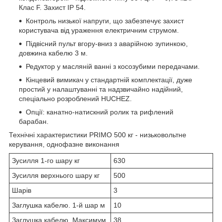
Клас F. Захист IP 54.
Контроль низької напруги, що забезпечує захист
користувача від ураження електричним струмом.
Підвісний пульт вгору-вниз з аварійною зупинкою,
довжина кабелю 3 м.
Редуктор у масляній ванні з косозубими передачами.
Кінцевий вимикач у стандартній комплектації, дуже
простий у налаштуванні та надзвичайно надійний,
спеціально розроблений HUCHEZ.
Опції: канатно-натискний ролик та рифлений
барабан.
Технічні характеристики PRIMO 500 кг - низьковольтне
керування, однофазне виконання
Зусилля 1-го шару кг
630
Зусилля верхнього шару кг
500
Шарів
3
Заглушка кабелю. 1-й шар м
10
Заглушка кабелю. Максимум.
38