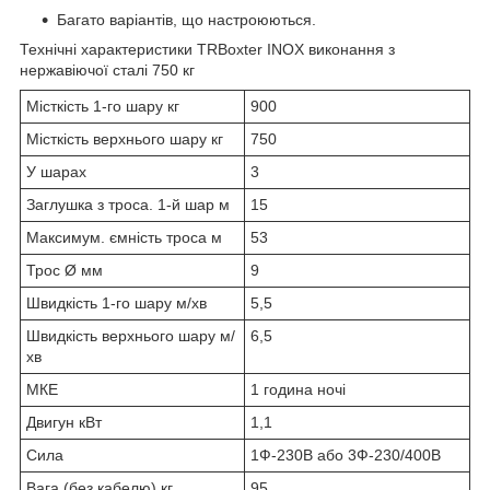
Багато варіантів, що настроюються.
Технічні характеристики TRBoxter INOX виконання з
нержавіючої сталі 750 кг
Місткість 1-го шару кг
900
Місткість верхнього шару кг
750
У шарах
3
Заглушка з троса. 1-й шар м
15
Максимум. ємність троса м
53
Трос Ø мм
9
Швидкість 1-го шару м/хв
5,5
Швидкість верхнього шару м/
6,5
хв
МКЕ
1 година ночі
Двигун кВт
1,1
Сила
1Ф-230В або 3Ф-230/400В
Вага (без кабелю) кг
95