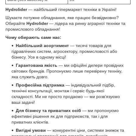
Hydrolider
— найбільший гіпермаркет техніки в Україні!
Шукаєте потужне обладнання, яке працює безвідмовно?
Обирайте
Hydrolider
— лідера на ринку аграрної техніки та
промислового обладнання!
Чому обирають саме нас:
Найбільший асортимент
— тисячі товарів для
гідравлічних систем, агросектору, промисловості або
бізнесу. Усе в одному місці!
Гарантована якість
— ми офіційні дилери провідних
світових брендів. Пропонуємо лише перевірену техніку,
яка служить довго.
Професійна підтримка
— індивідуальний підбір,
технічні консультації, монтаж і сервіс будь-якої
складності. Ми не просто продаємо — ми розв’язуємо
ваші задачі!
Для бізнесу та приватних осіб
— ми пропонуємо
ефективні рішення як для підприємств, так і для
приватних клієнтів.
Вигідні умови
— конкурентні ціни, системи знижок та