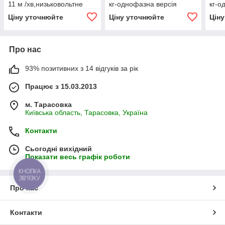
11 м /хв,низьковольтне
кг-однофазна версія
кг-о
управління з
Ціну уточнюйте
Ціну уточнюйте
Цін
перетворювачем
Про нас
93% позитивних з 14 відгуків за рік
Працює з 15.03.2013
м. Тарасовка
Київська область, Тарасовка, Україна
Контакти
Сьогодні вихідний
Показати весь графік роботи
КНОПКА
ЗВ'ЯЗКУ
Про нас
Контакти