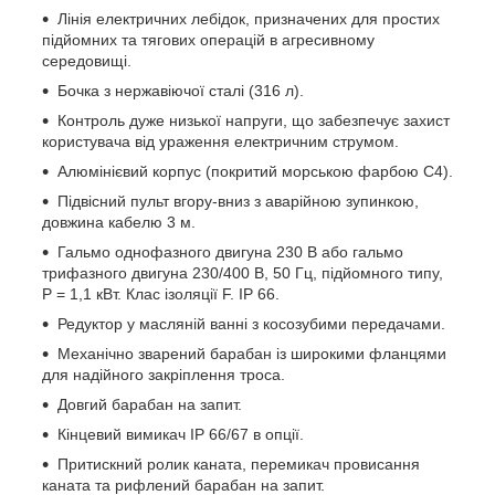
Лінія електричних лебідок, призначених для простих
підйомних та тягових операцій в агресивному
середовищі.
Бочка з нержавіючої сталі (316 л).
Контроль дуже низької напруги, що забезпечує захист
користувача від ураження електричним струмом.
Алюмінієвий корпус (покритий морською фарбою C4).
Підвісний пульт вгору-вниз з аварійною зупинкою,
довжина кабелю 3 м.
Гальмо однофазного двигуна 230 В або гальмо
трифазного двигуна 230/400 В, 50 Гц, підйомного типу,
P = 1,1 кВт. Клас ізоляції F. IP 66.
Редуктор у масляній ванні з косозубими передачами.
Механічно зварений барабан із широкими фланцями
для надійного закріплення троса.
Довгий барабан на запит.
Кінцевий вимикач IP 66/67 в опції.
Притискний ролик каната, перемикач провисання
каната та рифлений барабан на запит.