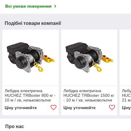
Всі умови повернення
Подібні товари компанії
Лебідка електрична
Лебідка електрична
Лебі
HUCHEZ TRBoxter 800 кг -
HUCHEZ TRBoxter 1500 кг
HUCH
10 м / хв, низьковольтне
- 10 м / хв, низьковольтне
21 м
управління з швидкістю 1
управління з швидкістю 1
упра
Ціну уточнюйте
Ціну уточнюйте
Цін
пер
Про нас