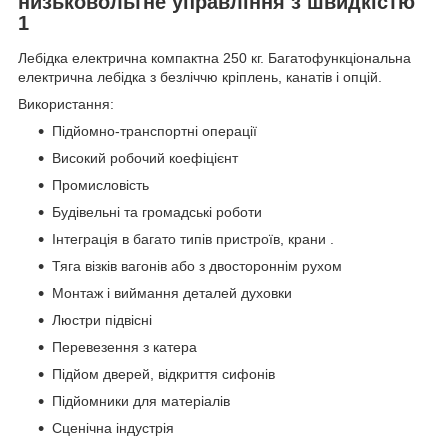
низьковольтне управління з швидкістю
1
Лебідка електрична компактна 250 кг. Багатофункціональна
електрична лебідка з безліччю кріплень, канатів і опцій.
Використання:
Підйомно-транспортні операції
Високий робочий коефіцієнт
Промисловість
Будівельні та громадські роботи
Інтеграція в багато типів пристроїв, крани .
Тяга візків вагонів або з двостороннім рухом
Монтаж і виймання деталей духовки
Люстри підвісні
Перевезення з катера
Підйом дверей, відкриття сифонів
Підйомники для матеріалів
Сценічна індустрія