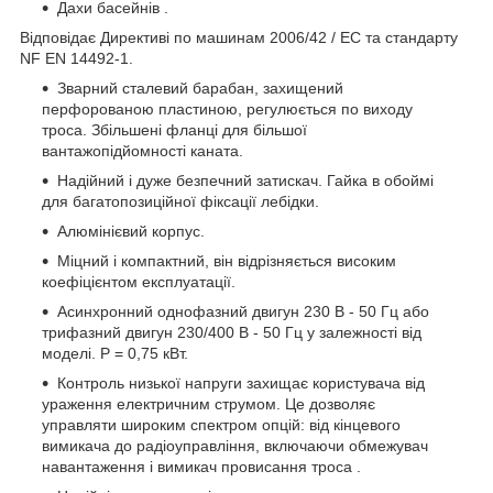
Дахи басейнів .
Відповідає Директиві по машинам 2006/42 / EC та стандарту
NF EN 14492-1.
Зварний сталевий барабан, захищений
перфорованою пластиною, регулюється по виходу
троса. Збільшені фланці для більшої
вантажопідйомності каната.
Надійний і дуже безпечний затискач. Гайка в обоймі
для багатопозиційної фіксації лебідки.
Алюмінієвий корпус.
Міцний і компактний, він відрізняється високим
коефіцієнтом експлуатації.
Асинхронний однофазний двигун 230 В - 50 Гц або
трифазний двигун 230/400 В - 50 Гц у залежності від
моделі. P = 0,75 кВт.
Контроль низької напруги захищає користувача від
ураження електричним струмом. Це дозволяє
управляти широким спектром опцій: від кінцевого
вимикача до радіоуправління, включаючи обмежувач
навантаження і вимикач провисання троса .