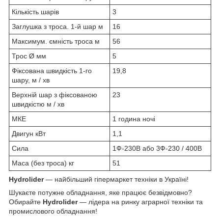
Кількість шарів
3
Заглушка з троса. 1-й шар м
16
Максимум. ємність троса м
56
Трос Ø мм
5
Фіксована швидкість 1-го
19,8
шару, м / хв
Верхній шар з фіксованою
23
швидкістю м / хв
МКЕ
1 година ночі
Двигун кВт
1,1
Сила
1Ф-230В або 3Ф-230 / 400В
Маса (без троса) кг
51
Hydrolider
— найбільший гіпермаркет техніки в Україні!
Шукаєте потужне обладнання, яке працює безвідмовно?
Обирайте
Hydrolider
— лідера на ринку аграрної техніки та
промислового обладнання!