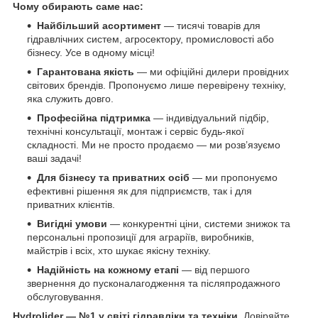
Чому обирають саме нас:
Найбільший асортимент
— тисячі товарів для
гідравлічних систем, агросектору, промисловості або
бізнесу. Усе в одному місці!
Гарантована якість
— ми офіційні дилери провідних
світових брендів. Пропонуємо лише перевірену техніку,
яка служить довго.
Професійна підтримка
— індивідуальний підбір,
технічні консультації, монтаж і сервіс будь-якої
складності. Ми не просто продаємо — ми розв’язуємо
ваші задачі!
Для бізнесу та приватних осіб
— ми пропонуємо
ефективні рішення як для підприємств, так і для
приватних клієнтів.
Вигідні умови
— конкурентні ціни, системи знижок та
персональні пропозиції для аграріїв, виробників,
майстрів і всіх, хто шукає якісну техніку.
Надійність на кожному етапі
— від першого
звернення до пусконалагодження та післяпродажного
обслуговування.
Hydrolider — №1 у світі гідравліки та техніки.
Довіряйте