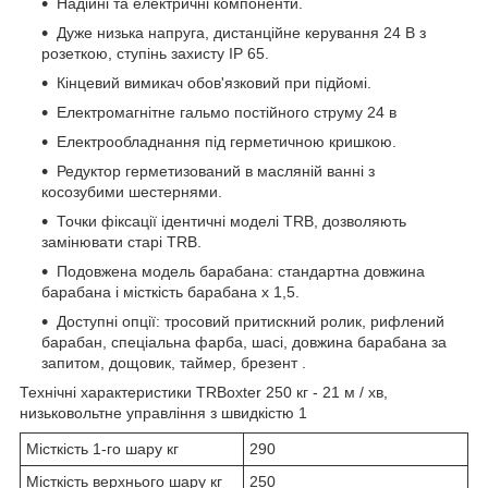
Надійні та електричні компоненти.
Дуже низька напруга, дистанційне керування 24 В з
розеткою, ступінь захисту IP 65.
Кінцевий вимикач обов'язковий при підйомі.
Електромагнітне гальмо постійного струму 24 в
Електрообладнання під герметичною кришкою.
Редуктор герметизований в масляній ванні з
косозубими шестернями.
Точки фіксації ідентичні моделі TRB, дозволяють
замінювати старі TRB.
Подовжена модель барабана: стандартна довжина
барабана і місткість барабана х 1,5.
Доступні опції: тросовий притискний ролик, рифлений
барабан, спеціальна фарба, шасі, довжина барабана за
запитом, дощовик, таймер, брезент .
Технічні характеристики TRBoxter 250 кг - 21 м / хв,
низьковольтне управління з швидкістю 1
Місткість 1-го шару кг
290
Місткість верхнього шару кг
250