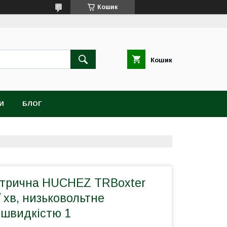
Кошик
Кошик
И
БЛОГ
ктрична HUCHEZ TRBoxter
 / хв, низьковольтне
 швидкістю 1