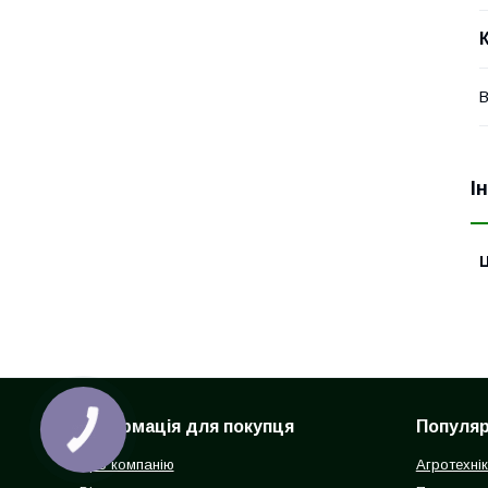
В
І
Ц
Інформація для покупця
Популярн
Про компанію
Агротехні