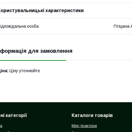
Користувальницькі характеристики
ідповідальна особа
Птіцина 
нформація для замовлення
іна:
Ціну уточнюйте
і категорії
Каталоги товарів
ка
Міні-трактори