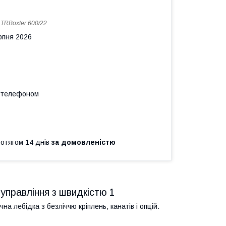
:
TRBoxter 600/22
рпня 2026
а телефоном
ротягом 14 днів
за домовленістю
 управління з швидкістю 1
а лебідка з безліччю кріплень, канатів і опцій.