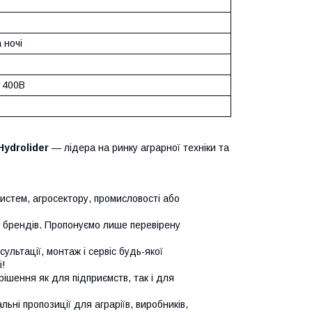
 ночі
/ 400В
Hydrolider
— лідера на ринку аграрної техніки та
систем, агросектору, промисловості або
х брендів. Пропонуємо лише перевірену
сультації, монтаж і сервіс будь-якої
!
ішення як для підприємств, так і для
ьні пропозиції для аграріїв, виробників,