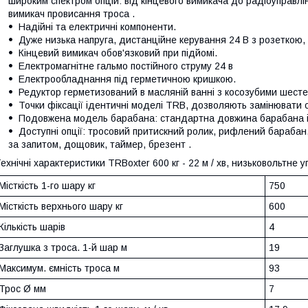
широким спектром опцій: від кінцевого вимикача до радіоуправл
вимикач провисання троса .
Надійні та електричні компоненти.
Дуже низька напруга, дистанційне керування 24 В з розеткою, с
Кінцевий вимикач обов'язковий при підйомі.
Електромагнітне гальмо постійного струму 24 в
Електрообладнання під герметичною кришкою.
Редуктор герметизований в масляній ванні з косозубими шест
Точки фіксації ідентичні моделі TRB, дозволяють замінювати 
Подовжена модель барабана: стандартна довжина барабана і м
Доступні опції: тросовий притискний ролик, рифлений барабан
за запитом, дощовик, таймер, брезент .
ехнічні характеристики TRBoxter 600 кг - 22 м / хв, низьковольтне 
Місткість 1-го шару кг
750
Місткість верхнього шару кг
600
Кількість шарів
4
Заглушка з троса. 1-й шар м
19
Максимум. ємність троса м
93
Трос Ø мм
7