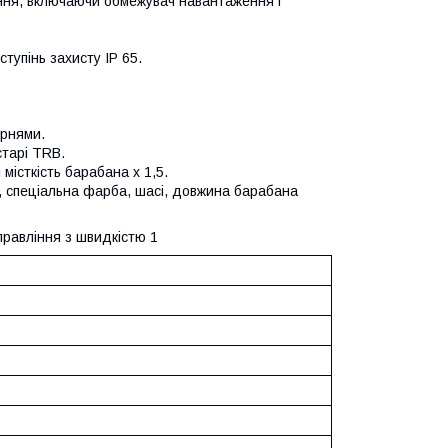
іння, включаючи обмежувач навантаження і
тупінь захисту IP 65.
ернями.
старі TRB.
істкість барабана х 1,5.
, спеціальна фарба, шасі, довжина барабана
управління з швидкістю 1