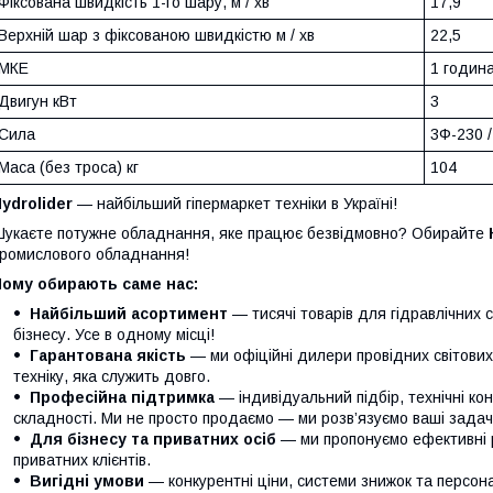
Фіксована швидкість 1-го шару, м / хв
17,9
Верхній шар з фіксованою швидкістю м / хв
22,5
МКЕ
1 година
Двигун кВт
3
Сила
3Ф-230 
Маса (без троса) кг
104
ydrolider
— найбільший гіпермаркет техніки в Україні!
укаєте потужне обладнання, яке працює безвідмовно? Обирайте
ромислового обладнання!
Чому обирають саме нас:
Найбільший асортимент
— тисячі товарів для гідравлічних 
бізнесу. Усе в одному місці!
Гарантована якість
— ми офіційні дилери провідних світови
техніку, яка служить довго.
Професійна підтримка
— індивідуальний підбір, технічні кон
складності. Ми не просто продаємо — ми розв’язуємо ваші задачі
Для бізнесу та приватних осіб
— ми пропонуємо ефективні р
приватних клієнтів.
Вигідні умови
— конкурентні ціни, системи знижок та персонал