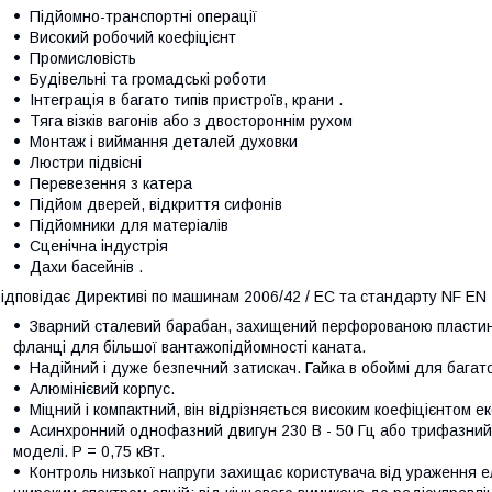
Підйомно-транспортні операції
Високий робочий коефіцієнт
Промисловість
Будівельні та громадські роботи
Інтеграція в багато типів пристроїв, крани .
Тяга візків вагонів або з двостороннім рухом
Монтаж і виймання деталей духовки
Люстри підвісні
Перевезення з катера
Підйом дверей, відкриття сифонів
Підйомники для матеріалів
Сценічна індустрія
Дахи басейнів .
ідповідає Директиві по машинам 2006/42 / EC та стандарту NF EN 
Зварний сталевий барабан, захищений перфорованою пластино
фланці для більшої вантажопідйомності каната.
Надійний і дуже безпечний затискач. Гайка в обоймі для багато
Алюмінієвий корпус.
Міцний і компактний, він відрізняється високим коефіцієнтом ек
Асинхронний однофазний двигун 230 В - 50 Гц або трифазний д
моделі. P = 0,75 кВт.
Контроль низької напруги захищає користувача від ураження 