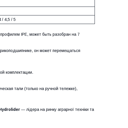
4 / 4,5 / 5
с профилем IPE, может быть разобран на 7
рикоподшипнике, он может перемещаться
ной комплектации.
еская тали (только на ручной тележке),
Hydrolider
— лідера на ринку аграрної техніки та