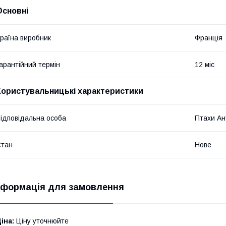
Основні
раїна виробник
Франція
арантійний термін
12 міс
Користувальницькі характеристики
ідповідальна особа
Птахи Ан
Стан
Нове
нформація для замовлення
іна:
Ціну уточнюйте