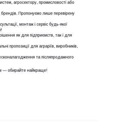
систем, агросектору, промисловості або
х брендів. Пропонуємо лише перевірену
сультації, монтаж і сервіс будь-якої
!
ішення як для підприємств, так і для
ьні пропозиції для аграріїв, виробників,
усконалагодження та післяпродажного
м — обирайте найкраще!