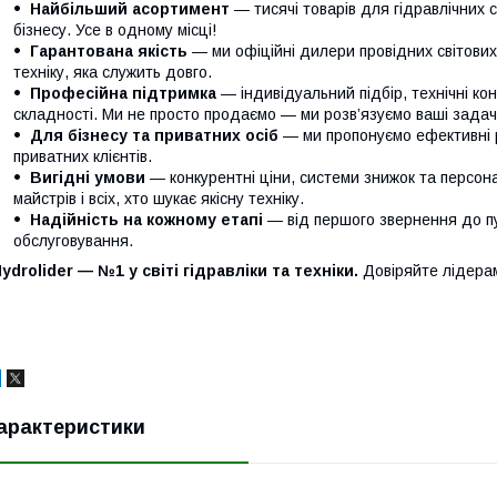
Найбільший асортимент
— тисячі товарів для гідравлічних 
бізнесу. Усе в одному місці!
Гарантована якість
— ми офіційні дилери провідних світови
техніку, яка служить довго.
Професійна підтримка
— індивідуальний підбір, технічні кон
складності. Ми не просто продаємо — ми розв’язуємо ваші задачі
Для бізнесу та приватних осіб
— ми пропонуємо ефективні р
приватних клієнтів.
Вигідні умови
— конкурентні ціни, системи знижок та персонал
майстрів і всіх, хто шукає якісну техніку.
Надійність на кожному етапі
— від першого звернення до п
обслуговування.
ydrolider — №1 у світі гідравліки та техніки.
Довіряйте лідера
арактеристики