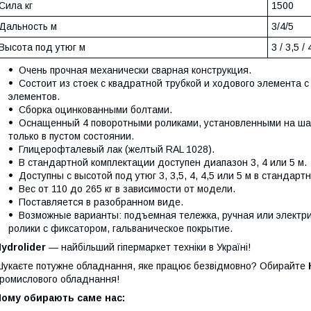
Сила кг
1500
Дальность м
3/4/5
Высота под утюг м
3 / 3,5 / 
Очень прочная механически сварная конструкция.
Состоит из стоек с квадратной трубкой и ходового элемента 
элементов.
Сборка оцинкованными болтами.
Оснащенный 4 поворотными роликами, установленными на ша
только в пустом состоянии.
Глицерофталевый лак (желтый RAL 1028).
В стандартной комплектации доступен диапазон 3, 4 или 5 м.
Доступны с высотой под утюг 3, 3,5, 4, 4,5 или 5 м в стандарт
Вес от 110 до 265 кг в зависимости от модели.
Поставляется в разобранном виде.
Возможные варианты: подъемная тележка, ручная или электрич
ролики с фиксатором, гальваническое покрытие.
ydrolider
— найбільший гіпермаркет техніки в Україні!
укаєте потужне обладнання, яке працює безвідмовно? Обирайте
ромислового обладнання!
Чому обирають саме нас: