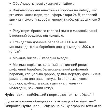
Обов'язкові кінцеві вимикачі в підйомі.
Водонепроникна електрична коробка на лебідці, що
включає: контактори, трансформатори 24 В, тепловий
вимикач, висувну коробку кнопок з кабелем довжиною 3
м.
Редуктори: бронзове колесо і гвинт в масляній ванні.
Вторинний редуктор під кришкою.
Стандартна довжина барабана: 600 мм. Інша
можлива довжина барабана для цієї моделі: 300 мм
(опція).
Можливі численні кабельні виводи.
Можливі варіанти: канатний притискний ролик,
рифлений барабан, багатоканальний рифлений
барабан, спеціальна фарба, датчик порядку фаз, нижня
рама, рама для навантажувачів з телескопічною
стрілою, трубчаста захист двигуна, лічильник
мотогодин, захисний кожух.
Hydrolider
— найбільший гіпермаркет техніки в Україні!
Шукаєте потужне обладнання, яке працює безвідмовно?
Обирайте
Hydrolider
— лідера на ринку аграрної техніки та