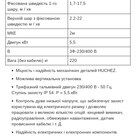
Фіксована швидкість 1-го
1,7-17,5
шару, м / хв
Верхній шар з фіксованою
2.2-22
швидкістю м / хв
МКЕ
2м
Двигун кВт
5,5
В
3Ф-230/400 В
Вага (без кабелю) кг
220
Міцність і надійність механічних деталей HUCHEZ.
Можлива вертикальна установка.
Трифазний гальмівний двигун 230/400 В - 50 Гц.
Ступінь захисту IP 54. P = 5,5 кВт.
Контроль дуже низької напруги, що забезпечує захист
користувача від електричного ризику і дозволяє
працювати з великою кількістю опцій: кінцевий вимикач,
радіоуправління, обмежувач навантаження, датчик
провисання кабелю і т. Д.
Надійність електричних і електронних компонентів.