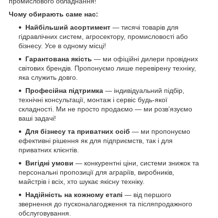
промислового обладнання!
Чому обирають саме нас:
Найбільший асортимент
— тисячі товарів для
гідравлічних систем, агросектору, промисловості або
бізнесу. Усе в одному місці!
Гарантована якість
— ми офіційні дилери провідних
світових брендів. Пропонуємо лише перевірену техніку,
яка служить довго.
Професійна підтримка
— індивідуальний підбір,
технічні консультації, монтаж і сервіс будь-якої
складності. Ми не просто продаємо — ми розв’язуємо
ваші задачі!
Для бізнесу та приватних осіб
— ми пропонуємо
ефективні рішення як для підприємств, так і для
приватних клієнтів.
Вигідні умови
— конкурентні ціни, системи знижок та
персональні пропозиції для аграріїв, виробників,
майстрів і всіх, хто шукає якісну техніку.
Надійність на кожному етапі
— від першого
звернення до пусконалагодження та післяпродажного
обслуговування.