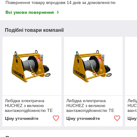
Повернення товару впродовж 14 днів за домовленістю
Всі умови повернення
Подібні товари компанії
Лебідка електрична
Лебідка електрична
Лебі
HUCHEZ з великою
HUCHEZ з великою
HUC
вантажопідйомністю TE
вантажопідйомністю TE
вант
900 кг/11м /хв, регулятор
900 кг/22м /хв, 1 швидкість
600 
Ціну уточнюйте
Ціну уточнюйте
Цін
швидкості
швид