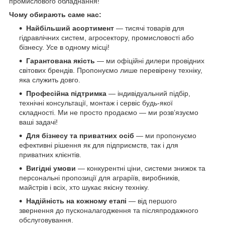
промислового обладнання!
Чому обирають саме нас:
Найбільший асортимент
— тисячі товарів для
гідравлічних систем, агросектору, промисловості або
бізнесу. Усе в одному місці!
Гарантована якість
— ми офіційні дилери провідних
світових брендів. Пропонуємо лише перевірену техніку,
яка служить довго.
Професійна підтримка
— індивідуальний підбір,
технічні консультації, монтаж і сервіс будь-якої
складності. Ми не просто продаємо — ми розв’язуємо
ваші задачі!
Для бізнесу та приватних осіб
— ми пропонуємо
ефективні рішення як для підприємств, так і для
приватних клієнтів.
Вигідні умови
— конкурентні ціни, системи знижок та
персональні пропозиції для аграріїв, виробників,
майстрів і всіх, хто шукає якісну техніку.
Надійність на кожному етапі
— від першого
звернення до пусконалагодження та післяпродажного
обслуговування.