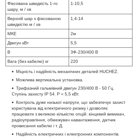
Фіксована швидкість 1-го
1-10,5
шару, м / хв
Верхній шар з фіксованою
1,4-14
швидкістю м / хв
МКЕ
2м
Двигун кВт
5,5
В
3Ф-230/400 В
Вага (без кабелю) кг
220
Міцність і надійність механічних деталей HUCHEZ.
Можлива вертикальна установка.
Трифазний гальмівний двигун 230/400 В - 50 Гц.
Ступінь захисту IP 54. P = 5,5 кВт.
Контроль дуже низької напруги, що забезпечує захист
користувача від електричного ризику і дозволяє
працювати з великою кількістю опцій: кінцевий вимикач,
радіоуправління, обмежувач навантаження, датчик
провисання кабелю і т. Д.
Надійність електричних і електронних компонентів.