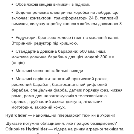
Обов'язкові кінцеві вимикачі в підйомі.
Водонепроникна електрична коробка на лебідці, що
включає: контактори, трансформатори 24 В, тепловий
вимикач, висувну коробку кнопок з кабелем довжиною 3
м.
Редуктори: бронзове колесо і гвинт в масляній ванні.
Вторинний редуктор під кришкою.
Стандартна довжина барабана: 600 мм. Інша
можлива довжина барабана для цієї моделі: 300 мм
(опція).
Можливі численні кабельні виводи.
Можливі варіанти: канатний притискний ролик,
рифлений барабан, багатоканальний рифлений
барабан, спеціальна фарба, датчик порядку фаз, нижня
рама, рама для навантажувачів з телескопічною
стрілою, трубчастий захист двигуна, лічильник
мотогодин, захисний кожух.
Hydrolider
— найбільший гіпермаркет техніки в Україні!
Шукаєте потужне обладнання, яке працює безвідмовно?
Обирайте
Hydrolider
— лідера на ринку аграрної техніки та