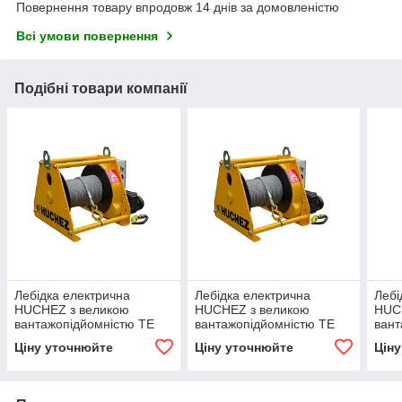
Повернення товару впродовж 14 днів за домовленістю
Всі умови повернення
Подібні товари компанії
Лебідка електрична
Лебідка електрична
Лебі
HUCHEZ з великою
HUCHEZ з великою
HUC
вантажопідйомністю TE
вантажопідйомністю TE
вант
900 кг/11м /хв, регулятор
600 кг/10 м / хв, регулятор
600 
Ціну уточнюйте
Ціну уточнюйте
Цін
швидкості
швидкості
швид